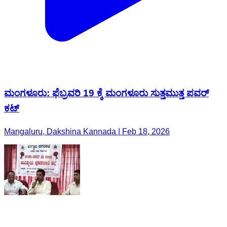
ಮಂಗಳೂರು: ಫೆಬ್ರವರಿ 19 ಕ್ಕೆ ಮಂಗಳೂರು ಸುತ್ತಮುತ್ತ ಪವರ್
ಕಟ್
Mangaluru, Dakshina Kannada | Feb 18, 2026