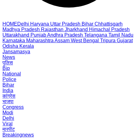
HOME
Delhi
Haryana
Uttar Pradesh
Bihar
Chhattisgarh
Madhya Pradesh
Rajasthan
Jharkhand
Himachal Pradesh
Uttarakhand
Punjab
Andhra Pradesh
Telangana
Tamil Nadu
Karnataka
Maharashtra
Assam
West Bengal
Tripura
Gujarat
Odisha
Kerala
Jansamasya
News
पुलिस
Bjp
National
Police
Bihar
India
कांग्रेस
भाजपा
Congress
Modi
Delhi
Viral
मारपीट
Breakingnews