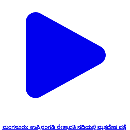
ಮಂಗಳೂರು: ಉಪ್ಪಿನಂಗಡಿ‌ ನೇತ್ರಾವತಿ ನದಿಯಲ್ಲಿ ಮೃತದೇಹ ಪತ್ತೆ