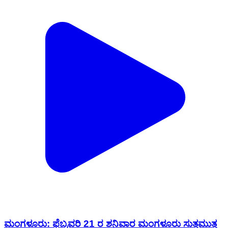
ಮಂಗಳೂರು: ಫೆಬ್ರವರಿ 21 ರ ಶನಿವಾರ ಮಂಗಳೂರು ಸುತ್ತಮುತ್ತ