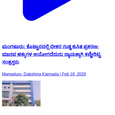
ಮಂಗಳೂರು: ಕೊಟ್ಟಾರದಲ್ಲಿ ಭೀಕರ ಗುಡ್ಡ ಕುಸಿತ ಪ್ರಕರಣ:
ಮಾನವ ಹಕ್ಕುಗಳ ಆಯೋಗದೆದುರು ನ್ಯಾಯಕ್ಕಾಗಿ ಕಣ್ಣೀರಿಟ್ಟ
ಸಂತ್ರಸ್ತರು
Mangaluru, Dakshina Kannada | Feb 18, 2026