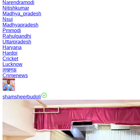
Narendramodi
Nitishkumar
Madhya_pradesh
Nsui
Madhyapradesh
Pmmodi
Rahulgandhi
Uttarpradesh
Haryana
Hardoi
Cricket
Lucknow
लखनऊ
Crimenews
shamsheerbudoli