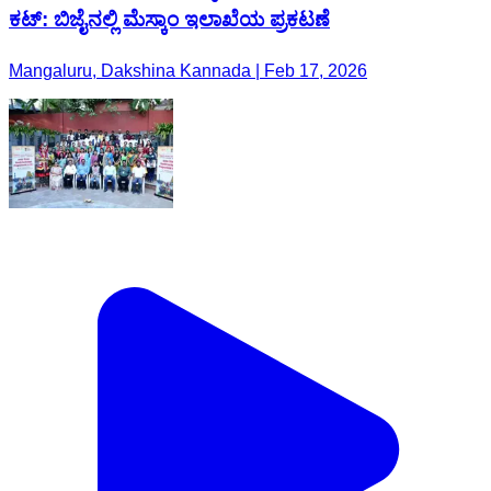
ಕಟ್: ಬಿಜೈನಲ್ಲಿ ಮೆಸ್ಕಾಂ‌ ಇಲಾಖೆಯ ಪ್ರಕಟಣೆ
Mangaluru, Dakshina Kannada | Feb 17, 2026