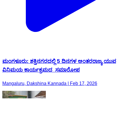
ಮಂಗಳೂರು: ಶಕ್ತಿನಗರದಲ್ಲಿ 5 ದಿನಗಳ ಅಂತರರಾಜ್ಯ ಯುವ
ವಿನಿಮಯ ಕಾರ್ಯಕ್ರಮದ ಸಮಾರೋಪ
Mangaluru, Dakshina Kannada | Feb 17, 2026