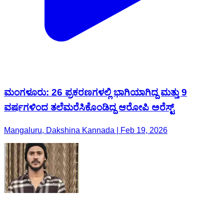
ಮಂಗಳೂರು: 26 ಪ್ರಕರಣಗಳಲ್ಲಿ ಭಾಗಿಯಾಗಿದ್ದ ಮತ್ತು 9
ವರ್ಷಗಳಿಂದ ತಲೆಮರೆಸಿಕೊಂಡಿದ್ದ ಆರೋಪಿ ಅರೆಸ್ಟ್
Mangaluru, Dakshina Kannada | Feb 19, 2026