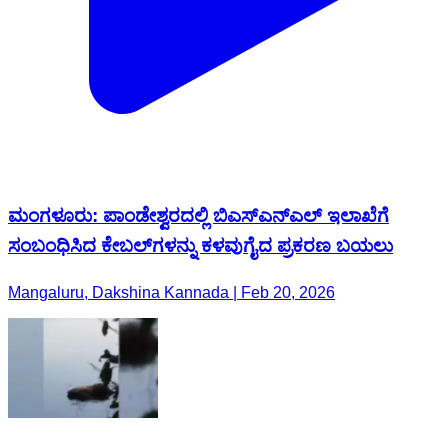
ಮಂಗಳೂರು: ಪಾಂಡೇಶ್ವರದಲ್ಲಿ ಬಿಎಸ್‌ಎನ್‌ಎಲ್ ಇಲಾಖೆಗೆ
ಸಂಬಂಧಿಸಿದ ಕೇಬಲ್‌ಗಳನ್ನು ಕಳವುಗೈದ ಪ್ರಕರಣ ಬಯಲು
Mangaluru, Dakshina Kannada | Feb 20, 2026