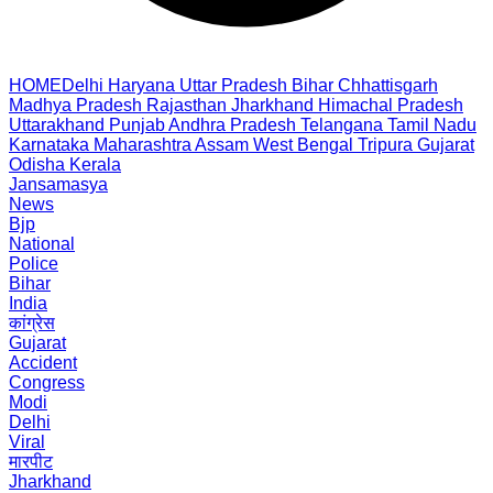
HOME
Delhi
Haryana
Uttar Pradesh
Bihar
Chhattisgarh
Madhya Pradesh
Rajasthan
Jharkhand
Himachal Pradesh
Uttarakhand
Punjab
Andhra Pradesh
Telangana
Tamil Nadu
Karnataka
Maharashtra
Assam
West Bengal
Tripura
Gujarat
Odisha
Kerala
Jansamasya
News
Bjp
National
Police
Bihar
India
कांग्रेस
Gujarat
Accident
Congress
Modi
Delhi
Viral
मारपीट
Jharkhand