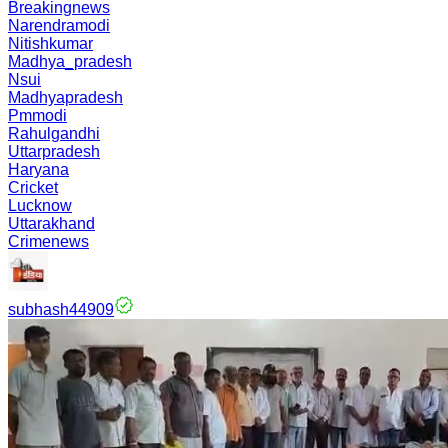
Breakingnews
Narendramodi
Nitishkumar
Madhya_pradesh
Nsui
Madhyapradesh
Pmmodi
Rahulgandhi
Uttarpradesh
Haryana
Cricket
Lucknow
Uttarakhand
Crimenews
subhash44909