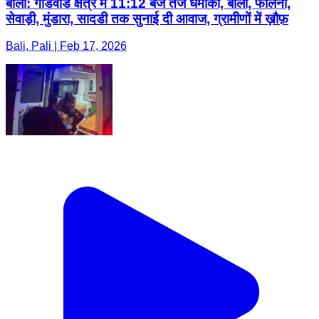
बाली: गोडवाड क्षेत्र में 11:12 बजे तेज धमाका, बाली, फालना,
सेवाड़ी, मुंडारा, सादडी तक सुनाई दी आवाज, ग्रामीणों में ख़ौफ़
Bali, Pali | Feb 17, 2026