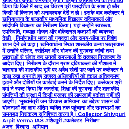
संवाद कर उनकी समस्याएं सुनीं। उन्होंने अधिकारियों को निर्देशित
किया कि जिले में खाद का वितरण पूरी पारदर्शिता के साथ हो और
किसी भी किसान को अनावश्यक देरी न हो। इसके बाद कलेक्टर ने
खनियाधाना के शासकीय माध्यमिक विद्यालय दवियाकलां और
सांदीपनि विद्यालय का निरीक्षण किया। यहां उन्होंने स्वच्छता,
उपस्थिति, मध्याह्न भोजन और वोकेशनल कक्षाओं की व्यवस्था
देखी। निर्माणाधीन भवन की गुणवत्ता और समय-सीमा पर विशेष
ध्यान देने को कहा। खनियाधाना स्थित शासकीय कन्या छात्रावास
में उन्होंने परिसर, रसोईघर और भोजन की गुणवत्ता जांची तथा
छात्राओं से संवाद कर उनकी समस्याओं के तत्काल निराकरण के
आदेश दिए। निरीक्षण के दौरान ग्राम दवियाकलां की गौशाला में
चारागाह की शासकीय भूमि पर अवैध खेती पाए जाने पर कलेक्टर ने
कड़ा रुख अपनाते हुए राजस्व अधिकारियों को त्काल अतिक्रमण
हटाने और दोषियों पर कार्रवाई करने के निर्देश दिए। कलेक्टर श्री
वर्मा ने स्पष्ट किया कि जनसेवा, शिक्षा की गुणवत्ता और शासकीय
संपत्तियों की सुरक्षा में किसी प्रकार की लापरवाही बर्दाश्त नहीं की
जाएगी। 'मुख्यमंत्री जन विश्वास अभियान' का उद्देश्य शासन की
योजनाओं का लाभ अंतिम व्यक्ति तक पहुंचाना और समस्याओं का
समयबद्ध निराकरण सुनिश्चित करना है। Collector Shivpuri
Arpit Verma IAS #शिवपुरी #कलेक्टर_निरीक्षण
#जन_विश्वास_अभियान