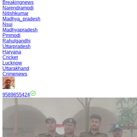
Breakingnews
Narendramodi
Nitishkumar
Madhya_pradesh
Nsui
Madhyapradesh
Pmmodi
Rahulgandhi
Uttarpradesh
Haryana
Cricket
Lucknow
Uttarakhand
Crimenews
9589655424