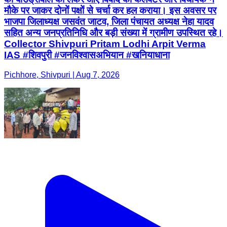
मौके पर जाकर दोनों पक्षों से चर्चा कर हल कराया। इस अवसर पर
भाजपा जिलाध्यक्ष जसवंत जाटव, जिला पंचायत अध्यक्ष नेहा यादव
सहित अन्य जनप्रतिनिधि और बड़ी संख्या में ग्रामीण उपस्थित रहे।
Collector Shivpuri Pritam Lodhi Arpit Verma
IAS #शिवपुरी #जनविश्वासअभियान #खनियाधाना
Pichhore, Shivpuri | Aug 7, 2026