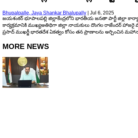
Bhupalpalle, Jaya Shankar Bhalupally
|
Jul 6, 2025
జయశంకర్ భూపాలపల్లి జిల్లాకేంద్రలోని భారతీయ జనతా పార్టీ జిల్లా కార
కార్యక్రమానికి ముఖ్యఅతిథిగా జిల్లా నాయకులు దొంగల రాజేందర్ హాజరై ముం
ప్రసాద్ ముఖర్జీ భారతదేశ ఏకత్వం కోసం తన ప్రాణాలను అర్పించిన మహా
MORE NEWS