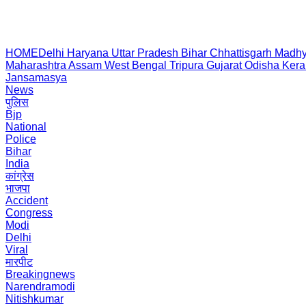
HOME
Delhi
Haryana
Uttar Pradesh
Bihar
Chhattisgarh
Madhy
Maharashtra
Assam
West Bengal
Tripura
Gujarat
Odisha
Kera
Jansamasya
News
पुलिस
Bjp
National
Police
Bihar
India
कांग्रेस
भाजपा
Accident
Congress
Modi
Delhi
Viral
मारपीट
Breakingnews
Narendramodi
Nitishkumar