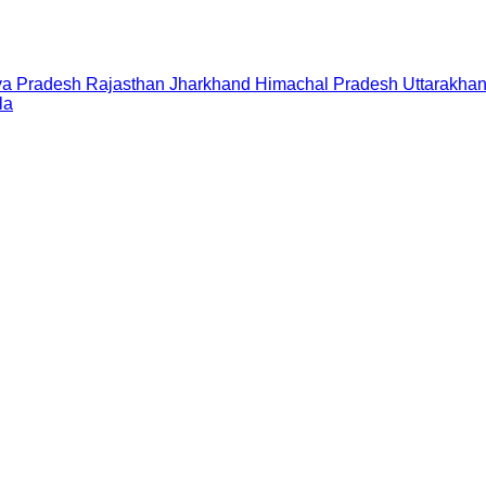
a Pradesh
Rajasthan
Jharkhand
Himachal Pradesh
Uttarakha
la