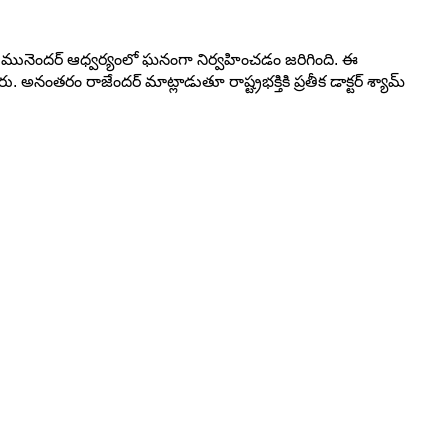
ీనర్ మునెందర్ ఆధ్వర్యంలో ఘనంగా నిర్వహించడం జరిగింది. ఈ
అనంతరం రాజేందర్ మాట్లాడుతూ రాష్ట్రభక్తికి ప్రతీక డాక్టర్ శ్యామ్