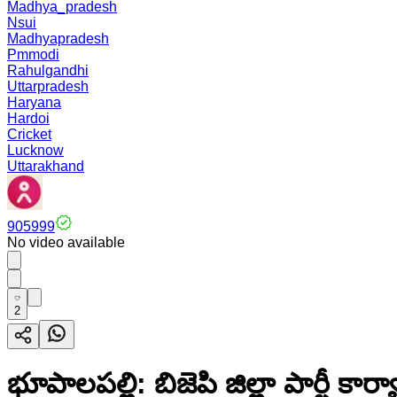
Madhya_pradesh
Nsui
Madhyapradesh
Pmmodi
Rahulgandhi
Uttarpradesh
Haryana
Hardoi
Cricket
Lucknow
Uttarakhand
905999
No video available
2
భూపాలపల్లి: బిజెపి జిల్లా పార్టీ 