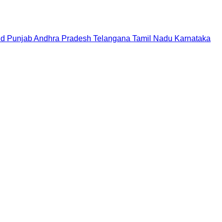
nd
Punjab
Andhra Pradesh
Telangana
Tamil Nadu
Karnataka