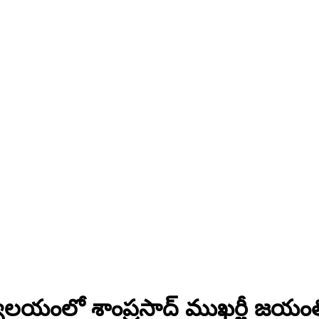
కార్యాలయంలో శాంప్రసాద్ ముఖర్జీ జయం