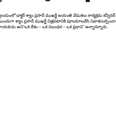
్యాలయంలో డాక్టర్ శ్యాం ప్రసాద్ ముఖర్జీ జయంతి వేడుకలు కార్యక్రమ కన్వ
దుగా శ్యాం ప్రసాద్ ముఖర్జీ చిత్రపటానికి పూలమాలవేసి నివాళులర్పించారు. 
నాయకుడు అని“ఒక దేశం – ఒక నిబంధన – ఒక ప్రధాని” అన్నారన్నారు.