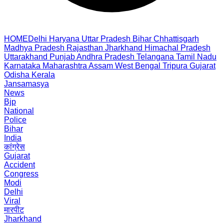
HOME
Delhi
Haryana
Uttar Pradesh
Bihar
Chhattisgarh
Madhya Pradesh
Rajasthan
Jharkhand
Himachal Pradesh
Uttarakhand
Punjab
Andhra Pradesh
Telangana
Tamil Nadu
Karnataka
Maharashtra
Assam
West Bengal
Tripura
Gujarat
Odisha
Kerala
Jansamasya
News
Bjp
National
Police
Bihar
India
कांग्रेस
Gujarat
Accident
Congress
Modi
Delhi
Viral
मारपीट
Jharkhand