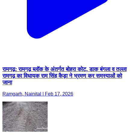
रामगढ़: रामगढ़ ब्लॉक के अंतर्गत बोहरा कोट, डाक बंगला व तल्ला
रामगढ़ का विधायक राम सिंह कैड़ा ने भ्रमण कर समस्याओं को
जाना
Ramgarh, Nainital | Feb 17, 2026