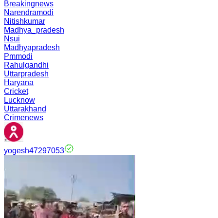
Breakingnews
Narendramodi
Nitishkumar
Madhya_pradesh
Nsui
Madhyapradesh
Pmmodi
Rahulgandhi
Uttarpradesh
Haryana
Cricket
Lucknow
Uttarakhand
Crimenews
yogesh47297053