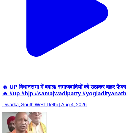
🔥 UP विधानसभा में बवाल/ समाजवादियों को उठाकर बाहर फेंका
🔥 #up #bjp #samajwadiparty #yogiadityanath
Dwarka, South West Delhi | Aug 4, 2026