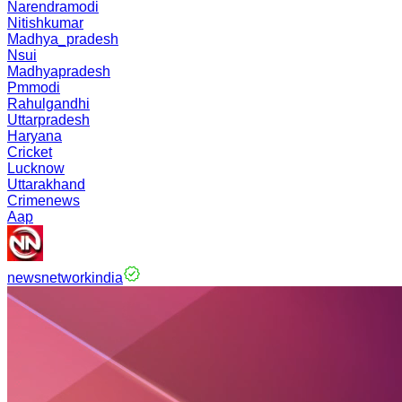
Narendramodi
Nitishkumar
Madhya_pradesh
Nsui
Madhyapradesh
Pmmodi
Rahulgandhi
Uttarpradesh
Haryana
Cricket
Lucknow
Uttarakhand
Crimenews
Aap
newsnetworkindia