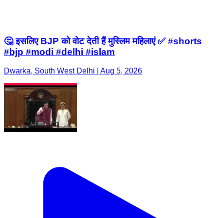
🤔 इसलिए BJP को वोट देती हैं मुस्लिम महिलाएं ✅ #shorts
#bjp #modi #delhi #islam
Dwarka, South West Delhi | Aug 5, 2026