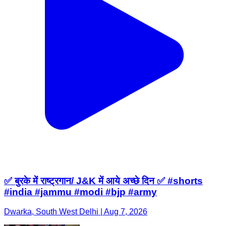
✅ बुरके में राष्ट्रगान/ J&K में आये अच्छे दिन ✅ #shorts
#india #jammu #modi #bjp #army
Dwarka, South West Delhi | Aug 7, 2026