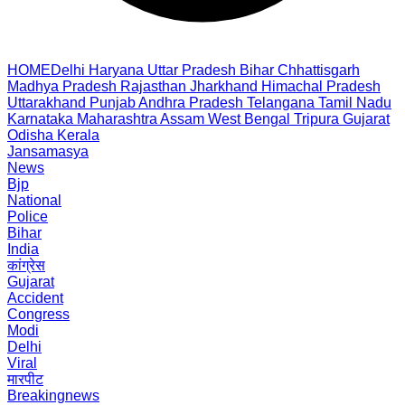
HOME
Delhi
Haryana
Uttar Pradesh
Bihar
Chhattisgarh
Madhya Pradesh
Rajasthan
Jharkhand
Himachal Pradesh
Uttarakhand
Punjab
Andhra Pradesh
Telangana
Tamil Nadu
Karnataka
Maharashtra
Assam
West Bengal
Tripura
Gujarat
Odisha
Kerala
Jansamasya
News
Bjp
National
Police
Bihar
India
कांग्रेस
Gujarat
Accident
Congress
Modi
Delhi
Viral
मारपीट
Breakingnews