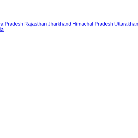
a Pradesh
Rajasthan
Jharkhand
Himachal Pradesh
Uttarakha
la