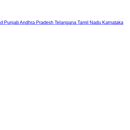
nd
Punjab
Andhra Pradesh
Telangana
Tamil Nadu
Karnataka