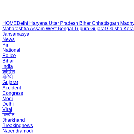
HOME
Delhi
Haryana
Uttar Pradesh
Bihar
Chhattisgarh
Madhy
Maharashtra
Assam
West Bengal
Tripura
Gujarat
Odisha
Kera
Jansamasya
News
Bjp
National
Police
Bihar
India
कांग्रेस
बीजेपी
Gujarat
Accident
Congress
Modi
Delhi
Viral
मारपीट
Jharkhand
Breakingnews
Narendramodi