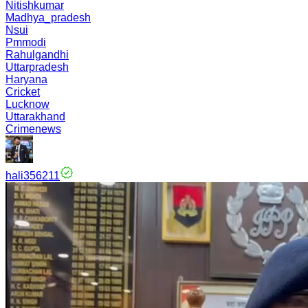
Nitishkumar
Madhya_pradesh
Nsui
Pmmodi
Rahulgandhi
Uttarpradesh
Haryana
Cricket
Lucknow
Uttarakhand
Crimenews
hali356211