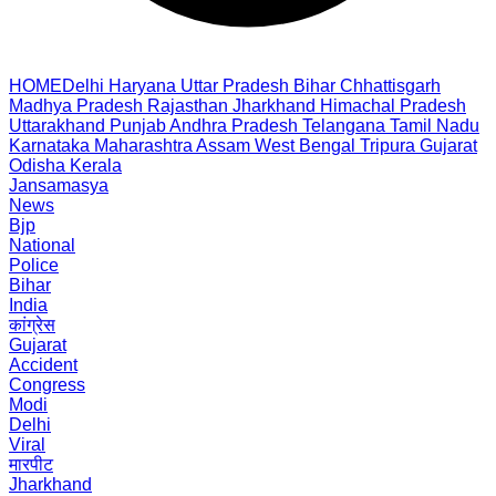
HOME
Delhi
Haryana
Uttar Pradesh
Bihar
Chhattisgarh
Madhya Pradesh
Rajasthan
Jharkhand
Himachal Pradesh
Uttarakhand
Punjab
Andhra Pradesh
Telangana
Tamil Nadu
Karnataka
Maharashtra
Assam
West Bengal
Tripura
Gujarat
Odisha
Kerala
Jansamasya
News
Bjp
National
Police
Bihar
India
कांग्रेस
Gujarat
Accident
Congress
Modi
Delhi
Viral
मारपीट
Jharkhand