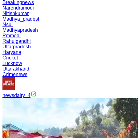
Breakingnews
Narendramodi
Nitishkumar
Madhya_pradesh
Nsui
Madhyapradesh
Pmmodi
Rahulgandhi
Uttarpradesh
Haryana
Cricket
Lucknow
Uttarakhand
Crimenews
newsdairy_4