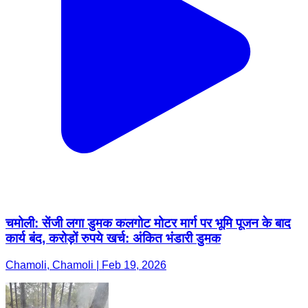
चमोली: सेंजी लगा डुमक कलगोट मोटर मार्ग पर भूमि पूजन के बाद
कार्य बंद, करोड़ों रुपये खर्च: अंकित भंडारी डुमक
Chamoli, Chamoli | Feb 19, 2026