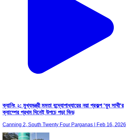
ক্যানিং ২: মুখ্যমন্ত্রী মমতা বন্দ্যোপাধ্যায়ের নয়া প্রকল্প 'যুব সাথী'র
ক্যাম্পের প্রথম দিনেই উপচে পড়া ভিড়
Canning 2, South Twenty Four Parganas | Feb 16, 2026