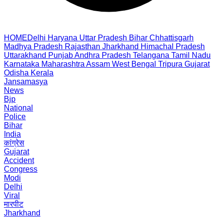
HOME
Delhi
Haryana
Uttar Pradesh
Bihar
Chhattisgarh
Madhya Pradesh
Rajasthan
Jharkhand
Himachal Pradesh
Uttarakhand
Punjab
Andhra Pradesh
Telangana
Tamil Nadu
Karnataka
Maharashtra
Assam
West Bengal
Tripura
Gujarat
Odisha
Kerala
Jansamasya
News
Bjp
National
Police
Bihar
India
कांग्रेस
Gujarat
Accident
Congress
Modi
Delhi
Viral
मारपीट
Jharkhand