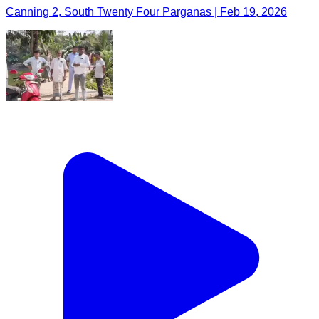
Canning 2, South Twenty Four Parganas | Feb 19, 2026