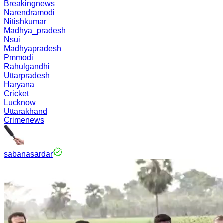
Breakingnews
Narendramodi
Nitishkumar
Madhya_pradesh
Nsui
Madhyapradesh
Pmmodi
Rahulgandhi
Uttarpradesh
Haryana
Cricket
Lucknow
Uttarakhand
Crimenews
sabanasardar