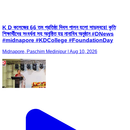
K D কলেজের 66 তম প্রতিষ্ঠা দিবস পালন হলো সাড়ম্বরে! কৃতি
শিক্ষার্থীদের সংবর্ধনা সহ অনুষ্ঠিত হয় নানাবিধ অনুষ্ঠান #DNews
#midnapore #KDCollege #FoundationDay
Midnapore, Paschim Medinipur | Aug 10, 2026