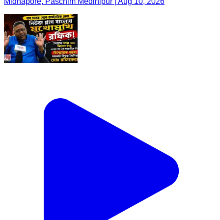
Midnapore, Paschim Medinipur | Aug 10, 2026