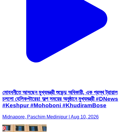
মোহবনীতে আসছেন মুখ্যমন্ত্রী শুভেন্দু অধিকারী, এক প্রস্থ ট্রায়াল
চললো হেলিকপ্টারের! অল্প সময়ের অনুষ্ঠানে মুখ্যমন্ত্রী #DNews
#Keshpur #Mohoboni #KhudiramBose
Midnapore, Paschim Medinipur | Aug 10, 2026