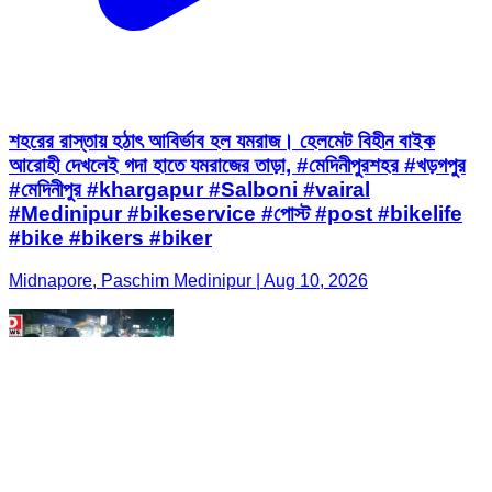
শহরের রাস্তায় হঠাৎ আবির্ভাব হল যমরাজ। হেলমেট বিহীন বাইক
আরোহী দেখলেই গদা হাতে যমরাজের তাড়া, #মেদিনীপুরশহর #খড়গপুর
#মেদিনীপুর #khargapur #Salboni #vairal
#Medinipur #bikeservice #পোস্ট #post #bikelife
#bike #bikers #biker
Midnapore, Paschim Medinipur | Aug 10, 2026