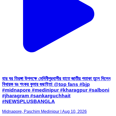
হার ঘর তিরঙ্গা উপলক্ষে মেদিনীপুরবাসীর হাতে জাতীয় পতাকা তুলে দিলেন
বিধায়ক ডঃ শংকর কুমার গুছাইত! @top fans #bjp
#midnapore #medinipur #kharagpur #salboni
#jharagram #sankarguchhait
#NEWSPLUSBANGLA
Midnapore, Paschim Medinipur | Aug 10, 2026