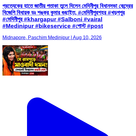
প্রত্যেকের হাতে জাতীয় পতাকা তুলে দিলেন মেদিনীপুর বিধানসভা কেন্দ্রের
বিজেপি বিধায়ক ডঃ শঙ্কর কুমার গুছাইত, #মেদিনীপুরশহর #খড়গপুর
#মেদিনীপুর #khargapur #Salboni #vairal
#Medinipur #bikeservice #পোস্ট #post
Midnapore, Paschim Medinipur | Aug 10, 2026