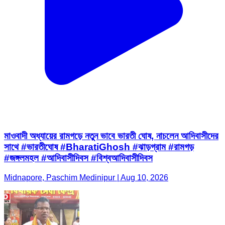
মাওবাদী অধ্যায়ের রামগড়ে নতুন ভাবে ভারতী ঘোষ, নাচলেন আদিবাসীদের
সাথে #ভারতীঘোষ #BharatiGhosh #ঝাড়গ্রাম #রামগড়
#জঙ্গলমহল #আদিবাসীদিবস #বিশ্বআদিবাসীদিবস
Midnapore, Paschim Medinipur | Aug 10, 2026