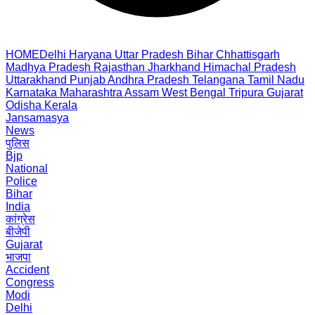
HOME
Delhi
Haryana
Uttar Pradesh
Bihar
Chhattisgarh
Madhya Pradesh
Rajasthan
Jharkhand
Himachal Pradesh
Uttarakhand
Punjab
Andhra Pradesh
Telangana
Tamil Nadu
Karnataka
Maharashtra
Assam
West Bengal
Tripura
Gujarat
Odisha
Kerala
Jansamasya
News
पुलिस
Bjp
National
Police
Bihar
India
कांग्रेस
बीजेपी
Gujarat
भाजपा
Accident
Congress
Modi
Delhi