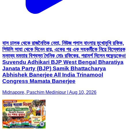
বাস চালক থেকে রাজনৈতিক নেতা, নিউজ প্লাস বাংলায় মুখোমুখি রফিক,
শিউলি সাহা থেকে দিনেন রায়, একের পর এক সহকর্মীকে নিয়ে বিস্ফোরক
মন্তব্য মমতার বিশ্বস্ত সৈনিক মোঃ রফিকের, পরামর্শ দিলেন শুভেন্দুকেও!
Suvendu Adhikari BJP West Bengal Bharatiya
Janata Party (BJP) Samik Bhattacharya
Abhishek Banerjee All India Trinamool
Congress Mamata Banerjee
Midnapore, Paschim Medinipur | Aug 10, 2026