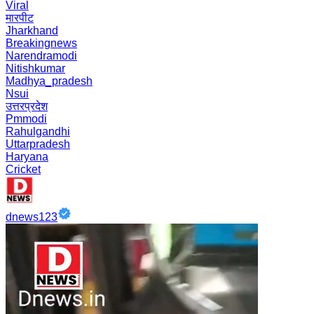
Viral
मारपीट
Jharkhand
Breakingnews
Narendramodi
Nitishkumar
Madhya_pradesh
Nsui
उत्तरप्रदेश
Pmmodi
Rahulgandhi
Uttarpradesh
Haryana
Cricket
dnews123