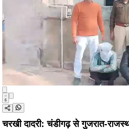
6
चरखी दादरी: चंडीगढ़ से गुजरात-राजस्था