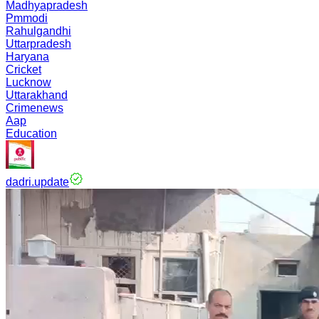
Madhyapradesh
Pmmodi
Rahulgandhi
Uttarpradesh
Haryana
Cricket
Lucknow
Uttarakhand
Crimenews
Aap
Education
dadri.update