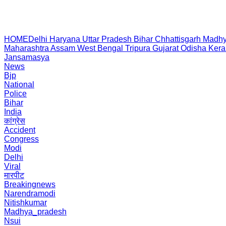
HOME
Delhi
Haryana
Uttar Pradesh
Bihar
Chhattisgarh
Madhy
Maharashtra
Assam
West Bengal
Tripura
Gujarat
Odisha
Kera
Jansamasya
News
Bjp
National
Police
Bihar
India
कांग्रेस
Accident
Congress
Modi
Delhi
Viral
मारपीट
Breakingnews
Narendramodi
Nitishkumar
Madhya_pradesh
Nsui