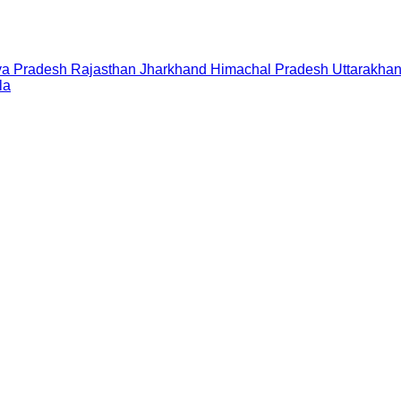
a Pradesh
Rajasthan
Jharkhand
Himachal Pradesh
Uttarakha
la