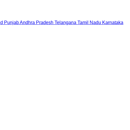
nd
Punjab
Andhra Pradesh
Telangana
Tamil Nadu
Karnataka