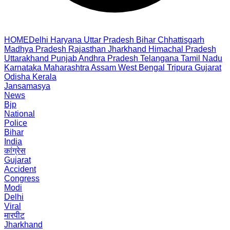
HOME
Delhi
Haryana
Uttar Pradesh
Bihar
Chhattisgarh
Madhya Pradesh
Rajasthan
Jharkhand
Himachal Pradesh
Uttarakhand
Punjab
Andhra Pradesh
Telangana
Tamil Nadu
Karnataka
Maharashtra
Assam
West Bengal
Tripura
Gujarat
Odisha
Kerala
Jansamasya
News
Bjp
National
Police
Bihar
India
कांग्रेस
Gujarat
Accident
Congress
Modi
Delhi
Viral
मारपीट
Jharkhand