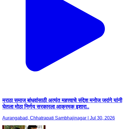
मराठा समाज बांधवांसाठी अत्यंत महत्त्वाचे संदेश मनोज जरांगे यांनी
घेतला मोठा निर्णय सरकारला आक्रमक इशारा..
Aurangabad, Chhatrapati Sambhajinagar | Jul 30, 2026