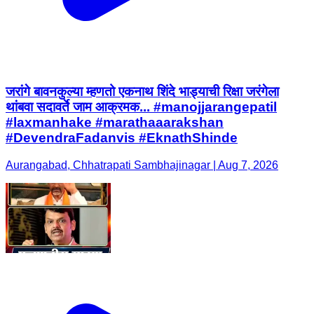
जरांगे बावनकुल्या म्हणतो एकनाथ शिंदे भाड्याची रिक्षा जरंगेला
थांबवा सदावर्ते जाम आक्रमक... #manojjarangepatil
#laxmanhake #marathaaarakshan
#DevendraFadanvis #EknathShinde
Aurangabad, Chhatrapati Sambhajinagar | Aug 7, 2026