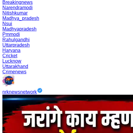
Breakingnews
Narendramodi
Nitishkumar
Madhya_pradesh
Nsui
Madhyapradesh
Pmmodi
Rahulgandhi
Uttarpradesh
Haryana
Cricket
Lucknow
Uttarakhand
Crimenews
nrknewsnetwork