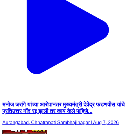
मनोज जरांगे यांच्या आरोपानंतर मुख्यमंत्री देवेंद्र फडणवीस यांचे
प्रतिउत्तर नोंद रद्द झाली तर काय केले पाहिजे...
Aurangabad, Chhatrapati Sambhajinagar | Aug 7, 2026