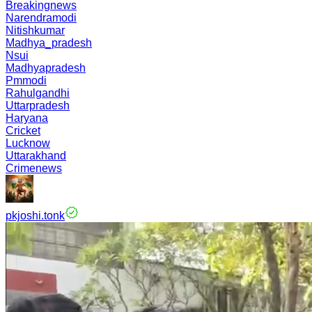
Breakingnews
Narendramodi
Nitishkumar
Madhya_pradesh
Nsui
Madhyapradesh
Pmmodi
Rahulgandhi
Uttarpradesh
Haryana
Cricket
Lucknow
Uttarakhand
Crimenews
pkjoshi.tonk