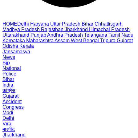
HOME
Delhi
Haryana
Uttar Pradesh
Bihar
Chhattisgarh
Madhya Pradesh
Rajasthan
Jharkhand
Himachal Pradesh
Uttarakhand
Punjab
Andhra Pradesh
Telangana
Tamil Nadu
Karnataka
Maharashtra
Assam
West Bengal
Tripura
Gujarat
Odisha
Kerala
Jansamasya
News
Bjp
National
Police
Bihar
India
कांग्रेस
Gujarat
Accident
Congress
Modi
Delhi
Viral
मारपीट
Jharkhand