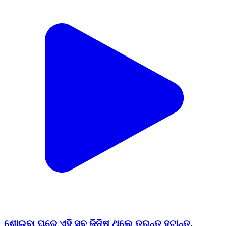
ଶୋଇବା ଘରେ ଏହି ସବୁ ଜିନିଷ ଥିଲେ ତୁରନ୍ତ ହଟାନ୍ତୁ,
ନହେଲେ ଘରେ ଘଟିବ ଏହିସବୁ ଅଘଟଣ ! #bastusastra
#swabhimaniodia
Cuttack M Corp PS, Cuttack | Jun 15, 2026