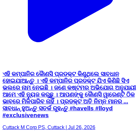
ଏହି କମ୍ପାନିର କୈାଣସି ପ୍ରଡକ୍ଟ କିଣୁଥିଲେ ସାବଧାନ
ହୋଇଯାଆନ୍ତୁ । ଏହି କମ୍ପାନିର ପ୍ରଡକ୍ଟ ଯିଏ କିଣିଛି ସିଏ
ଭଲରେ ନାମ ନେଇଛି । ଜଣେ କଷ୍ଟମର ଅଭିଯୋଗ ଅନୁଯାୟୀ
ଆମେ ଏହି ନ୍ୟୁଜ କରୁଛୁ । ଆପଣଙ୍କୁ କୈାଣସି ୱାରେଣ୍ଟି ଠିକ
ଭାବରେ ମିଳିପାରିବ ନାହିଁ । ପ୍ରଡକ୍ଟ ଅତି ନିମ୍ନ ମାନର ...
ସାବଧାନ୍ ହୁଅନ୍ତୁ ସତର୍କ ରୁହନ୍ତୁ #havells #lloyd
#exclusivenews
Cuttack M Corp PS, Cuttack | Jul 26, 2026