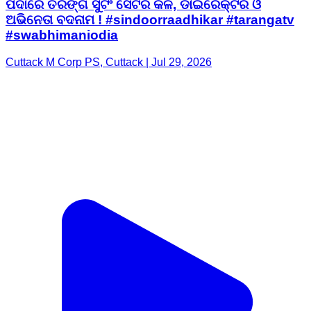
ପଦାରେ ତରଙ୍ଗ ସୁଟିଂ ସେଟର କଳି, ଡାଇରେକ୍ଟର ଓ
ଅଭିନେତା ବଦନାମ ! #sindoorraadhikar #tarangatv
#swabhimaniodia
Cuttack M Corp PS, Cuttack | Jul 29, 2026