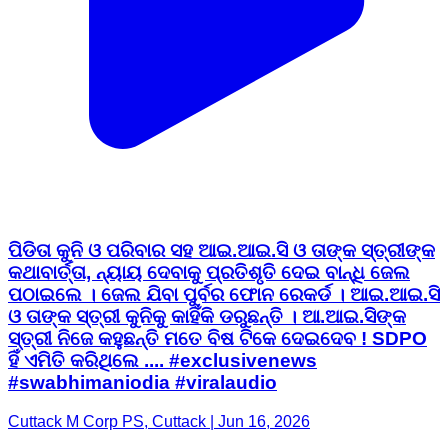
ପିଡିତା କୁନି ଓ ପରିବାର ସହ ଆଇ.ଆଇ.ସି ଓ ତାଙ୍କ ସ୍ତ୍ରୀଙ୍କ
କଥାବାର୍ତ୍ତା, ନ୍ୟାୟ ଦେବାକୁ ପ୍ରତିଶୃତି ଦେଇ ବାନ୍ଧି ଜେଲ
ପଠାଇଲେ । ଜେଲ ଯିବା ପୁର୍ବର ଫୋନ ରେକର୍ଡ । ଆଇ.ଆଇ.ସି
ଓ ତାଙ୍କ ସ୍ତ୍ରୀ କୁନିକୁ କାହିଁକି ଡରୁଛନ୍ତି । ଆ.ଆଇ.ସିଙ୍କ
ସ୍ତ୍ରୀ ନିଜେ କହୁଛନ୍ତି ମତେ ବିଷ ଟିକେ ଦେଇଦେବ ! SDPO
ହିଁ ଏମିତି କରିଥିଲେ .... #exclusivenews
#swabhimaniodia #viralaudio
Cuttack M Corp PS, Cuttack | Jun 16, 2026