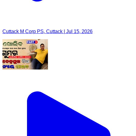
Cuttack M Corp PS, Cuttack | Jul 15, 2026