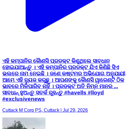
ଏହି କମ୍ପାନିର କୈାଣସି ପ୍ରଡକ୍ଟ କିଣୁଥିଲେ ସାବଧାନ
ହୋଇଯାଆନ୍ତୁ । ଏହି କମ୍ପାନିର ପ୍ରଡକ୍ଟ ଯିଏ କିଣିଛି ସିଏ
ଭଲରେ ନାମ ନେଇଛି । ଜଣେ କଷ୍ଟମର ଅଭିଯୋଗ ଅନୁଯାୟୀ
ଆମେ ଏହି ନ୍ୟୁଜ କରୁଛୁ । ଆପଣଙ୍କୁ କୈାଣସି ୱାରେଣ୍ଟି ଠିକ
ଭାବରେ ମିଳିପାରିବ ନାହିଁ । ପ୍ରଡକ୍ଟ ଅତି ନିମ୍ନ ମାନର ...
ସାବଧାନ୍ ହୁଅନ୍ତୁ ସତର୍କ ରୁହନ୍ତୁ #havells #lloyd
#exclusivenews
Cuttack M Corp PS, Cuttack | Jul 29, 2026