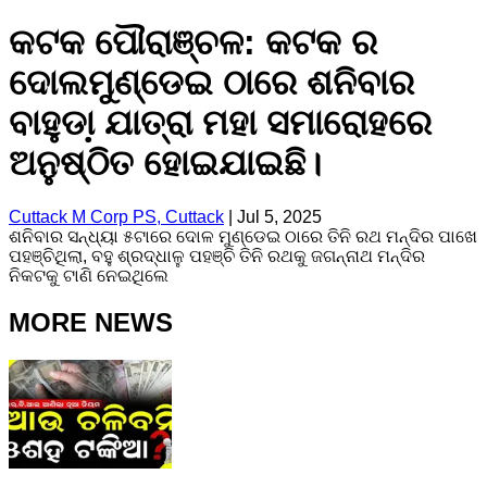
କଟକ ପୌରାଞ୍ଚଳ: କଟକ ର
ଦୋଲମୁଣ୍ଡେଇ ଠାରେ ଶନିବାର
ବାହୁଡା଼ ଯାତ୍ରା ମହା ସମାରୋହରେ
ଅନୁଷ୍ଠିତ ହୋଇଯାଇଛି।
Cuttack M Corp PS, Cuttack
|
Jul 5, 2025
ଶନିବାର ସନ୍ଧ୍ୟା ୫ଟାରେ ଦୋଳ ମୁଣ୍ଡେଇ ଠାରେ ତିନି ରଥ ମନ୍ଦିର ପାଖେ
ପହଞ୍ଚିଥିଲା, ବହୁ ଶ୍ରଦ୍ଧାଳୁ ପହଞ୍ଚି ତିନି ରଥକୁ ଜଗନ୍ନାଥ ମନ୍ଦିର
ନିକଟକୁ ଟାଣି ନେଇଥିଲେ
MORE NEWS