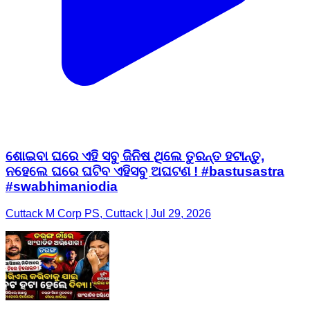
ଶୋଇବା ଘରେ ଏହି ସବୁ ଜିନିଷ ଥିଲେ ତୁରନ୍ତ ହଟାନ୍ତୁ,
ନହେଲେ ଘରେ ଘଟିବ ଏହିସବୁ ଅଘଟଣ ! #bastusastra
#swabhimaniodia
Cuttack M Corp PS, Cuttack | Jul 29, 2026