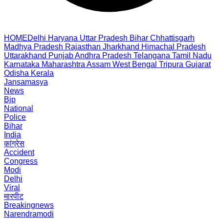
HOME
Delhi
Haryana
Uttar Pradesh
Bihar
Chhattisgarh
Madhya Pradesh
Rajasthan
Jharkhand
Himachal Pradesh
Uttarakhand
Punjab
Andhra Pradesh
Telangana
Tamil Nadu
Karnataka
Maharashtra
Assam
West Bengal
Tripura
Gujarat
Odisha
Kerala
Jansamasya
News
Bjp
National
Police
Bihar
India
कांग्रेस
Accident
Congress
Modi
Delhi
Viral
मारपीट
Breakingnews
Narendramodi