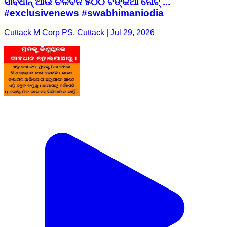
ସାବଧାନ୍ ଆଉ ଚଳିବନି ୫୦୦ ଟଙ୍କିଆ ନୋଟ୍‌ ...
#exclusivenews #swabhimaniodia
Cuttack M Corp PS, Cuttack | Jul 29, 2026