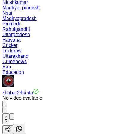
Nitishkumar
Madhya_pradesh
Nsui
Madhyapradesh
Pmmodi
Rahulgandhi
Uttarpradesh
Haryana
Cricket
Lucknow
Uttarakhand
Crimenews
Aap
Education
khabar24pintu
No video available
5