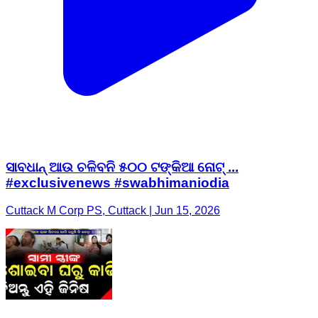
ସାବଧାନ୍ ଆଉ ଚଳିବନି ୫୦୦ ଟଙ୍କିଆ ନୋଟ୍‌ ...
#exclusivenews #swabhimaniodia
Cuttack M Corp PS, Cuttack | Jun 15, 2026