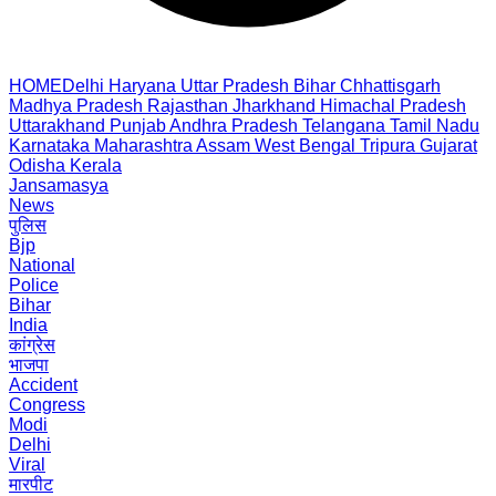
HOME
Delhi
Haryana
Uttar Pradesh
Bihar
Chhattisgarh
Madhya Pradesh
Rajasthan
Jharkhand
Himachal Pradesh
Uttarakhand
Punjab
Andhra Pradesh
Telangana
Tamil Nadu
Karnataka
Maharashtra
Assam
West Bengal
Tripura
Gujarat
Odisha
Kerala
Jansamasya
News
पुलिस
Bjp
National
Police
Bihar
India
कांग्रेस
भाजपा
Accident
Congress
Modi
Delhi
Viral
मारपीट