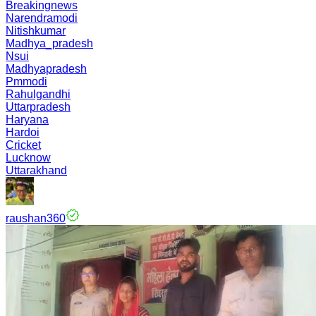
Breakingnews
Narendramodi
Nitishkumar
Madhya_pradesh
Nsui
Madhyapradesh
Pmmodi
Rahulgandhi
Uttarpradesh
Haryana
Hardoi
Cricket
Lucknow
Uttarakhand
raushan360