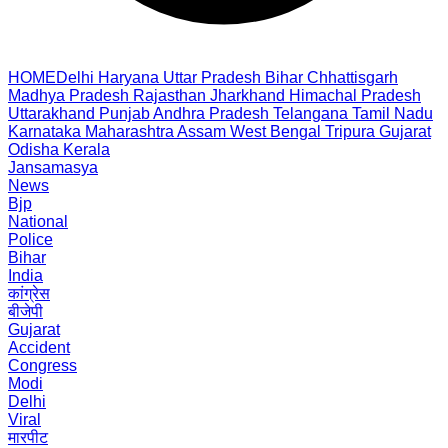
HOME
Delhi
Haryana
Uttar Pradesh
Bihar
Chhattisgarh
Madhya Pradesh
Rajasthan
Jharkhand
Himachal Pradesh
Uttarakhand
Punjab
Andhra Pradesh
Telangana
Tamil Nadu
Karnataka
Maharashtra
Assam
West Bengal
Tripura
Gujarat
Odisha
Kerala
Jansamasya
News
Bjp
National
Police
Bihar
India
कांग्रेस
बीजेपी
Gujarat
Accident
Congress
Modi
Delhi
Viral
मारपीट