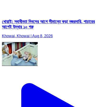
খোয়াই: স্বাধীনতা দিবসের আগে সীমান্তে কড়া নজরদারি, পাচারের
আগেই উদ্ধার ১০ গরু
Khowai, Khowai | Aug 8, 2026