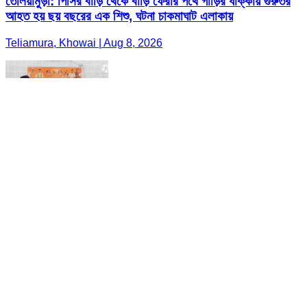
তেলিয়ামুড়া: পিসির বাড়ি থেকে বাড়ি ফেরার পথে গাড়ির ধাক্কায় গুরুতর
আহত হয় ছয় বছরের এক শিশু, ঘটনা চাকমাঘাট এলাকায়
Teliamura, Khowai | Aug 8, 2026