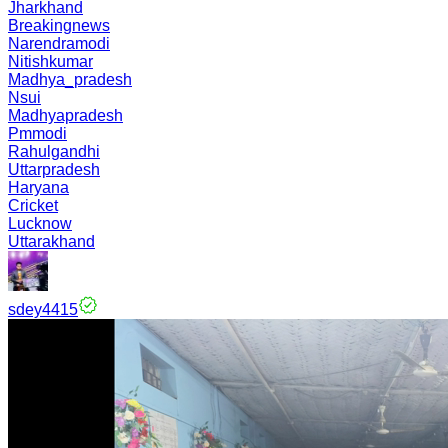
Jharkhand
Breakingnews
Narendramodi
Nitishkumar
Madhya_pradesh
Nsui
Madhyapradesh
Pmmodi
Rahulgandhi
Uttarpradesh
Haryana
Cricket
Lucknow
Uttarakhand
sdey4415