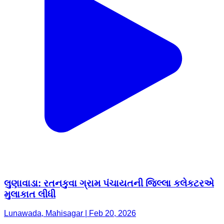
લુણાવાડા: રતનકુવા ગ્રામ પંચાયતની જિલ્લા કલેકટરએ
મુલાકાત લીધી
Lunawada, Mahisagar | Feb 20, 2026