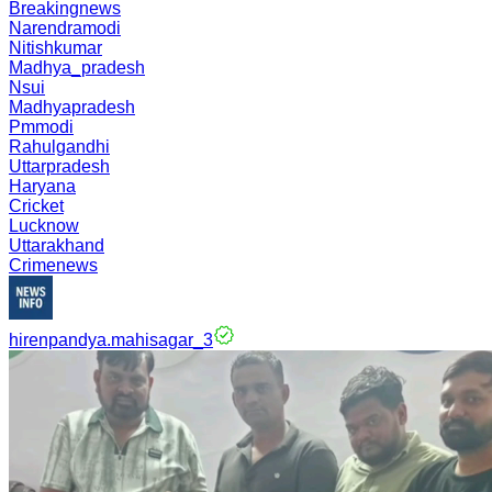
Breakingnews
Narendramodi
Nitishkumar
Madhya_pradesh
Nsui
Madhyapradesh
Pmmodi
Rahulgandhi
Uttarpradesh
Haryana
Cricket
Lucknow
Uttarakhand
Crimenews
hirenpandya.mahisagar_3