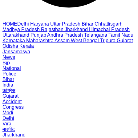
HOME
Delhi
Haryana
Uttar Pradesh
Bihar
Chhattisgarh
Madhya Pradesh
Rajasthan
Jharkhand
Himachal Pradesh
Uttarakhand
Punjab
Andhra Pradesh
Telangana
Tamil Nadu
Karnataka
Maharashtra
Assam
West Bengal
Tripura
Gujarat
Odisha
Kerala
Jansamasya
News
Bjp
National
Police
Bihar
India
कांग्रेस
Gujarat
Accident
Congress
Modi
Delhi
Viral
मारपीट
Jharkhand