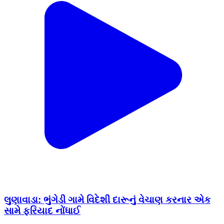
લુણાવાડા: ભુંગેડી ગામે વિદેશી દારૂનું વેચાણ કરનાર એક
સામે ફરિયાદ નોંધાઈ