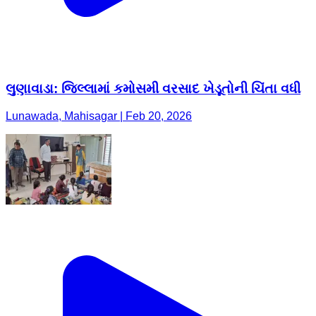
લુણાવાડા: જિલ્લામાં કમોસમી વરસાદ ખેડૂતોની ચિંતા વધી
Lunawada, Mahisagar | Feb 20, 2026