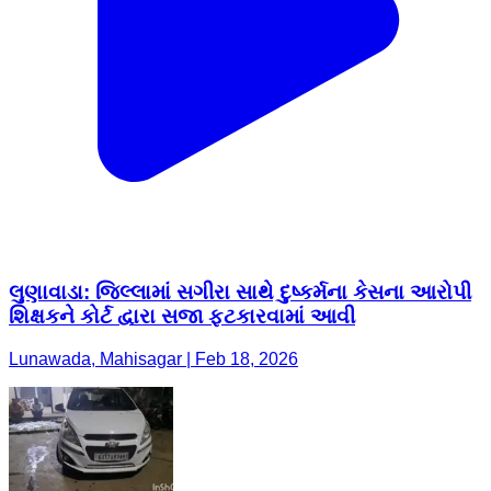
લુણાવાડા: જિલ્લામાં સગીરા સાથે દુષ્કર્મના કેસના આરોપી
શિક્ષકને કોર્ટ દ્વારા સજા ફટકારવામાં આવી
Lunawada, Mahisagar | Feb 18, 2026