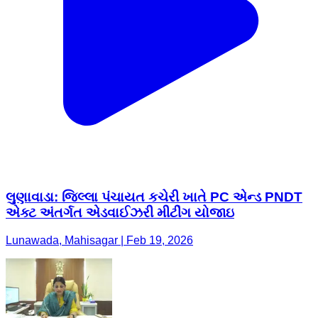
લુણાવાડા: જિલ્લા પંચાયત કચેરી ખાતે PC એન્ડ PNDT
એક્ટ અંતર્ગત એડવાઈઝરી મીટીંગ યોજાઇ
Lunawada, Mahisagar | Feb 19, 2026