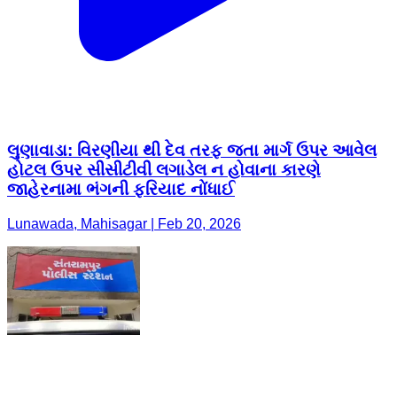
લુણાવાડા: વિરણીયા થી દેવ તરફ જતા માર્ગ ઉપર આવેલ
હોટલ ઉપર સીસીટીવી લગાડેલ ન હોવાના કારણે
જાહેરનામા ભંગની ફરિયાદ નોંધાઈ
Lunawada, Mahisagar | Feb 20, 2026