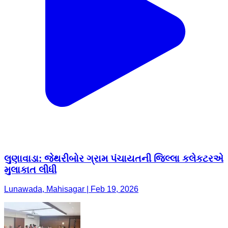
લુણાવાડા: જેથરીબોર ગ્રામ પંચાયતની જિલ્લા કલેકટરએ
મુલાકાત લીધી
Lunawada, Mahisagar | Feb 19, 2026