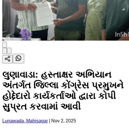
લુણાવાડા: હસ્તાક્ષર અભિયાન
અંતર્ગત જિલ્લા કોંગ્રેસ પ્રમુખને
હોદ્દેદારો કાર્યકર્તાઓ દ્વારા કોપી
સુપ્રત કરવામાં આવી
Lunawada, Mahisagar
|
Nov 2, 2025