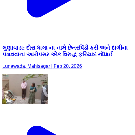
લુણાવાડા: દોરા ધાગા ના નામે છેતરપિંડી કરી અને દાગીના
પડાવવાના આરોપસર એક વિરુદ્ધ ફરિયાદ નોંધાઈ
Lunawada, Mahisagar | Feb 20, 2026