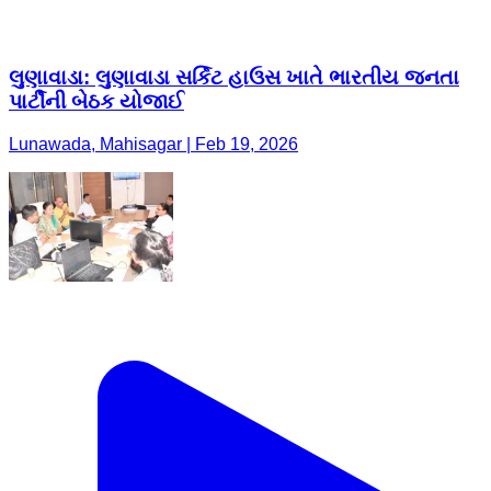
લુણાવાડા: લુણાવાડા સર્કિટ હાઉસ ખાતે ભારતીય જનતા
પાર્ટીની બેઠક યોજાઈ
Lunawada, Mahisagar | Feb 19, 2026