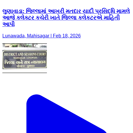
લુણાવાડા: જિલ્લામાં આખરી મતદાર યાદી પ્રસિદ્ધિ મામલે
આજે કલેક્ટર કચેરી ખાતે જિલ્લા કલેકટરએ માહિતી
આપી
Lunawada, Mahisagar | Feb 18, 2026