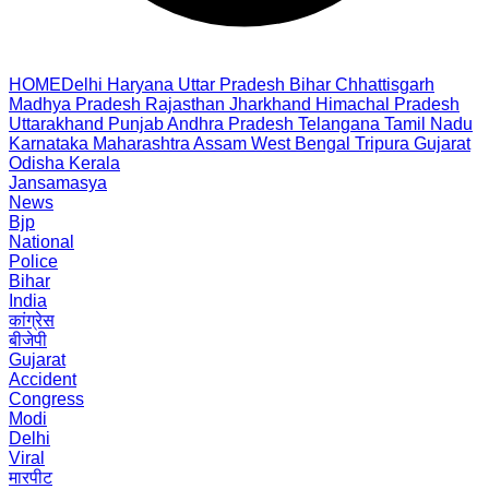
HOME
Delhi
Haryana
Uttar Pradesh
Bihar
Chhattisgarh
Madhya Pradesh
Rajasthan
Jharkhand
Himachal Pradesh
Uttarakhand
Punjab
Andhra Pradesh
Telangana
Tamil Nadu
Karnataka
Maharashtra
Assam
West Bengal
Tripura
Gujarat
Odisha
Kerala
Jansamasya
News
Bjp
National
Police
Bihar
India
कांग्रेस
बीजेपी
Gujarat
Accident
Congress
Modi
Delhi
Viral
मारपीट