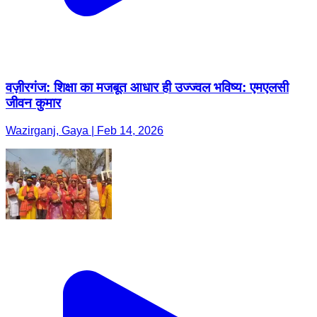
वज़ीरगंज: शिक्षा का मजबूत आधार ही उज्ज्वल भविष्य: एमएलसी
जीवन कुमार
Wazirganj, Gaya | Feb 14, 2026