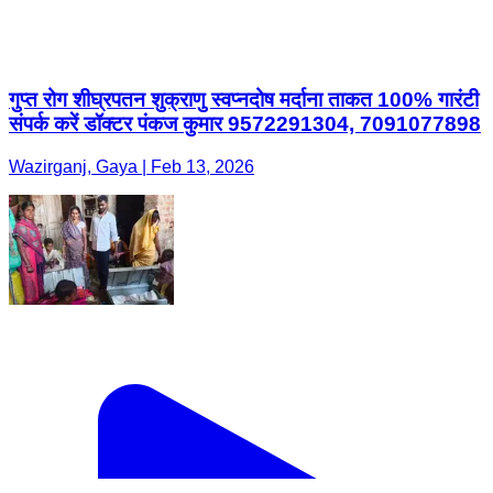
गुप्त रोग शीघ्रपतन शुक्राणु स्वप्नदोष मर्दाना ताकत 100% गारंटी
संपर्क करें डॉक्टर पंकज कुमार 9572291304, 7091077898
Wazirganj, Gaya | Feb 13, 2026