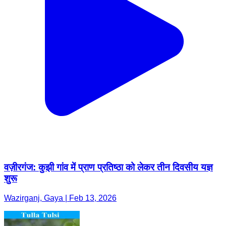
वज़ीरगंज: कुझी गांव में प्राण प्रतिष्ठा को लेकर तीन दिवसीय यज्ञ
शुरू
Wazirganj, Gaya | Feb 13, 2026