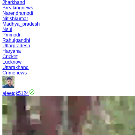
Jharkhand
Breakingnews
Narendramodi
Nitishkumar
Madhya_pradesh
Nsui
Pmmodi
Rahulgandhi
Uttarpradesh
Haryana
Cricket
Lucknow
Uttarakhand
Crimenews
ajeetgk5124