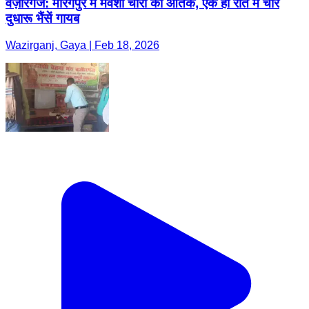
वज़ीरगंज: मीरगपुर में मवेशी चोरों का आतंक, एक ही रात में चार
दुधारू भैंसें गायब
Wazirganj, Gaya | Feb 18, 2026