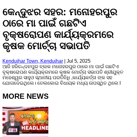
କେନ୍ଦୁଝର ସହର: ମନୋହରପୁର
ଠାରେ ମା ପାଇଁ ଗଛଟିଏ
ବୃକ୍ଷରୋପଣ କାର୍ଯ୍ୟକ୍ରମରେ
କୃଷକ ମୋର୍ଚ୍ଚା ସଭାପତି
Kendujhar Town, Kendujhar
|
Jul 5, 2025
ଆଜି ହରିଚନ୍ଦନପୁର ବ୍ଲକ ମନୋହରପୁର ଠାରେ ମା ପାଇଁ ଗଛଟିଏ
ବୃକ୍ଷରୋପଣ କାର୍ଯ୍ୟକ୍ରମରେ କୃଷକ ମୋର୍ଚ୍ଚା ସଭାପତି ଶ୍ରୀଯୁକ୍ତ
ମହେଶ୍ୱର ସାହୁଓ ସ୍ଥାନୀୟ ପରତିନିଧି ,କାର୍ଯ୍ୟକର୍ତ୍ତା ଙ୍କ ସହ
ଯୋଗଦେଇଥିଲେ। ତେଲକୋଇ ବିଧାୟକ ମଧ୍ୟ ଉପସ୍ଥିତ ଥିଲେ l
MORE NEWS