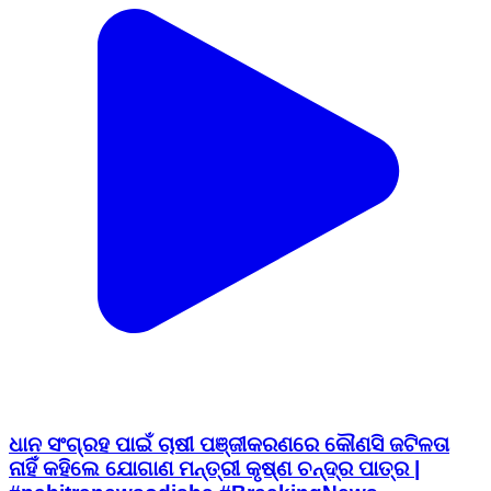
ଧାନ ସଂଗ୍ରହ ପାଇଁ ଚାଷୀ ପଞ୍ଜୀକରଣରେ କୌଣସି ଜଟିଳତା
ନାହିଁ କହିଲେ ଯୋଗାଣ ମନ୍ତ୍ରୀ କୃଷ୍ଣ ଚନ୍ଦ୍ର ପାତ୍ର |