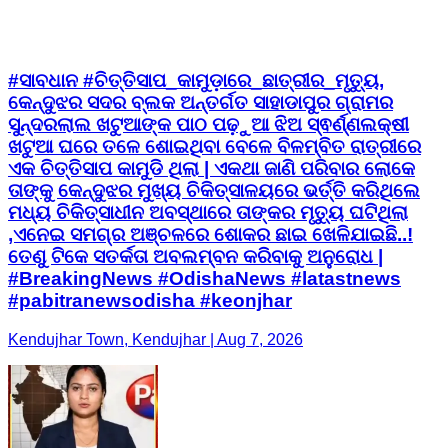
#ସାବଧାନ #ଚିତ୍ତିସାପ_କାମୁଡ଼ାରେ_ଛାତ୍ରୀର_ମୃତ୍ୟୁ,
କେନ୍ଦୁଝର ସଦର ବ୍ଲକ ଅନ୍ତର୍ଗତ ସାହାଡାପୁର ଗ୍ରାମର
ସୁନ୍ଦରଲାଲ ଖଟୁଆଙ୍କ ପାଠ ପଢ଼ୁଆ ଝିଅ ସ୍ଵର୍ଣ୍ଣଲକ୍ଷୀ
ଖଟୁଆ ଘରେ ତଳେ ଶୋଇଥିବା ବେଳେ ବିଳମ୍ବିତ ରାତ୍ରୀରେ
ଏକ ଚିତ୍ତିସାପ କାମୁଡି ଥିଲା | ଏକଥା ଜାଣି ପରିବାର ଲୋକେ
ତାଙ୍କୁ କେନ୍ଦୁଝର ମୁଖ୍ୟ ଚିକିତ୍ସାଳୟରେ ଭର୍ତ୍ତି କରିଥିଲେ
ମଧ୍ୟ ଚିକିତ୍ସାଧୀନ ଅବସ୍ଥାରେ ତାଙ୍କର ମୃତ୍ୟୁ ଘଟିଥିଲା
,ଏନେଇ ସମଗ୍ର ଅଞ୍ଚଳରେ ଶୋକର ଛାଇ ଖେଳିଯାଇଛି..!
ତେଣୁ ଟିକେ ସତର୍କତା ଅବଲମ୍ବନ କରିବାକୁ ଅନୁରୋଧ |
#BreakingNews #OdishaNews #latastnews
#pabitranewsodisha #keonjhar
Kendujhar Town, Kendujhar | Aug 7, 2026