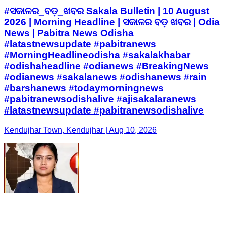
#ସକାଳର_ବଡ଼_ଖବର Sakala Bulletin | 10 August
2026 | Morning Headline | ସକାଳର ବଡ଼ ଖବର | Odia
News | Pabitra News Odisha
#latastnewsupdate #pabitranews
#MorningHeadlineodisha #sakalakhabar
#odishaheadline #odianews #BreakingNews
#odianews #sakalanews #odishanews #rain
#barshanews #todaymorningnews
#pabitranewsodishalive #ajisakalaranews
#latastnewsupdate #pabitranewsodishalive
Kendujhar Town, Kendujhar | Aug 10, 2026