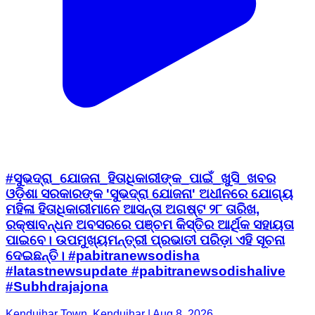
#ସୁଭଦ୍ରା_ଯୋଜନା_ହିତାଧିକାରୀଙ୍କ_ପାଇଁ_ଖୁସି_ଖବର
ଓଡ଼ିଶା ସରକାରଙ୍କ 'ସୁଭଦ୍ରା ଯୋଜନା' ଅଧୀନରେ ଯୋଗ୍ୟ
ମହିଳା ହିତାଧିକାରୀମାନେ ଆସନ୍ତା ଅଗଷ୍ଟ ୨୮ ତାରିଖ,
ରକ୍ଷାବନ୍ଧନ ଅବସରରେ ପଞ୍ଚମ କିସ୍ତିର ଆର୍ଥିକ ସହାୟତା
ପାଇବେ। ଉପମୁଖ୍ୟମନ୍ତ୍ରୀ ପ୍ରଭାତୀ ପରିଡ଼ା ଏହି ସୂଚନା
ଦେଇଛନ୍ତି। #pabitranewsodisha
#latastnewsupdate #pabitranewsodishalive
#Subhdrajajona
Kendujhar Town, Kendujhar | Aug 8, 2026