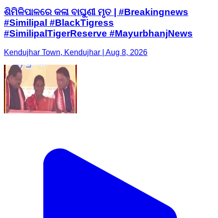
ଶିମିଳିପାଳରେ କଳା ବାଘୁଣୀ ମୃତ | #Breakingnews
#Similipal #BlackTigress
#SimilipalTigerReserve #MayurbhanjNews
Kendujhar Town, Kendujhar | Aug 8, 2026