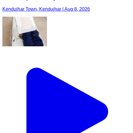
Kendujhar Town, Kendujhar | Aug 8, 2026