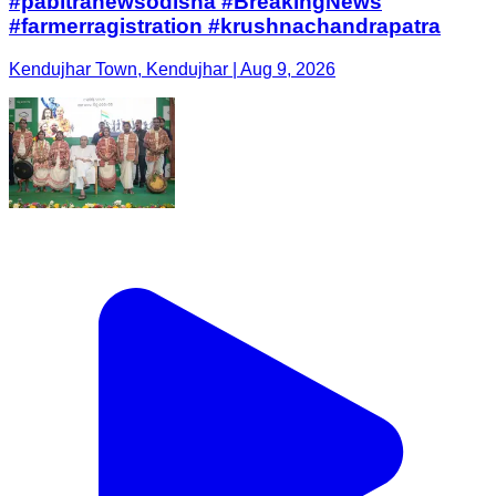
#pabitranewsodisha #BreakingNews
#farmerragistration #krushnachandrapatra
Kendujhar Town, Kendujhar | Aug 9, 2026