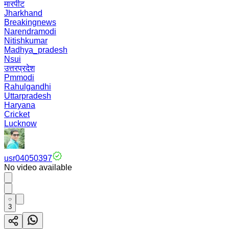
मारपीट
Jharkhand
Breakingnews
Narendramodi
Nitishkumar
Madhya_pradesh
Nsui
उत्तरप्रदेश
Pmmodi
Rahulgandhi
Uttarpradesh
Haryana
Cricket
Lucknow
usr04050397
No video available
3