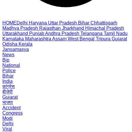
HOME
Delhi
Haryana
Uttar Pradesh
Bihar
Chhattisgarh
Madhya Pradesh
Rajasthan
Jharkhand
Himachal Pradesh
Uttarakhand
Punjab
Andhra Pradesh
Telangana
Tamil Nadu
Karnataka
Maharashtra
Assam
West Bengal
Tripura
Gujarat
Odisha
Kerala
Jansamasya
News
Bjp
National
Police
Bihar
India
कांग्रेस
बीजेपी
Gujarat
भाजपा
Accident
Congress
Modi
Delhi
Viral