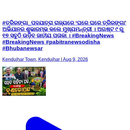
#ତ୍ରିରଙ୍ଗା_ପଦଯାତ୍ରା ରାଜ୍ୟରେ ‘ଘରେ ଘରେ ତ୍ରିରଙ୍ଗା’
ଅଭିଯାନର ଶୁଭାରମ୍ଭ କଲେ ମୁଖ୍ୟମନ୍ତ୍ରୀ । ଅଗଷ୍ଟ ୯ ରୁ
୧୭ ସବୁଠି ଉଡ଼ିବ ଜାତୀୟ ପତାକା । #BreakingNews
#BreakingNews #pabitranewsodisha
#Bhubanewsar
Kendujhar Town, Kendujhar | Aug 9, 2026