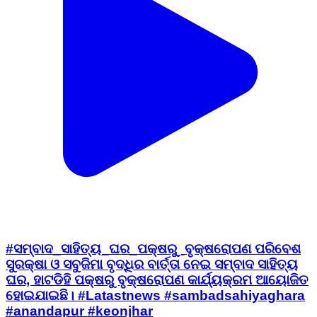
#ସମ୍ବାଦ_ସାହିତ୍ୟ_ଘର_ପକ୍ଷରୁ_ବୃକ୍ଷରୋପଣ ପରିବେଶ
ସୁରକ୍ଷା ଓ ସବୁଜିମା ବୃଦ୍ଧିର ବାର୍ତ୍ତା ନେଇ ସମ୍ବାଦ ସାହିତ୍ୟ
ଘର, ହାଟଡିହି ପକ୍ଷରୁ ବୃକ୍ଷରୋପଣ କାର୍ଯ୍ୟକ୍ରମ ଆୟୋଜିତ
ହୋଇଯାଇଛି। #Latastnews #sambadsahiyaghara
#anandapur #keonjhar