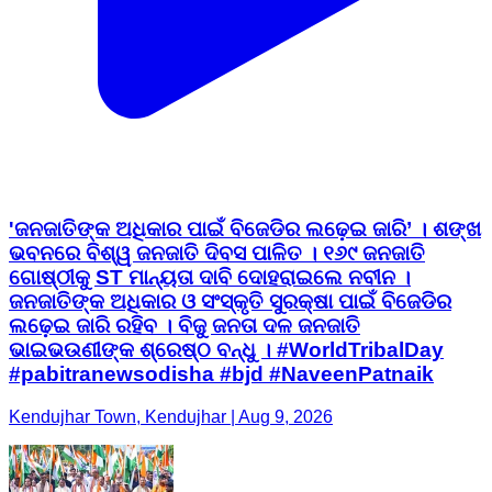
'ଜନଜାତିଙ୍କ ଅଧିକାର ପାଇଁ ବିଜେଡିର ଲଢ଼େଇ ଜାରି’ । ଶଙ୍ଖ
ଭବନରେ ବିଶ୍ୱ ଜନଜାତି ଦିବସ ପାଳିତ । ୧୬୯ ଜନଜାତି
ଗୋଷ୍ଠୀକୁ ST ମାନ୍ୟତା ଦାବି ଦୋହରାଇଲେ ନବୀନ ।
ଜନଜାତିଙ୍କ ଅଧିକାର ଓ ସଂସ୍କୃତି ସୁରକ୍ଷା ପାଇଁ ବିଜେଡିର
ଲଢ଼େଇ ଜାରି ରହିବ । ବିଜୁ ଜନତା ଦଳ ଜନଜାତି
ଭାଇଭଉଣୀଙ୍କ ଶ୍ରେଷ୍ଠ ବନ୍ଧୁ । #WorldTribalDay
#pabitranewsodisha #bjd #NaveenPatnaik
Kendujhar Town, Kendujhar | Aug 9, 2026