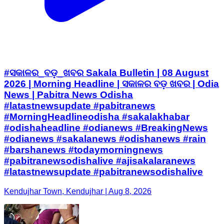
#ସକାଳର_ବଡ଼_ଖବର Sakala Bulletin | 08 August
2026 | Morning Headline | ସକାଳର ବଡ଼ ଖବର | Odia
News | Pabitra News Odisha
#latastnewsupdate #pabitranews
#MorningHeadlineodisha #sakalakhabar
#odishaheadline #odianews #BreakingNews
#odianews #sakalanews #odishanews #rain
#barshanews #todaymorningnews
#pabitranewsodishalive #ajisakalaranews
#latastnewsupdate #pabitranewsodishalive
Kendujhar Town, Kendujhar | Aug 8, 2026