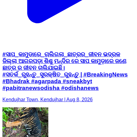
#ସାପ_କାମୁଡାରେ_ଚାଲିଗଲା_ଛାତ୍ରର_ଜୀବନ ଭଦ୍ରକ
ଜିଲ୍ଲା ଆଗରପଡ଼ା ଶିଶୁ ମନ୍ଦିର ରେ ସାପ କାମୁଡ଼ାରେ ଜଣେ
ଛାତ୍ର ର ଜୀବନ ଚାଲିଯାଇଛି।
#ସତର୍କ_ରୁହନ୍ତୁ_ସୁରକ୍ଷିତ_ରୁହନ୍ତୁ | #BreakingNews
#Bhadrak #agarpada #sneakbyt
#pabitranewsodisha #odishanews
Kendujhar Town, Kendujhar | Aug 8, 2026