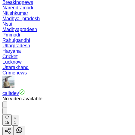
Breakingnews
Narendramodi
Nitishkumar
Madhya_pradesh
Nsui
Madhyapradesh
Pmmodi
Rahulgandhi
Uttarpradesh
Haryana
Cricket
Lucknow
Uttarakhand
Crimenews
calltdev
No video available
15
1