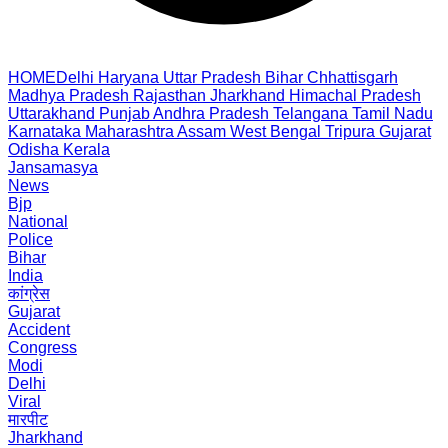
HOME
Delhi
Haryana
Uttar Pradesh
Bihar
Chhattisgarh
Madhya Pradesh
Rajasthan
Jharkhand
Himachal Pradesh
Uttarakhand
Punjab
Andhra Pradesh
Telangana
Tamil Nadu
Karnataka
Maharashtra
Assam
West Bengal
Tripura
Gujarat
Odisha
Kerala
Jansamasya
News
Bjp
National
Police
Bihar
India
कांग्रेस
Gujarat
Accident
Congress
Modi
Delhi
Viral
मारपीट
Jharkhand