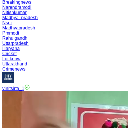
Breakingnews
Narendramodi
Nitishkumar
Madhya_pradesh
Nsui
Madhyapradesh
Pmmodi
Rahulgandhi
Uttarpradesh
Haryana
Cricket
Lucknow
Uttarakhand
Crimenews
vinitsirta_1