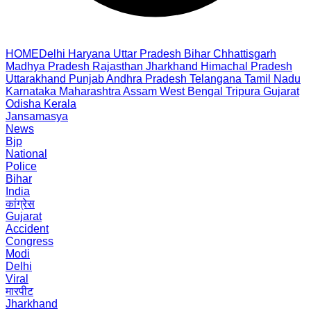
HOME
Delhi
Haryana
Uttar Pradesh
Bihar
Chhattisgarh
Madhya Pradesh
Rajasthan
Jharkhand
Himachal Pradesh
Uttarakhand
Punjab
Andhra Pradesh
Telangana
Tamil Nadu
Karnataka
Maharashtra
Assam
West Bengal
Tripura
Gujarat
Odisha
Kerala
Jansamasya
News
Bjp
National
Police
Bihar
India
कांग्रेस
Gujarat
Accident
Congress
Modi
Delhi
Viral
मारपीट
Jharkhand