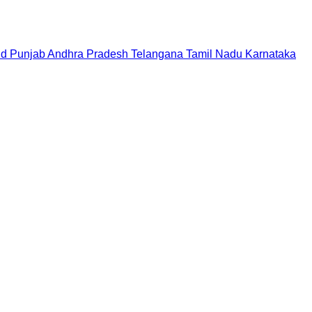
nd
Punjab
Andhra Pradesh
Telangana
Tamil Nadu
Karnataka