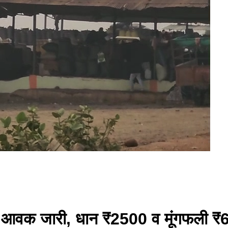
की आवक जारी, धान ₹2500 व मूंगफली ₹6