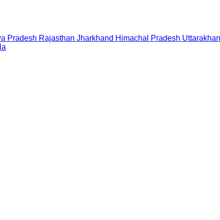
a Pradesh
Rajasthan
Jharkhand
Himachal Pradesh
Uttarakha
la