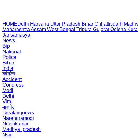
HOME
Delhi
Haryana
Uttar Pradesh
Bihar
Chhattisgarh
Madhy
Maharashtra
Assam
West Bengal
Tripura
Gujarat
Odisha
Kera
Jansamasya
News
Bjp
National
Police
Bihar
India
कांग्रेस
Accident
Congress
Modi
Delhi
Viral
मारपीट
Breakingnews
Narendramodi
Nitishkumar
Madhya_pradesh
Nsui