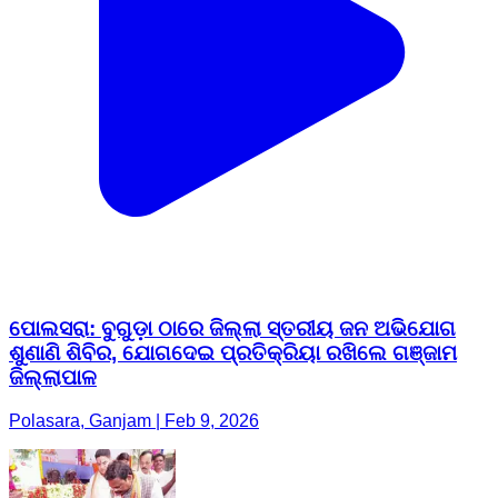
ପୋଲସରା: ବୁଗୁଡ଼ା ଠାରେ ଜିଲ୍ଲା ସ୍ତରୀୟ ଜନ ଅଭିଯୋଗ
ଶୁଣାଣି ଶିବିର, ଯୋଗଦେଇ ପ୍ରତିକ୍ରିୟା ରଖିଲେ ଗଞ୍ଜାମ
ଜିଲ୍ଲାପାଳ
Polasara, Ganjam | Feb 9, 2026