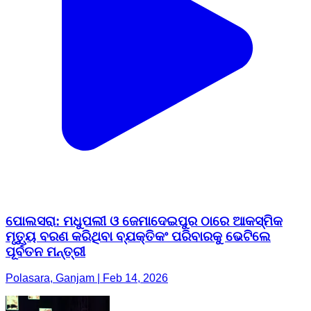
ପୋଲସରା: ମଧୁପଲୀ ଓ ଜେମାଦେଇପୁର ଠାରେ ଆକସ୍ମିକ
ମୃତ୍ୟୁ ବରଣ କରିଥିବା ବ୍ଯକ୍ତିକଂ ପରିବାରକୁ ଭେଟିଲେ
ପୂର୍ବତନ ମନ୍ତ୍ରୀ
Polasara, Ganjam | Feb 14, 2026