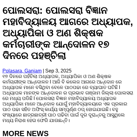
ପୋଲସରା: ପୋଲସରା ବିଜ୍ଞାନ
ମହାବିଦ୍ୟାଳୟ ଆଗରେ ଅଧ୍ୟାପକ,
ଅଧ୍ୟାପିକା ଓ ଅଣ ଶିକ୍ଷକ
କର୍ମଚାରୀଙ୍କ ଆନ୍ଦୋଳନ ୧୭
ଦିନରେ ପହଞ୍ଚିଲା
Polasara, Ganjam
|
Sep 3, 2025
୧୭ ଦିନରେ ପହଁଚିଲା ଅଧ୍ୟାପକ, ଅଧ୍ୟାପିକା ଓ ଅଣ ଶିକ୍ଷକ
କର୍ମଚାରୀଙ୍କ ଆନ୍ଦୋଳନ l ଆଜି ବି କଲେଜ ଆଗରେ ଆନ୍ଦୋନ ରେ
ଅଧ୍ୟାପକ ମାନେ ବସିଥିବା ବେଳେ ପାଠପଢା ରେ ବ୍ୟାଘାତ ଘଟିଛି l
ଅଧ୍ୟାପକ ମାନଙ୍କ ଆନ୍ଦୋଳନ ର ପ୍ରଭାବ ଗଞ୍ଜାମ ଜିଲ୍ଲା ପୋଲସରା
ରେ ମଧ୍ୟ ପଡିଛି l ପୋଲସରା ବିଜ୍ଞାନ ମହାବିଦ୍ୟାଳୟ ଅଧ୍ୟାପକ
ଅଧ୍ୟାପିକା ମାନେ ଆନ୍ଦୋଳ ଯୋଗୁଁ ମହାବିଦ୍ୟାଳୟରେ ଏକ ପ୍ରକାର
ପାଠ ପଢା ସହିତ ଅଫିସ୍ କାର୍ଯ୍ୟ ସମ୍ପୂର୍ଣ୍ଣ ଠପ୍ ହୋଇଯାଇଛି। ବହୁ
ସଂଖ୍ୟାରେ ଛାତ୍ରଛାତ୍ରୀ ପାଠ ପଢିବା ପାଇଁ ଦୂର ଦୂରାନ୍ତରୁ ଆସୁଥିଲେ
ମଧ୍ୟ ନିରାଶ ହେଇ ଫେରି ଯାଉଛନ୍ତି।
MORE NEWS