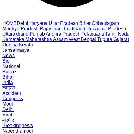
HOME
Delhi
Haryana
Uttar Pradesh
Bihar
Chhattisgarh
Madhya Pradesh
Rajasthan
Jharkhand
Himachal Pradesh
Uttarakhand
Punjab
Andhra Pradesh
Telangana
Tamil Nadu
Karnataka
Maharashtra
Assam
West Bengal
Tripura
Gujarat
Odisha
Kerala
Jansamasya
News
Bjp
National
Police
Bihar
India
कांग्रेस
Accident
Congress
Modi
Delhi
Viral
मारपीट
Breakingnews
Narendramodi