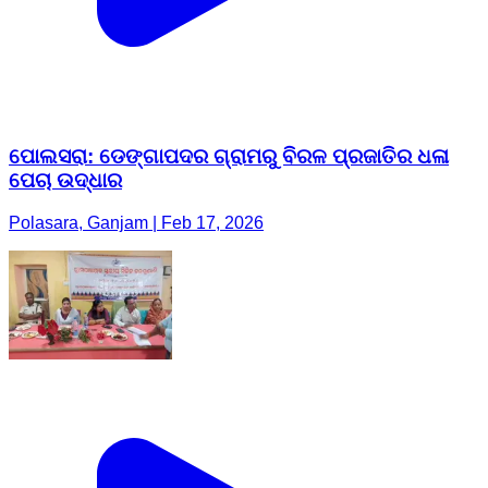
ପୋଲସରା: ଡେଙ୍ଗାପଦର ଗ୍ରାମରୁ ବିରଳ ପ୍ରଜାତିର ଧଳା
ପେଚା ଉଦ୍ଧାର
Polasara, Ganjam | Feb 17, 2026