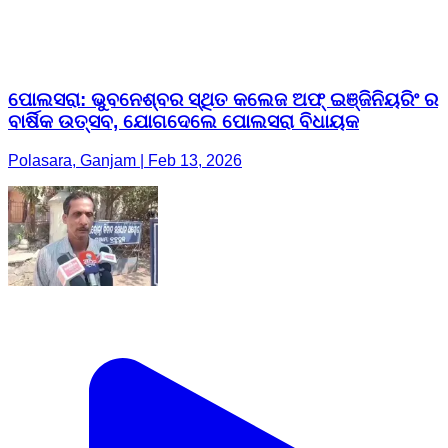
ପୋଲସରା: ଭୁବନେଶ୍ବର ସ୍ଥିତ କଲେଜ ଅଫ୍ ଇଞ୍ଜିନିୟରିଂ ର
ବାର୍ଷିକ ଉତ୍ସବ, ଯୋଗଦେଲେ ପୋଲସରା ବିଧାୟକ
Polasara, Ganjam | Feb 13, 2026