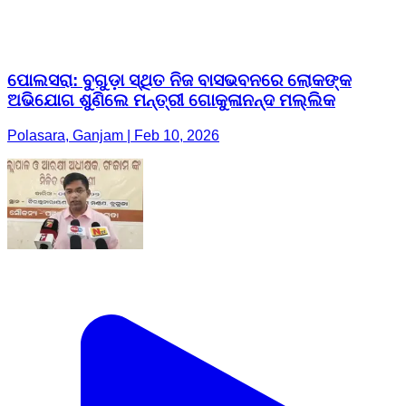
ପୋଲସରା: ବୁଗୁଡ଼ା ସ୍ଥିତ ନିଜ ବାସଭବନରେ ଲୋକଙ୍କ
ଅଭିଯୋଗ ଶୁଣିଲେ ମନ୍ତ୍ରୀ ଗୋକୁଳାନନ୍ଦ ମଲ୍ଲିକ
Polasara, Ganjam | Feb 10, 2026