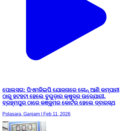
ପୋଲସରା: ପିଏମଜିଇପି ଯୋଜନାରେ ଲୋନ୍ ଆଣି କମ୍ପାନୀ
ଠାରୁ ହଟହଟା ହେଲେ ବୁଗୁଡ଼ାର କ୍ଷୁଦ୍ର ଉଦ୍ଯୋଗୀ,
ବ୍ରହ୍ମପୁର ଠାରେ କଞ୍ଜୁମର କୋର୍ଟର ହେଲେ ଦ୍ବାରସ୍ଥ
Polasara, Ganjam | Feb 11, 2026