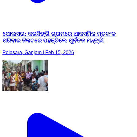
ପୋଲସରା: କରସିଙ୍ଗି ଗ୍ରାମରେ ଆକସ୍ମିକ ମୃତକଂକ
ପରିବାର ନିକଟରେ ପହଞ୍ଚିଲେ ପୂର୍ବତନ ମନ୍ତ୍ରୀ
Polasara, Ganjam | Feb 15, 2026