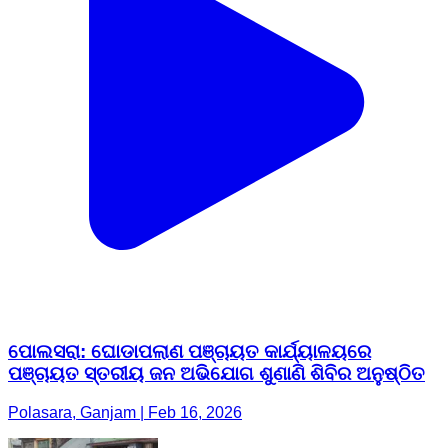
ପୋଲସରା: ଘୋଡାପଲାଣ ପଞ୍ଚାୟତ କାର୍ଯ୍ୟାଳୟରେ
ପଞ୍ଚାୟତ ସ୍ତରୀୟ ଜନ ଅଭିଯୋଗ ଶୁଣାଣି ଶିବିର ଅନୁଷ୍ଠିତ
Polasara, Ganjam | Feb 16, 2026