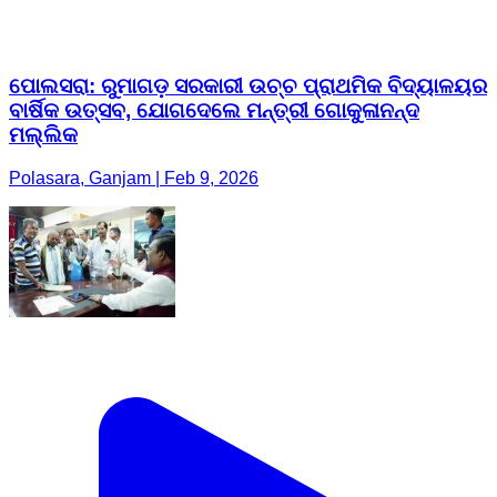
ପୋଲସରା: ରୁମାଗଡ଼ ସରକାରୀ ଉଚ୍ଚ ପ୍ରାଥମିକ ବିଦ୍ୟାଳୟର
ବାର୍ଷିକ ଉତ୍ସବ, ଯୋଗଦେଲେ ମନ୍ତ୍ରୀ ଗୋକୁଳାନନ୍ଦ
ମଲ୍ଲିକ
Polasara, Ganjam | Feb 9, 2026