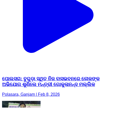
ପୋଲସରା: ବୁଗୁଡ଼ା ସ୍ଥିତ ନିଜ ବାସଭବନରେ ଲୋକଙ୍କ
ଅଭିଯୋଗ ଶୁଣିଲେ ମନ୍ତ୍ରୀ ଗୋକୁଳାନନ୍ଦ ମଲ୍ଲିକ
Polasara, Ganjam | Feb 8, 2026