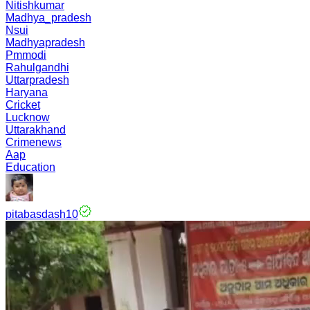
Nitishkumar
Madhya_pradesh
Nsui
Madhyapradesh
Pmmodi
Rahulgandhi
Uttarpradesh
Haryana
Cricket
Lucknow
Uttarakhand
Crimenews
Aap
Education
pitabasdash10