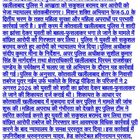
खलीलाबाद पुलिस ने अपहृता को सकुशल बरामद कर आरोपी को
भेजा न्यायालय संतकबीरनगर। मिशन शक्ति अभियान फेज-5.0 के
द्वितीय चरण के तहत महिला सुरक्षा और महिला अपराधों पर प्रभावी
कार्रवाई जारी है। इसी क्रम में कोतवाली खलीलाबाद पुलिस ने शादी
का झांसा देकर युवती को बहला-फुसलाकर भगा ले जाने के मामले में
वांछित आरोपी को गिरफ्तार कर लिया। पुलिस ने युवती को सकुशल
बरामद करते हुए आरोपी को न्यायालय भेज दिया।पुलिस अधीक्षक
संदीप कुमार मीना के निर्देशन, अपर पुलिस अधीक्षक सुशील कुमार
सिंह के मार्गदर्शन तथा क्षेत्राधिकारी खलीलाबाद प्रियम राजशेखर
पाण्डेय के पर्यवेक्षण में चलाए जा रहे अभियान के दौरान यह कार्रवाई
की गई।पुलिस के अनुसार, कोतवाली खलीलाबाद क्षेत्र के निवासी
तबरेज पुत्र नईम उर्फ भकोले के विरुद्ध पीड़िता के परिजनों ने 2
अगस्त 2026 को युवती को शादी का झांसा देकर बहला-फुसलाकर
ले जाने की शिकायत दर्ज कराई थी। शिकायत के आधार पर
कोतवाली खलीलाबाद में मुकदमा दर्ज कर पुलिस ने मामले की जांच
शुरू की।महिला अपराध की गंभीरता को देखते हुए पुलिस टीम ने
त्वरित कार्रवाई करते हुए युवती को सकुशल बरामद कर लिया तथा
वांछित आरोपी तबरेज को गिरफ्तार कर आवश्यक विधिक कार्रवाई पूरी
करने के बाद न्यायालय के समक्ष प्रस्तुत कर दिया।इस कार्रवाई में
उपनिरीक्षक ध्रुवनरायण यादव, हेड कांस्टेबल हरिनरायन प्रसाद,