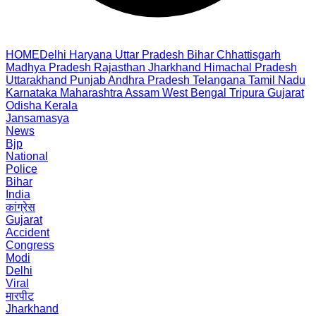
HOME
Delhi
Haryana
Uttar Pradesh
Bihar
Chhattisgarh
Madhya Pradesh
Rajasthan
Jharkhand
Himachal Pradesh
Uttarakhand
Punjab
Andhra Pradesh
Telangana
Tamil Nadu
Karnataka
Maharashtra
Assam
West Bengal
Tripura
Gujarat
Odisha
Kerala
Jansamasya
News
Bjp
National
Police
Bihar
India
कांग्रेस
Gujarat
Accident
Congress
Modi
Delhi
Viral
मारपीट
Jharkhand