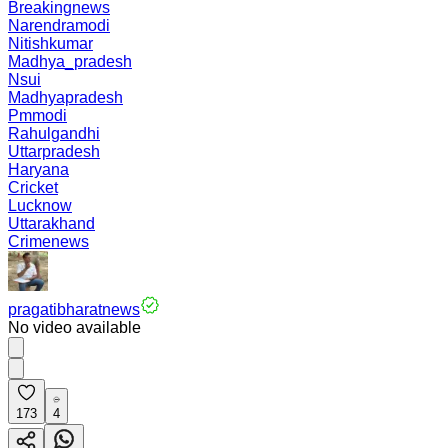
Breakingnews
Narendramodi
Nitishkumar
Madhya_pradesh
Nsui
Madhyapradesh
Pmmodi
Rahulgandhi
Uttarpradesh
Haryana
Cricket
Lucknow
Uttarakhand
Crimenews
pragatibharatnews
No video available
173
4