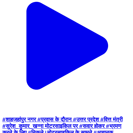
#शाहजहांपुर नगर #प्रवास के दौरान #उत्तर प्रदेश #वित्त मंत्री
#सुरेश_कुमार_खन्ना मोटरसाइकिल पर #सवार होकर #भ्रमण
करने के लिए #निकले।मोटरसाइकिल के सामने #अचानक