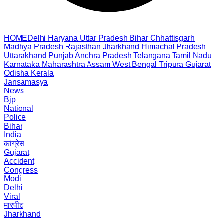
HOME
Delhi
Haryana
Uttar Pradesh
Bihar
Chhattisgarh
Madhya Pradesh
Rajasthan
Jharkhand
Himachal Pradesh
Uttarakhand
Punjab
Andhra Pradesh
Telangana
Tamil Nadu
Karnataka
Maharashtra
Assam
West Bengal
Tripura
Gujarat
Odisha
Kerala
Jansamasya
News
Bjp
National
Police
Bihar
India
कांग्रेस
Gujarat
Accident
Congress
Modi
Delhi
Viral
मारपीट
Jharkhand