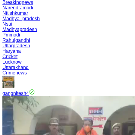
Breakingnews
Narendramodi
Nitishkumar
Madhya_pradesh
Nsui
Madhyapradesh
Pmmodi
Rahulgandhi
Uttarpradesh
Haryana
Cricket
Lucknow
Uttarakhand
Crimenews
gangnitesh4