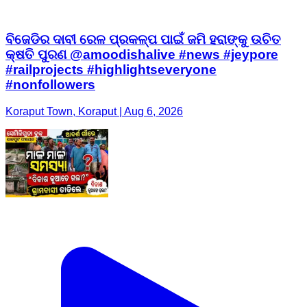
ବିଜେଡିର ଦାବୀ ରେଳ ପ୍ରକଳ୍ପ ପାଇଁ ଜମି ହରାଙ୍କୁ ଉଚିତ
କ୍ଷତି ପୁରଣ @amoodishalive #news #jeypore
#railprojects #highlightseveryone
#nonfollowers
Koraput Town, Koraput | Aug 6, 2026