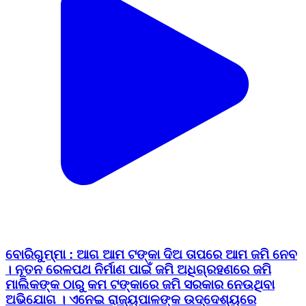
ବୋରିଗୁମ୍ମା : ଆଗ ଆମ ଟଙ୍କା ଦିଅ ତାପରେ ଆମ ଜମି ନେବ
। ନୂତନ ରେଳପଥ ନିର୍ମାଣ ପାଇଁ ଜମି ଅଧିଗ୍ରହଣରେ ଜମି
ମାଲିକଙ୍କ ଠାରୁ କମ ଟଙ୍କାରେ ଜମି ସରକାର ନେଉଥିବା
ଅଭିଯୋଗ । ଏନେଇ ରାଜ୍ୟପାଳଙ୍କ ଉଦ୍ଦେଶ୍ୟରେ