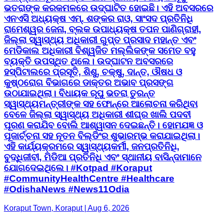
ଭତରାଙ୍କ କରକମଳରେ ଉଦ୍ଘାଟିତ ହୋଇଛି। ଏହି ଅବସରରେ
ଏନଏସି ଅଧ୍ୟକ୍ଷ ଏମ୍. ଶଙ୍କର ରାଓ, ସାଂସଦ ପ୍ରତିନିଧି
ରାମେଶ୍ୱର ଜେନା, ବ୍ଲକ ଉପାଧ୍ୟକ୍ଷ ତପନ ପାଣିଗ୍ରାହୀ,
ଜିଲ୍ଲା ସ୍ୱାସ୍ଥ୍ୟ ଅଧିକାରୀ ଗୁପ୍ତ ପ୍ରସାଦ ମହାନ୍ତ ଏବଂ
ମେଡିକାଲ ଅଧିକାରୀ ବିଶ୍ୱଜିତ ମଲ୍ଲିକଙ୍କ ସମେତ ବହୁ
ବ୍ୟକ୍ତି ଉପସ୍ଥିତ ଥିଲେ। ଉଦ୍ଘାଟନ ଅବସରରେ
ହସ୍ପିଟାଲରେ ପ୍ରସୂତି, ଶିଶୁ, ଚକ୍ଷୁ, ଦାନ୍ତ, ଔଷଧ ଓ
କୁଷ୍ଠରୋଗ ବିଭାଗରେ ଡାକ୍ତର ଅଭାବ ପ୍ରସଙ୍ଗ
ଉଠାଯାଇଥିଲା। ବିଧାୟକ ରୂପୁ ଭତରା ତୁରନ୍ତ
ସ୍ୱାସ୍ଥ୍ୟମନ୍ତ୍ରୀଙ୍କ ସହ ଫୋନ୍‌ରେ ଆଲୋଚନା କରିଥିବା
ବେଳେ ଜିଲ୍ଲା ସ୍ୱାସ୍ଥ୍ୟ ଅଧିକାରୀ ଶୀଘ୍ର ଖାଲି ପଦବୀ
ପୂରଣ କରାଯିବ ବୋଲି ଆଶ୍ୱାସନ ଦେଇଛନ୍ତି। ହୋମଯଜ୍ଞ ଓ
ପୂଜାର୍ଚ୍ଚନା ସହ ନୂତନ ବିଲ୍ଡିଂର ଶୁଭାରମ୍ଭ କରାଯାଇଥିଲା।
ଏହି କାର୍ଯ୍ୟକ୍ରମରେ ସ୍ୱାସ୍ଥ୍ୟକର୍ମୀ, ଜନପ୍ରତିନିଧି,
ବୁଦ୍ଧିଜୀବୀ, ମିଡିଆ ପ୍ରତିନିଧି ଏବଂ ସ୍ଥାନୀୟ ବାସିନ୍ଦାମାନେ
ଯୋଗଦେଇଥିଲେ। #Kotpad #Koraput
#CommunityHealthCentre #Healthcare
#OdishaNews #News11Odia
Koraput Town, Koraput | Aug 6, 2026