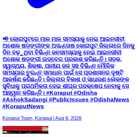
📢 କୋରାପୁଟରେ ମାଳ ମାଳ ସମସ୍ୟାକୁ ନେଇ ଆଇନଜୀବୀ
ଅଶୋକ ଷଡ଼ଙ୍ଗୀଙ୍କ ଅସନ୍ତୋଷ କୋରାପୁଟ ଜିଲ୍ଲାରେ ଦିନକୁ
ଦିନ ବଢ଼ୁଥିବା ବିଭିନ୍ନ ଜନସମସ୍ୟାକୁ ନେଇ ଆଇନଜୀବୀ
ଅଶୋକ ଷଡ଼ଙ୍ଗୀ ଉଦ୍ବେଗ ପ୍ରକାଶ କରିଛନ୍ତି। ସଡ଼କ,
ସ୍ୱାସ୍ଥ୍ୟ, ଶିକ୍ଷା, ପାନୀୟ ଜଳ ସହ ବିଭିନ୍ନ ମୌଳିକ
ସମସ୍ୟାର ତୁରନ୍ତ ସମାଧାନ ପାଇଁ ସେ ପ୍ରଶାସନର ଦୃଷ୍ଟି
ଆକର୍ଷଣ କରିଛନ୍ତି। ଜିଲ୍ଲାର ବିକାଶ ଓ ସାଧାରଣ ଲୋକଙ୍କ
ସୁବିଧାକୁ ପ୍ରାଥମିକତା ଦେଇ ଶୀଘ୍ର ପଦକ୍ଷେପ ନେବାକୁ ସେ
ଆହ୍ୱାନ କରିଛନ୍ତି। #Koraput #Odisha
#AshokSadangi #PublicIssues #OdishaNews
#KoraputNews
Koraput Town, Koraput | Aug 6, 2026