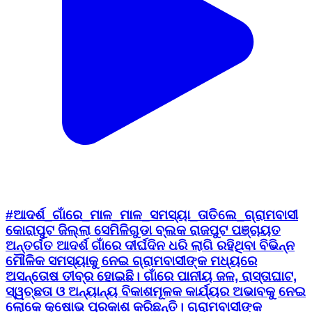
#ଆଦର୍ଶ_ଗାଁରେ_ମାଳ_ମାଳ_ସମସ୍ୟା_ତାତିଲେ_ଗ୍ରାମବାସୀ
କୋରାପୁଟ ଜିଲ୍ଲା ସେମିଳିଗୁଡା ବ୍ଲକ ରାଜପୁଟ ପଞ୍ଚାୟତ
ଅନ୍ତର୍ଗତ ଆଦର୍ଶ ଗାଁରେ ଦୀର୍ଘଦିନ ଧରି ଲାଗି ରହିଥିବା ବିଭିନ୍ନ
ମୌଳିକ ସମସ୍ୟାକୁ ନେଇ ଗ୍ରାମବାସୀଙ୍କ ମଧ୍ୟରେ
ଅସନ୍ତୋଷ ତୀବ୍ର ହୋଇଛି। ଗାଁରେ ପାନୀୟ ଜଳ, ରାସ୍ତାଘାଟ,
ସ୍ୱଚ୍ଛତା ଓ ଅନ୍ୟାନ୍ୟ ବିକାଶମୂଳକ କାର୍ଯ୍ୟର ଅଭାବକୁ ନେଇ
ଲୋକେ କ୍ଷୋଭ ପ୍ରକାଶ କରିଛନ୍ତି। ଗ୍ରାମବାସୀଙ୍କ