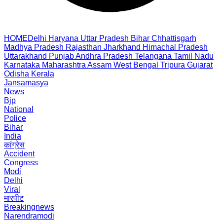
HOME
Delhi
Haryana
Uttar Pradesh
Bihar
Chhattisgarh
Madhya Pradesh
Rajasthan
Jharkhand
Himachal Pradesh
Uttarakhand
Punjab
Andhra Pradesh
Telangana
Tamil Nadu
Karnataka
Maharashtra
Assam
West Bengal
Tripura
Gujarat
Odisha
Kerala
Jansamasya
News
Bjp
National
Police
Bihar
India
कांग्रेस
Accident
Congress
Modi
Delhi
Viral
मारपीट
Breakingnews
Narendramodi