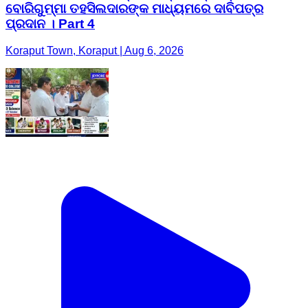
ବୋରିଗୁମ୍ମା ତହସିଲଦାରଙ୍କ ମାଧ୍ୟମରେ ଦାବିପତ୍ର
ପ୍ରଦାନ । Part 4
Koraput Town, Koraput | Aug 6, 2026