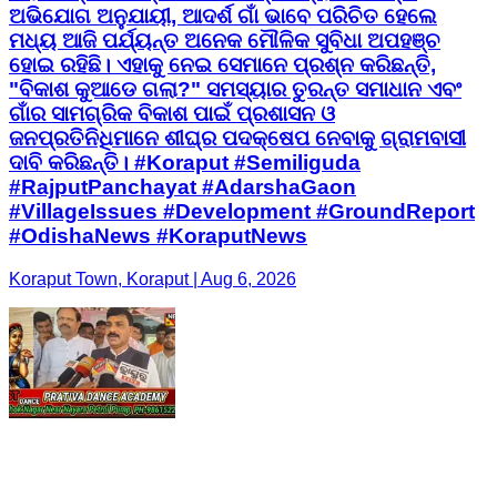
ଅଭିଯୋଗ ଅନୁଯାୟୀ, ଆଦର୍ଶ ଗାଁ ଭାବେ ପରିଚିତ ହେଲେ
ମଧ୍ୟ ଆଜି ପର୍ଯ୍ୟନ୍ତ ଅନେକ ମୌଳିକ ସୁବିଧା ଅପହଞ୍ଚ
ହୋଇ ରହିଛି। ଏହାକୁ ନେଇ ସେମାନେ ପ୍ରଶ୍ନ କରିଛନ୍ତି,
"ବିକାଶ କୁଆଡେ ଗଲା?" ସମସ୍ୟାର ତୁରନ୍ତ ସମାଧାନ ଏବଂ
ଗାଁର ସାମଗ୍ରିକ ବିକାଶ ପାଇଁ ପ୍ରଶାସନ ଓ
ଜନପ୍ରତିନିଧିମାନେ ଶୀଘ୍ର ପଦକ୍ଷେପ ନେବାକୁ ଗ୍ରାମବାସୀ
ଦାବି କରିଛନ୍ତି। #Koraput #Semiliguda
#RajputPanchayat #AdarshaGaon
#VillageIssues #Development #GroundReport
#OdishaNews #KoraputNews
Koraput Town, Koraput | Aug 6, 2026