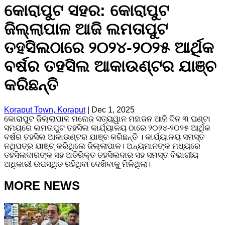
କୋରାପୁଟ ସହର: କୋରାପୁଟ
ଜିଲ୍ଲାପାଳ ଆଜି ଲମତାପୁଟ
ତହସିଲଠାରେ ୨୦୨୪-୨୦୨୫ ଆର୍ଥିକ
ବର୍ଷର ତହସିଲ ଆକାଉଣ୍ଟର ଯାଞ୍ଚ
କରିଛନ୍ତି
Koraput Town, Koraput
|
Dec 1, 2025
କୋରାପୁଟ ଜିଲ୍ଲାପାଳ ମନୋଜ ସତ୍ୟୱାନ ମହାଜନ ଆଜି ଦିନ ୩ ଘଣ୍ଟା
ସମୟରେ ଲମତାପୁଟ ତହସିଲ କାର୍ଯ୍ୟାଳୟ ଠାରେ ୨୦୨୪-୨୦୨୫ ଆର୍ଥିକ
ବର୍ଷର ତହସିଲ ଆକାଉଣ୍ଟର ଯାଞ୍ଚ କରିଛନ୍ତି । କାର୍ଯ୍ୟାଳୟ ସମସ୍ତ
ନଥିପତ୍ର ଯାଞ୍ଚ୍ କରିଥିଲେ ଜିଲ୍ଲାପାଳ। ଅନ୍ୟମାନଙ୍କ ମଧ୍ୟରେ
ତହସିଲଦାରଙ୍କ ସହ ଅତିରିକ୍ତ ତହସିଲଦାର ସହ ସମସ୍ତ ବିଭାଗୀୟ
ଅଧିକାରୀ ଉପସ୍ଥିତ ରହିଥିବା ଦେଖିବାକୁ ମିଳିଥିଲା।
MORE NEWS