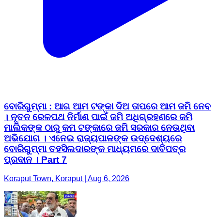
ବୋରିଗୁମ୍ମା : ଆଗ ଆମ ଟଙ୍କା ଦିଅ ତାପରେ ଆମ ଜମି ନେବ
। ନୂତନ ରେଳପଥ ନିର୍ମାଣ ପାଇଁ ଜମି ଅଧିଗ୍ରହଣରେ ଜମି
ମାଲିକଙ୍କ ଠାରୁ କମ ଟଙ୍କାରେ ଜମି ସରକାର ନେଉଥିବା
ଅଭିଯୋଗ । ଏନେଇ ରାଜ୍ୟପାଳଙ୍କ ଉଦ୍ଦେଶ୍ୟରେ
ବୋରିଗୁମ୍ମା ତହସିଲଦାରଙ୍କ ମାଧ୍ୟମରେ ଦାବିପତ୍ର
ପ୍ରଦାନ । Part 7
Koraput Town, Koraput | Aug 6, 2026