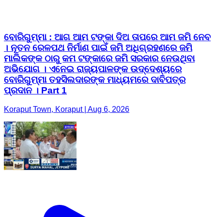
ବୋରିଗୁମ୍ମା : ଆଗ ଆମ ଟଙ୍କା ଦିଅ ତାପରେ ଆମ ଜମି ନେବ
। ନୂତନ ରେଳପଥ ନିର୍ମାଣ ପାଇଁ ଜମି ଅଧିଗ୍ରହଣରେ ଜମି
ମାଲିକଙ୍କ ଠାରୁ କମ ଟଙ୍କାରେ ଜମି ସରକାର ନେଉଥିବା
ଅଭିଯୋଗ । ଏନେଇ ରାଜ୍ୟପାଳଙ୍କ ଉଦ୍ଦେଶ୍ୟରେ
ବୋରିଗୁମ୍ମା ତହସିଲଦାରଙ୍କ ମାଧ୍ୟମରେ ଦାବିପତ୍ର
ପ୍ରଦାନ । Part 1
Koraput Town, Koraput | Aug 6, 2026