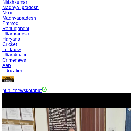
Nitishkumar
Madhya_pradesh
Nsui
Madhyapradesh
Pmmodi
Rahulgandhi
Uttarpradesh
Haryana
Cricket
Lucknow
Uttarakhand
Crimenews
Aap
Education
publicnewskoraput