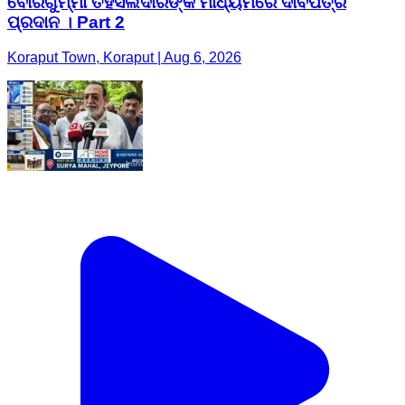
ବୋରିଗୁମ୍ମା ତହସିଲଦାରଙ୍କ ମାଧ୍ୟମରେ ଦାବିପତ୍ର
ପ୍ରଦାନ । Part 2
Koraput Town, Koraput | Aug 6, 2026