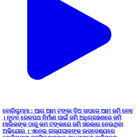
ବୋରିଗୁମ୍ମା : ଆଗ ଆମ ଟଙ୍କା ଦିଅ ତାପରେ ଆମ ଜମି ନେବ
। ନୂତନ ରେଳପଥ ନିର୍ମାଣ ପାଇଁ ଜମି ଅଧିଗ୍ରହଣରେ ଜମି
ମାଲିକଙ୍କ ଠାରୁ କମ ଟଙ୍କାରେ ଜମି ସରକାର ନେଉଥିବା
ଅଭିଯୋଗ । ଏନେଇ ରାଜ୍ୟପାଳଙ୍କ ଉଦ୍ଦେଶ୍ୟରେ