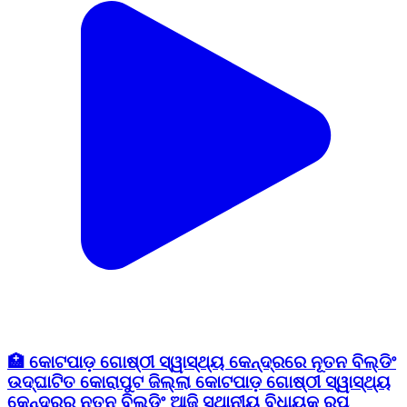
🏥 କୋଟପାଡ଼ ଗୋଷ୍ଠୀ ସ୍ୱାସ୍ଥ୍ୟ କେନ୍ଦ୍ରରେ ନୂତନ ବିଲ୍ଡିଂ
ଉଦ୍ଘାଟିତ କୋରାପୁଟ ଜିଲ୍ଲା କୋଟପାଡ଼ ଗୋଷ୍ଠୀ ସ୍ୱାସ୍ଥ୍ୟ
କେନ୍ଦ୍ରର ନୂତନ ବିଲ୍ଡିଂ ଆଜି ସ୍ଥାନୀୟ ବିଧାୟକ ରୂପୁ