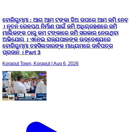
ବୋରିଗୁମ୍ମା : ଆଗ ଆମ ଟଙ୍କା ଦିଅ ତାପରେ ଆମ ଜମି ନେବ
। ନୂତନ ରେଳପଥ ନିର୍ମାଣ ପାଇଁ ଜମି ଅଧିଗ୍ରହଣରେ ଜମି
ମାଲିକଙ୍କ ଠାରୁ କମ ଟଙ୍କାରେ ଜମି ସରକାର ନେଉଥିବା
ଅଭିଯୋଗ । ଏନେଇ ରାଜ୍ୟପାଳଙ୍କ ଉଦ୍ଦେଶ୍ୟରେ
ବୋରିଗୁମ୍ମା ତହସିଲଦାରଙ୍କ ମାଧ୍ୟମରେ ଦାବିପତ୍ର
ପ୍ରଦାନ । Part 3
Koraput Town, Koraput | Aug 6, 2026