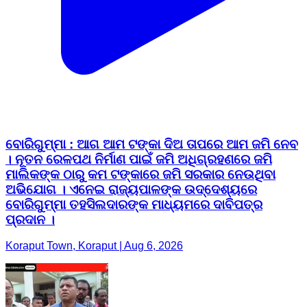
ବୋରିଗୁମ୍ମା : ଆଗ ଆମ ଟଙ୍କା ଦିଅ ତାପରେ ଆମ ଜମି ନେବ
। ନୂତନ ରେଳପଥ ନିର୍ମାଣ ପାଇଁ ଜମି ଅଧିଗ୍ରହଣରେ ଜମି
ମାଲିକଙ୍କ ଠାରୁ କମ ଟଙ୍କାରେ ଜମି ସରକାର ନେଉଥିବା
ଅଭିଯୋଗ । ଏନେଇ ରାଜ୍ୟପାଳଙ୍କ ଉଦ୍ଦେଶ୍ୟରେ
ବୋରିଗୁମ୍ମା ତହସିଲଦାରଙ୍କ ମାଧ୍ୟମରେ ଦାବିପତ୍ର
ପ୍ରଦାନ ।
Koraput Town, Koraput | Aug 6, 2026