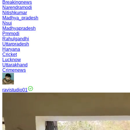
Breakingnews
Narendramodi
Nitishkumar
Madhya_pradesh
Nsui
Madhyapradesh
Pmmodi
Rahulgandhi
Uttarpradesh
Haryana
Cricket
Lucknow
Uttarakhand
Crimenews
ravistudio01