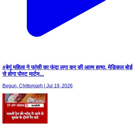
#बेगूं महिला ने फांसी का फंदा लगा कर की आत्म हत्या, मेडिकल बोर्ड
से होगा पोस्ट मार्टम...
Begun, Chittorgarh | Jul 19, 2026