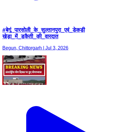
#बेगूं_पारसोली_के_सुल्तानपुरा_एवं_डेकड़ी
खेड़ा_में_डकैती_की_वारदात
Begun, Chittorgarh | Jul 3, 2026