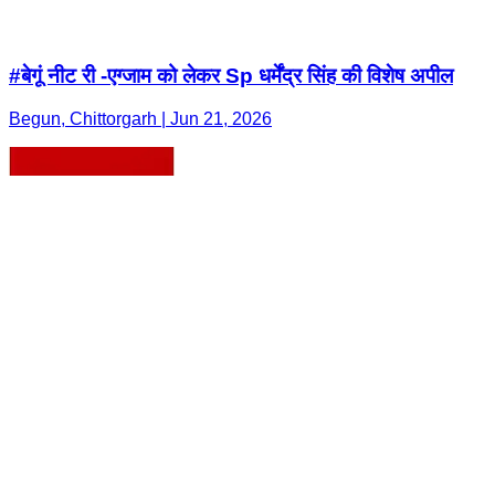
#बेगूं नीट री -एग्जाम को लेकर Sp धर्मेंद्र सिंह की विशेष अपील
Begun, Chittorgarh | Jun 21, 2026