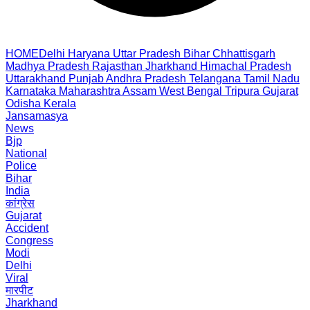
HOME
Delhi
Haryana
Uttar Pradesh
Bihar
Chhattisgarh
Madhya Pradesh
Rajasthan
Jharkhand
Himachal Pradesh
Uttarakhand
Punjab
Andhra Pradesh
Telangana
Tamil Nadu
Karnataka
Maharashtra
Assam
West Bengal
Tripura
Gujarat
Odisha
Kerala
Jansamasya
News
Bjp
National
Police
Bihar
India
कांग्रेस
Gujarat
Accident
Congress
Modi
Delhi
Viral
मारपीट
Jharkhand