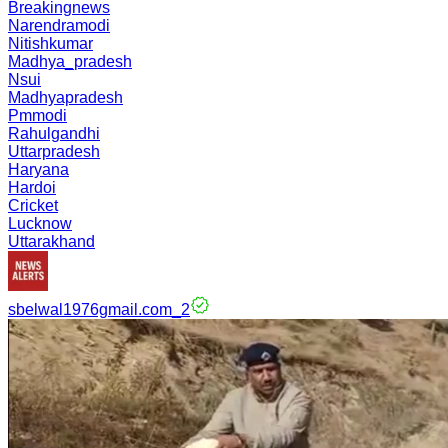
Breakingnews
Narendramodi
Nitishkumar
Madhya_pradesh
Nsui
Madhyapradesh
Pmmodi
Rahulgandhi
Uttarpradesh
Haryana
Hardoi
Cricket
Lucknow
Uttarakhand
sbelwal1976gmail.com_2