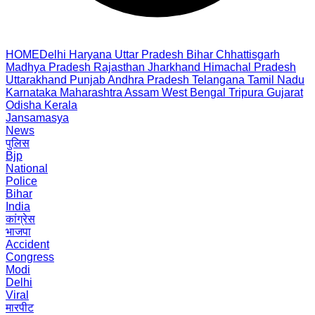
HOME
Delhi
Haryana
Uttar Pradesh
Bihar
Chhattisgarh
Madhya Pradesh
Rajasthan
Jharkhand
Himachal Pradesh
Uttarakhand
Punjab
Andhra Pradesh
Telangana
Tamil Nadu
Karnataka
Maharashtra
Assam
West Bengal
Tripura
Gujarat
Odisha
Kerala
Jansamasya
News
पुलिस
Bjp
National
Police
Bihar
India
कांग्रेस
भाजपा
Accident
Congress
Modi
Delhi
Viral
मारपीट