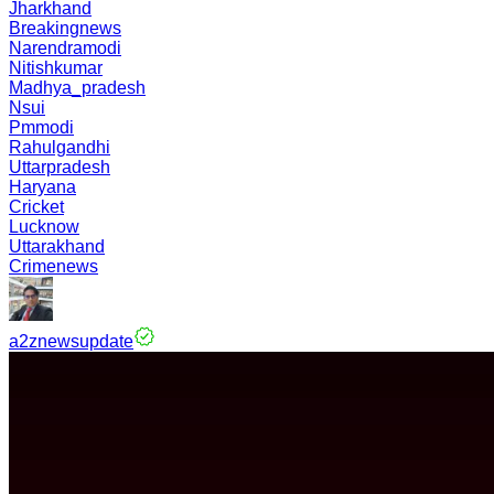
Jharkhand
Breakingnews
Narendramodi
Nitishkumar
Madhya_pradesh
Nsui
Pmmodi
Rahulgandhi
Uttarpradesh
Haryana
Cricket
Lucknow
Uttarakhand
Crimenews
a2znewsupdate