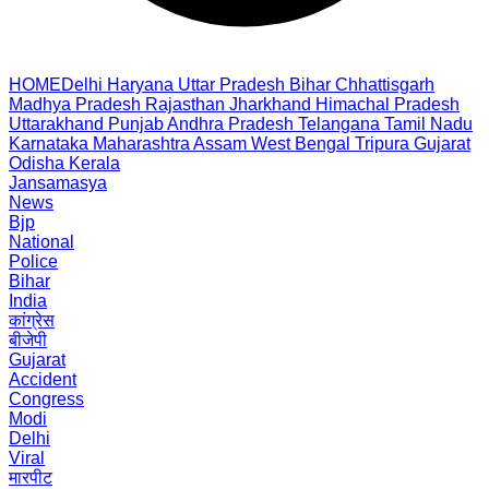
HOME
Delhi
Haryana
Uttar Pradesh
Bihar
Chhattisgarh
Madhya Pradesh
Rajasthan
Jharkhand
Himachal Pradesh
Uttarakhand
Punjab
Andhra Pradesh
Telangana
Tamil Nadu
Karnataka
Maharashtra
Assam
West Bengal
Tripura
Gujarat
Odisha
Kerala
Jansamasya
News
Bjp
National
Police
Bihar
India
कांग्रेस
बीजेपी
Gujarat
Accident
Congress
Modi
Delhi
Viral
मारपीट