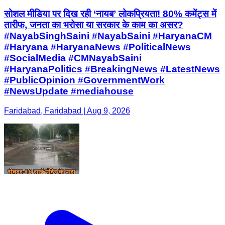
सोशल मीडिया पर दिख रही ‘नायब’ लोकप्रियता! 80% कमेंट्स में
तारीफ, जनता का भरोसा या सरकार के काम का असर?
#NayabSinghSaini #NayabSaini #HaryanaCM
#Haryana #HaryanaNews #PoliticalNews
#SocialMedia #CMNayabSaini
#HaryanaPolitics #BreakingNews #LatestNews
#PublicOpinion #GovernmentWork
#NewsUpdate #mediahouse
Faridabad, Faridabad | Aug 9, 2026