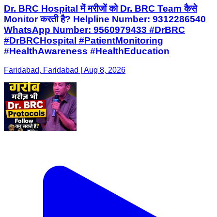
Dr. BRC Hospital में मरीजों को Dr. BRC Team कैसे
Monitor करती है? Helpline Number: 9312286540
WhatsApp Number: 9560979433 #DrBRC
#DrBRCHospital #PatientMonitoring
#HealthAwareness #HealthEducation
Faridabad, Faridabad | Aug 8, 2026