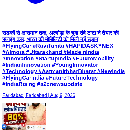
सड़कों से आसमान तक, अल्मोड़ा के युवा रवि टम्टा ने तैयार की
फ्लाइंग कार, भारत की मोबिलिटी को मिली नई उड़ान
#FlyingCar #RaviTamta #HAPIDASKYNEX
#Almora #Uttarakhand #MadeInIndia
#Innovation #StartupIndia #FutureMobility
#IndianInnovation #YoungInnovator
#Technology #AatmanirbharBharat #NewIndia
#FlyingCarIndia #FutureTechnology
#IndiaRising #a2znewsupdate
Faridabad, Faridabad | Aug 9, 2026