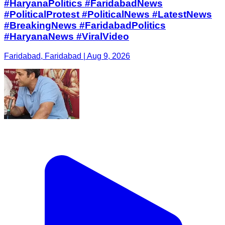
#HaryanaPolitics #FaridabadNews
#PoliticalProtest #PoliticalNews #LatestNews
#BreakingNews #FaridabadPolitics
#HaryanaNews #ViralVideo
Faridabad, Faridabad | Aug 9, 2026