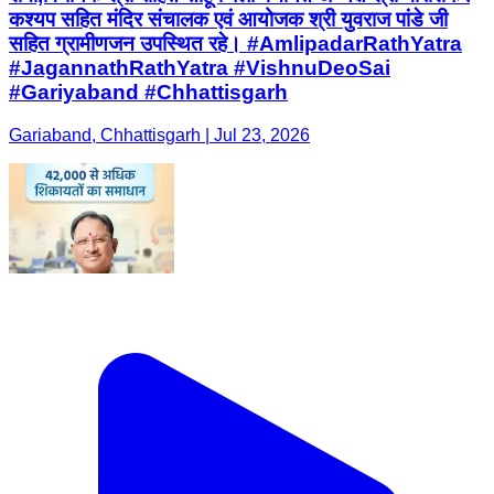
कश्यप सहित मंदिर संचालक एवं आयोजक श्री युवराज पांडे जी
सहित ग्रामीणजन उपस्थित रहे। #AmlipadarRathYatra
#JagannathRathYatra #VishnuDeoSai
#Gariyaband #Chhattisgarh
Gariaband, Chhattisgarh | Jul 23, 2026