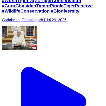
#WorldTigerDay #TigerConservation
#GuruGhasidasTamorPinglaTigerReserve
#WildlifeConservation #Biodiversity
Gariaband, Chhattisgarh | Jul 29, 2026