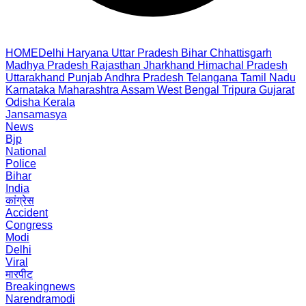
HOME
Delhi
Haryana
Uttar Pradesh
Bihar
Chhattisgarh
Madhya Pradesh
Rajasthan
Jharkhand
Himachal Pradesh
Uttarakhand
Punjab
Andhra Pradesh
Telangana
Tamil Nadu
Karnataka
Maharashtra
Assam
West Bengal
Tripura
Gujarat
Odisha
Kerala
Jansamasya
News
Bjp
National
Police
Bihar
India
कांग्रेस
Accident
Congress
Modi
Delhi
Viral
मारपीट
Breakingnews
Narendramodi