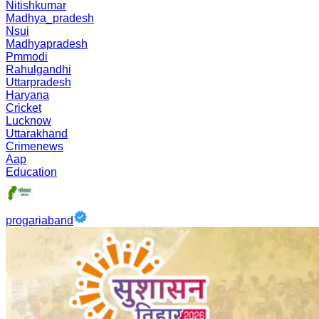
Nitishkumar
Madhya_pradesh
Nsui
Madhyapradesh
Pmmodi
Rahulgandhi
Uttarpradesh
Haryana
Cricket
Lucknow
Uttarakhand
Crimenews
Aap
Education
progariaband