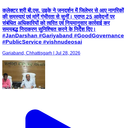
कलेक्टर श्री बी.एस. उइके ने जनदर्शन में जिलेभर से आए नागरिकों
की समस्याएं एवं मांगें गंभीरता से सुनीं। प्राप्त 25 आवेदनों पर
संबंधित अधिकारियों को त्वरित एवं नियमानुसार कार्रवाई कर
समयबद्ध निराकरण सुनिश्चित करने के निर्देश दिए।
#JanDarshan #Gariyaband #GoodGovernance
#PublicService #vishnudeosai
Gariaband, Chhattisgarh | Jul 28, 2026