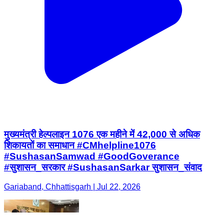
मुख्यमंत्री हेल्पलाइन 1076 एक महीने में 42,000 से अधिक
शिकायतों का समाधान #CMhelpline1076
#SushasanSamwad #GoodGoverance
#सुशासन_सरकार #SushasanSarkar सुशासन_संवाद
Gariaband, Chhattisgarh | Jul 22, 2026