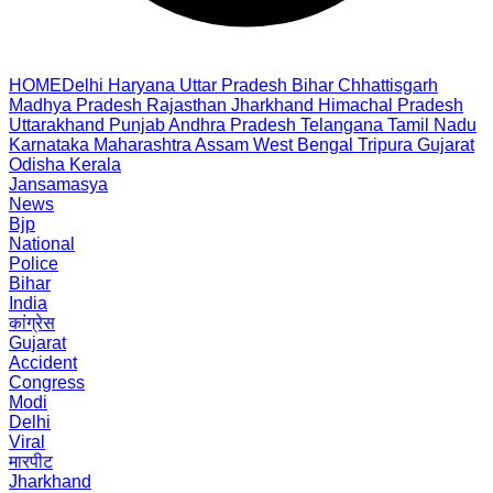
HOME
Delhi
Haryana
Uttar Pradesh
Bihar
Chhattisgarh
Madhya Pradesh
Rajasthan
Jharkhand
Himachal Pradesh
Uttarakhand
Punjab
Andhra Pradesh
Telangana
Tamil Nadu
Karnataka
Maharashtra
Assam
West Bengal
Tripura
Gujarat
Odisha
Kerala
Jansamasya
News
Bjp
National
Police
Bihar
India
कांग्रेस
Gujarat
Accident
Congress
Modi
Delhi
Viral
मारपीट
Jharkhand