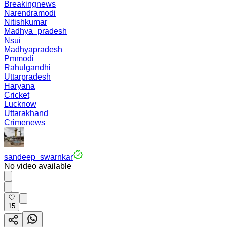
Breakingnews
Narendramodi
Nitishkumar
Madhya_pradesh
Nsui
Madhyapradesh
Pmmodi
Rahulgandhi
Uttarpradesh
Haryana
Cricket
Lucknow
Uttarakhand
Crimenews
sandeep_swarnkar
No video available
15