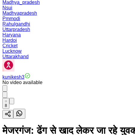
Madhya_pradesh
Nsui
Madhyapradesh
Pmmodi
Rahulgandhi
Uttarpradesh
Haryana
Hardoi
Cricket
Lucknow
Uttarakhand
kunikesh3
No video available
8
मेजरगंज: ढेंग से खाद लेकर जा रहे यु