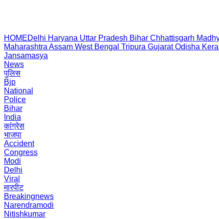
HOME
Delhi
Haryana
Uttar Pradesh
Bihar
Chhattisgarh
Madhy
Maharashtra
Assam
West Bengal
Tripura
Gujarat
Odisha
Kera
Jansamasya
News
पुलिस
Bjp
National
Police
Bihar
India
कांग्रेस
भाजपा
Accident
Congress
Modi
Delhi
Viral
मारपीट
Breakingnews
Narendramodi
Nitishkumar