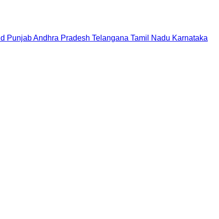
nd
Punjab
Andhra Pradesh
Telangana
Tamil Nadu
Karnataka