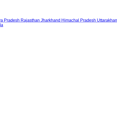
a Pradesh
Rajasthan
Jharkhand
Himachal Pradesh
Uttarakha
la