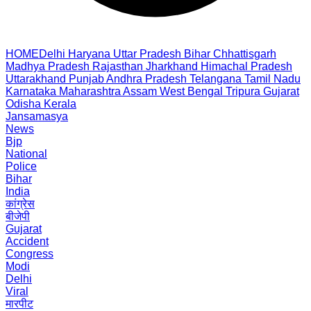
HOME
Delhi
Haryana
Uttar Pradesh
Bihar
Chhattisgarh
Madhya Pradesh
Rajasthan
Jharkhand
Himachal Pradesh
Uttarakhand
Punjab
Andhra Pradesh
Telangana
Tamil Nadu
Karnataka
Maharashtra
Assam
West Bengal
Tripura
Gujarat
Odisha
Kerala
Jansamasya
News
Bjp
National
Police
Bihar
India
कांग्रेस
बीजेपी
Gujarat
Accident
Congress
Modi
Delhi
Viral
मारपीट