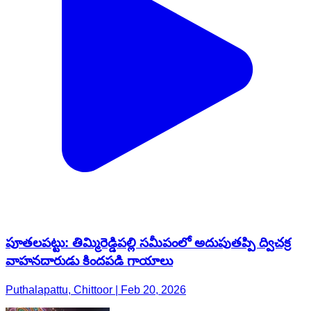
పూతలపట్టు: తిమ్మిరెడ్డిపల్లి సమీపంలో అదుపుతప్పి ద్విచక్ర
వాహనదారుడు కిందపడి గాయాలు
Puthalapattu, Chittoor | Feb 20, 2026