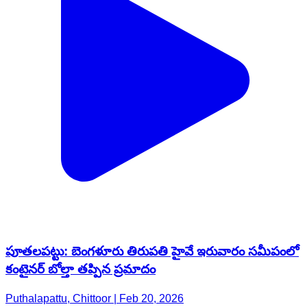
పూతలపట్టు: బెంగళూరు తిరుపతి హైవే ఇరువారం సమీపంలో
కంటైనర్ బోల్తా తప్పిన ప్రమాదం
Puthalapattu, Chittoor | Feb 20, 2026