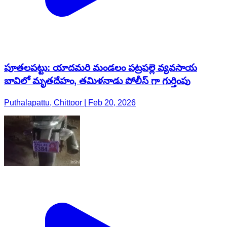
పూతలపట్టు: యాదమరి మండలం పట్రపల్లె వ్యవసాయ
బావిలో మృతదేహం, తమిళనాడు పోలీస్ గా గుర్తింపు
Puthalapattu, Chittoor | Feb 20, 2026