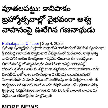
పూతలపట్టు: కానిపాకం
బ్రహ్మోత్సవాల్లో వైభవంగా అశ్వ
వాహనంపై ఊరేగిన గణనాథుడు
Puthalapattu, Chittoor
|
Sep 4, 2025
ప్రముఖ పుణ్యక్షేత్రం చిత్తూరు జిల్లాలోని కాణిపాకంలో వెలిసిన స్వయంభు
శ్రీ వరసిద్ధి వినాయక స్వామివారి దేవస్థానంలో గురువారం రాత్రి అశ్వ
వాహననికి బలిజ కులస్తులుగా వ్యవహరించారు ఈ సందర్భంగా
తిరువనంపల్లి బొమ్మసముద్రం చింతమాకులపల్లి కారకంపల్లి
గోనుగుంట్లపల్లి బలిజ వంశస్థులుగా వ్యవహరించారు కాణిపాకం లోని
మానవీదులలో అశ్వ వాహనంపై ఆది దేవుడు అయినటువంటి
వినాయకుడు నీ మాడ్ వీధులలో ఊరేగింపు గారు నిర్వహించారు ఈ
కార్యక్రమంలో ఆలయ ఈవో పెంచల కిషోర్ ఏఈఓ రవీంద్రబాబు ఎస్సీ
కృష్ణారెడ్డి పర్యవేశకులు బాగుంటది పని టెంపుల్ బాలాజీ నాయుడు
చిట్టిబాబు తదితల్లికలు పాల్గొన్నారు
MORE NEWS