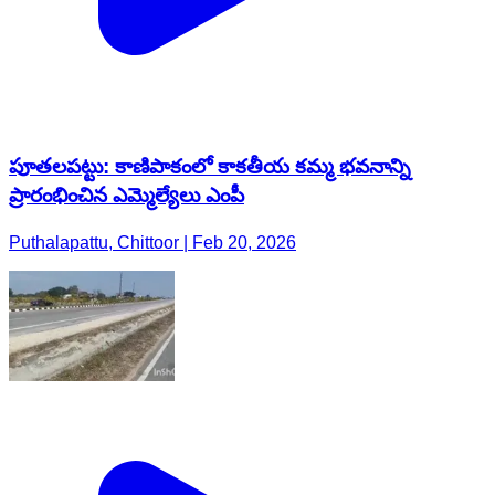
పూతలపట్టు: కాణిపాకంలో కాకతీయ కమ్మ భవనాన్ని
ప్రారంభించిన ఎమ్మెల్యేలు ఎంపీ
Puthalapattu, Chittoor | Feb 20, 2026