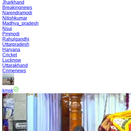
Jharkhand
Breakingnews
Narendramodi
Nitishkumar
Madhya_pradesh
Nsui
Pmmodi
Rahulgandhi
Uttarpradesh
Haryana
Cricket
Lucknow
Uttarakhand
Crimenews
kmsk