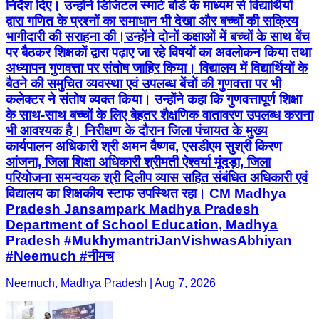
निर्देश दिए। उन्होंने डिजिटल स्मार्ट बोर्ड के माध्यम से विद्यार्थियों
द्वारा गणित के प्रश्नों का समाधान भी देखा और बच्चों की सक्रिय
भागीदारी की सराहना की।उन्होंने दोनों कक्षाओं में बच्चों के साथ बेंच
पर बैठकर शिक्षकों द्वारा पढ़ाए जा रहे विषयों का अवलोकन किया तथा
अध्यापन गुणवत्ता पर संतोष जाहिर किया। विद्यालय में विद्यार्थियों के
बैठने की समुचित व्यवस्था एवं उपलब्ध बेंचों की गुणवत्ता पर भी
कलेक्टर ने संतोष व्यक्त किया। उन्होंने कहा कि गुणवत्तापूर्ण शिक्षा
के साथ-साथ बच्चों के लिए बेहतर शैक्षणिक वातावरण उपलब्ध कराना
भी आवश्यक है। निरीक्षण के दौरान जिला पंचायत के मुख्य
कार्यपालन अधिकारी श्री अमन वैष्णव, एसडीएम सुश्री किरण
आंजना, जिला शिक्षा अधिकारी श्रीमती ऐश्वर्या मूंदड़ा, जिला
परियोजना समन्वयक श्री दिलीप व्यास सहित संबंधित अधिकारी एवं
विद्यालय का शिक्षकीय स्टाफ उपस्थित रहा। CM Madhya
Pradesh Jansampark Madhya Pradesh
Department of School Education, Madhya
Pradesh #MukhymantriJanVishwasAbhiyan
#Neemuch #नीमच
Neemuch, Madhya Pradesh | Aug 7, 2026