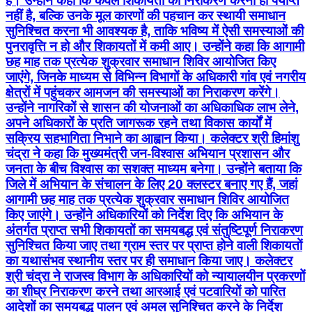
है। उन्होंने कहा कि केवल शिकायतों का निराकरण करना ही पर्याप्त
नहीं है, बल्कि उनके मूल कारणों की पहचान कर स्थायी समाधान
सुनिश्चित करना भी आवश्यक है, ताकि भविष्य में ऐसी समस्याओं की
पुनरावृत्ति न हो और शिकायतों में कमी आए। उन्होंने कहा कि आगामी
छह माह तक प्रत्येक शुक्रवार समाधान शिविर आयोजित किए
जाएंगे, जिनके माध्यम से विभिन्न विभागों के अधिकारी गांव एवं नगरीय
क्षेत्रों में पहुंचकर आमजन की समस्याओं का निराकरण करेंगे।
उन्होंने नागरिकों से शासन की योजनाओं का अधिकाधिक लाभ लेने,
अपने अधिकारों के प्रति जागरूक रहने तथा विकास कार्यों में
सक्रिय सहभागिता निभाने का आह्वान किया। कलेक्टर श्री हिमांशु
चंद्रा ने कहा कि मुख्यमंत्री जन-विश्वास अभियान प्रशासन और
जनता के बीच विश्वास का सशक्त माध्यम बनेगा। उन्होंने बताया कि
जिले में अभियान के संचालन के लिए 20 क्लस्टर बनाए गए हैं, जहां
आगामी छह माह तक प्रत्येक शुक्रवार समाधान शिविर आयोजित
किए जाएंगे। उन्होंने अधिकारियों को निर्देश दिए कि अभियान के
अंतर्गत प्राप्त सभी शिकायतों का समयबद्ध एवं संतुष्टिपूर्ण निराकरण
सुनिश्चित किया जाए तथा ग्राम स्तर पर प्राप्त होने वाली शिकायतों
का यथासंभव स्थानीय स्तर पर ही समाधान किया जाए। कलेक्टर
श्री चंद्रा ने राजस्व विभाग के अधिकारियों को न्यायालयीन प्रकरणों
का शीघ्र निराकरण करने तथा आरआई एवं पटवारियों को पारित
आदेशों का समयबद्ध पालन एवं अमल सुनिश्चित करने के निर्देश