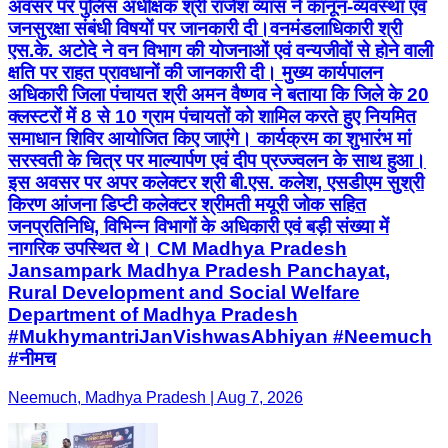
अवसर पर पुलिस अधीक्षक श्री राजेश व्यास ने कानून-व्यवस्था एवं
जनसुरक्षा संबंधी विषयों पर जानकारी दी।वनमंडलाधिकारी श्री
एस.के. अटोदे ने वन विभाग की योजनाओं एवं वन्यजीवों से होने वाली
क्षति पर राहत प्रावधानों की जानकारी दी। मुख्य कार्यपालन
अधिकारी जिला पंचायत श्री अमन वैष्णव ने बताया कि जिले के 20
क्लस्टरों में 8 से 10 ग्राम पंचायतों को शामिल करते हुए नियमित
समाधान शिविर आयोजित किए जाएंगे। कार्यक्रम का शुभारंभ मां
सरस्वती के चित्र पर माल्यार्पण एवं दीप प्रज्ज्वलन के साथ हुआ।
इस अवसर पर अपर कलेक्टर श्री बी.एस. कलेश, एसडीएम सुश्री
किरण आंजना डिप्टी कलेक्टर श्रीमती मयूरी जोक सहित
जनप्रतिनिधि, विभिन्न विभागों के अधिकारी एवं बड़ी संख्या में
नागरिक उपस्थित थे। CM Madhya Pradesh
Jansampark Madhya Pradesh Panchayat,
Rural Development and Social Welfare
Department of Madhya Pradesh
#MukhymantriJanVishwasAbhiyan #Neemuch
#नीमच
Neemuch, Madhya Pradesh | Aug 7, 2026