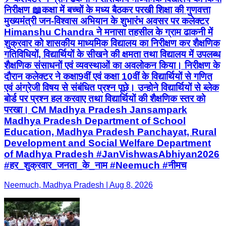
निरीक्षण 📖कक्षा में बच्चों के मध्य बैठकर परखी शिक्षा की गुणवत्ता
मुख्‍यमंत्री जन-विश्वास अभियान के शुभारंभ अवसर पर कलेक्टर
Himanshu Chandra ने मनासा तहसील के ग्राम ढाकनी में
शुक्रवार को शासकीय माध्‍यमिक विद्यालय का निरीक्षण कर शैक्षणिक
गतिविधियों, विद्यार्थियों के सीखने की क्षमता तथा विद्यालय में उपलब्‍ध
शैक्षणिक संसाधनों एवं व्‍यवस्‍थाओं का अवलोकन किया। निरीक्षण के
दौरान कलेक्‍टर ने कक्षा9वीं एवं कक्षा 10वीं के विद्यार्थियों से गणित
एवं अंग्रेजी विषय से संबंधित प्रश्‍न पूछे। उन्‍होने विद्यार्थियों से ब्‍लेक
बोर्ड पर प्रश्‍न हल करवाए तथा विद्यार्थियों की शैक्षणिक स्‍तर को
परखा। CM Madhya Pradesh Jansampark
Madhya Pradesh Department of School
Education, Madhya Pradesh Panchayat, Rural
Development and Social Welfare Department
of Madhya Pradesh #JanVishwasAbhiyan2026
#हर_शुक्रवार_जनता_के_नाम #Neemuch #नीमच
Neemuch, Madhya Pradesh | Aug 8, 2026