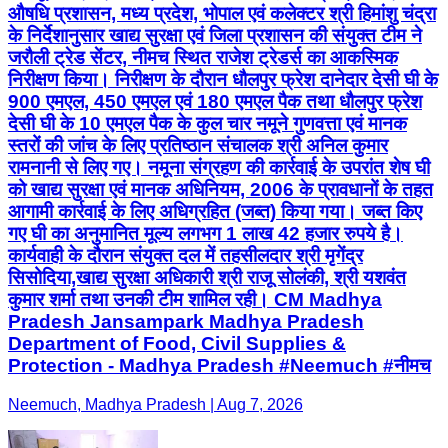
औषधि प्रशासन, मध्य प्रदेश, भोपाल एवं कलेक्टर श्री हिमांशु चंद्रा
के निर्देशानुसार खाद्य सुरक्षा एवं जिला प्रशासन की संयुक्त टीम ने
जरौली ट्रेड सेंटर, नीमच स्थित राजेश ट्रेडर्स का आकस्मिक
निरीक्षण किया। निरीक्षण के दौरान धौलपुर फ्रेश दानेदार देसी घी के
900 एमएल, 450 एमएल एवं 180 एमएल पैक तथा धौलपुर फ्रेश
देसी घी के 10 एमएल पैक के कुल चार नमूने गुणवत्ता एवं मानक
स्तरों की जांच के लिए प्रतिष्ठान संचालक श्री अनिल कुमार
रामनानी से लिए गए। नमूना संग्रहण की कार्रवाई के उपरांत शेष घी
को खाद्य सुरक्षा एवं मानक अधिनियम, 2006 के प्रावधानों के तहत
आगामी कार्रवाई के लिए अधिग्रहित (जब्त) किया गया। जब्त किए
गए घी का अनुमानित मूल्य लगभग 1 लाख 42 हजार रुपये है।
कार्यवाही के दौरान संयुक्त दल में तहसीलदार श्री मृगेंद्र
सिसोदिया,खाद्य सुरक्षा अधिकारी श्री राजू सोलंकी, श्री यशवंत
कुमार शर्मा तथा उनकी टीम शामिल रही। CM Madhya
Pradesh Jansampark Madhya Pradesh
Department of Food, Civil Supplies &
Protection - Madhya Pradesh #Neemuch #नीमच
Neemuch, Madhya Pradesh | Aug 7, 2026