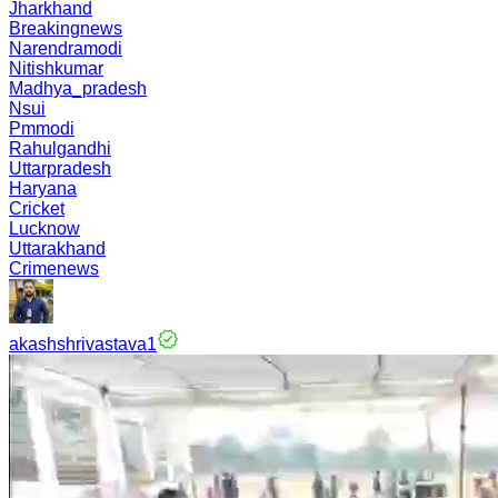
Jharkhand
Breakingnews
Narendramodi
Nitishkumar
Madhya_pradesh
Nsui
Pmmodi
Rahulgandhi
Uttarpradesh
Haryana
Cricket
Lucknow
Uttarakhand
Crimenews
akashshrivastava1