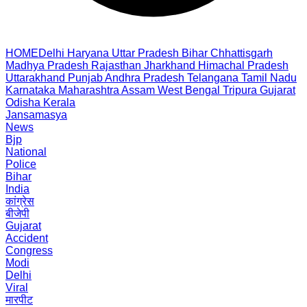
HOME
Delhi
Haryana
Uttar Pradesh
Bihar
Chhattisgarh
Madhya Pradesh
Rajasthan
Jharkhand
Himachal Pradesh
Uttarakhand
Punjab
Andhra Pradesh
Telangana
Tamil Nadu
Karnataka
Maharashtra
Assam
West Bengal
Tripura
Gujarat
Odisha
Kerala
Jansamasya
News
Bjp
National
Police
Bihar
India
कांग्रेस
बीजेपी
Gujarat
Accident
Congress
Modi
Delhi
Viral
मारपीट