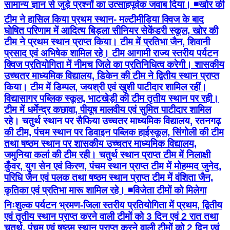
सामान्य ज्ञान से जुड़े प्रश्नों का उत्साहपूर्वक जवाब दिया। ◾खोर की
टीम ने हासिल किया प्रथम स्थान- मल्टीमीडिया क्विज के बाद
घोषित परिणाम में आदित्य बिड़ला सीनियर सेकेंडरी स्कूल, खोर की
टीम ने प्रथम स्थान प्राप्त किया। टीम में प्रतिभा जैन, शिवानी
प्रसाद एवं अभिषेक शामिल रहे। टीम आगामी राज्य स्तरीय पर्यटन
क्विज प्रतियोगिता में नीमच जिले का प्रतिनिधित्व करेगी। शासकीय
उच्चतर माध्यमिक विद्यालय, डिकेन की टीम ने द्वितीय स्थान प्राप्त
किया। टीम में डिम्पल, जयश्री एवं खुशी पाटीदार शामिल रहीं।
विद्यासागर पब्लिक स्कूल, भाटखेड़ी की टीम तृतीय स्थान पर रही।
टीम में धर्मेन्द्र कछावा, पीयूष मालवीय एवं सुमित पाटीदार शामिल
रहे। चतुर्थ स्थान पर सैफिया उच्चतर माध्यमिक विद्यालय, रतनगढ़
की टीम, पंचम स्थान पर डिवाइन पब्लिक हाईस्कूल, सिंगोली की टीम
तथा षष्ठम स्थान पर शासकीय उच्चतर माध्यमिक विद्यालय,
जमुनिया कलां की टीम रही। चतुर्थ स्थान प्राप्त टीम में निलाक्षी
कुँवर, युग सेन एवं किरण, पंचम स्थान प्राप्त टीम में मोहम्मद जुनेद,
परिधि जैन एवं पलक तथा षष्ठम स्थान प्राप्त टीम में वंशिता जैन,
कृतिका एवं प्रतिभा मारू शामिल रहे। ◾विजेता टीमों को मिलेगा
निःशुल्क पर्यटन भ्रमण-जिला स्तरीय प्रतियोगिता में प्रथम, द्वितीय
एवं तृतीय स्थान प्राप्त करने वाली टीमों को 3 दिन एवं 2 रात तथा
चतुर्थ, पंचम एवं षष्ठम स्थान प्राप्त करने वाली टीमों को 2 दिन एवं