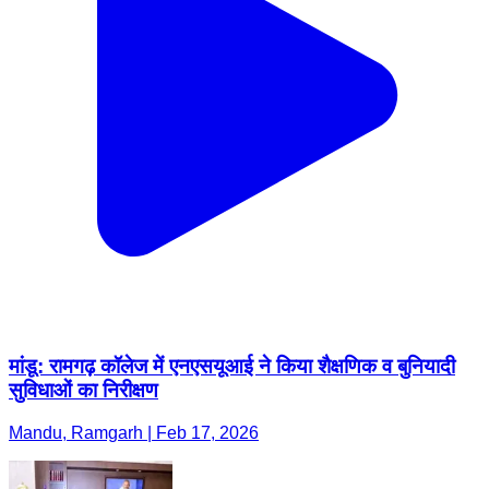
मांडू: रामगढ़ कॉलेज में एनएसयूआई ने किया शैक्षणिक व बुनियादी
सुविधाओं का निरीक्षण
Mandu, Ramgarh | Feb 17, 2026