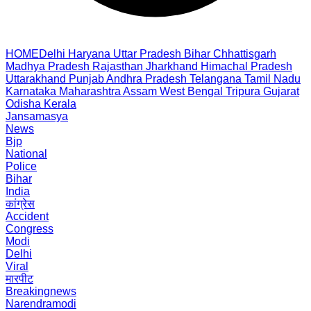
HOME
Delhi
Haryana
Uttar Pradesh
Bihar
Chhattisgarh
Madhya Pradesh
Rajasthan
Jharkhand
Himachal Pradesh
Uttarakhand
Punjab
Andhra Pradesh
Telangana
Tamil Nadu
Karnataka
Maharashtra
Assam
West Bengal
Tripura
Gujarat
Odisha
Kerala
Jansamasya
News
Bjp
National
Police
Bihar
India
कांग्रेस
Accident
Congress
Modi
Delhi
Viral
मारपीट
Breakingnews
Narendramodi