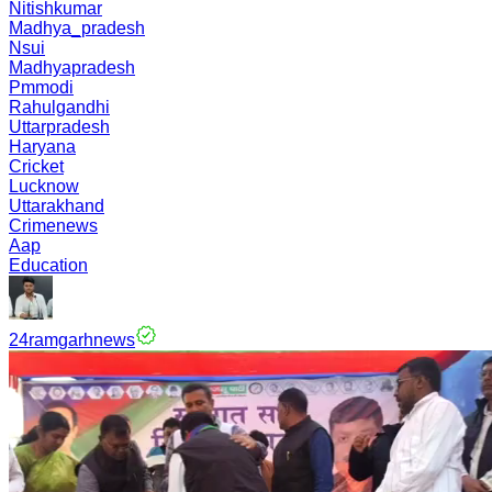
Nitishkumar
Madhya_pradesh
Nsui
Madhyapradesh
Pmmodi
Rahulgandhi
Uttarpradesh
Haryana
Cricket
Lucknow
Uttarakhand
Crimenews
Aap
Education
24ramgarhnews