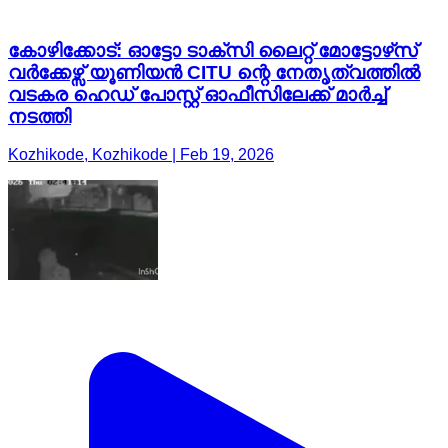
കോഴിക്കോട്: ഓട്ടോ ടാക്സി ലൈറ്റ് മോട്ടോഴ്‌സ്
വർക്കേഴ്സ് യൂണിയൻ CITU ന്റെ നേതൃത്വത്തിൽ
വടകര ഹെഡ് പോസ്റ്റ് ഓഫീസിലേക്ക് മാർച്ച്
നടത്തി
Kozhikode, Kozhikode | Feb 19, 2026