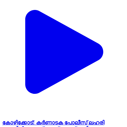
കോഴിക്കോട്: കർണാടക പോലീസ് ലഹരി