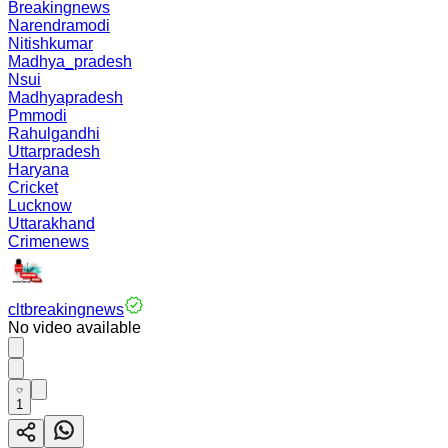
Breakingnews
Narendramodi
Nitishkumar
Madhya_pradesh
Nsui
Madhyapradesh
Pmmodi
Rahulgandhi
Uttarpradesh
Haryana
Cricket
Lucknow
Uttarakhand
Crimenews
cltbreakingnews
No video available
1