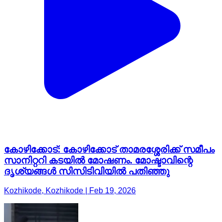
കോഴിക്കോട്: കോഴിക്കോട് താമരശ്ശേരിക്ക് സമീപം
സാനിറ്ററി കടയിൽ മോഷണം. മോഷ്ടാവിന്റെ
ദൃശ്യങ്ങൾ സിസിടിവിയിൽ പതിഞ്ഞു
Kozhikode, Kozhikode | Feb 19, 2026