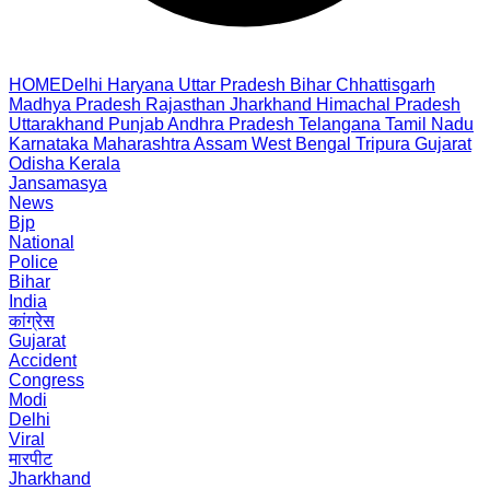
HOME
Delhi
Haryana
Uttar Pradesh
Bihar
Chhattisgarh
Madhya Pradesh
Rajasthan
Jharkhand
Himachal Pradesh
Uttarakhand
Punjab
Andhra Pradesh
Telangana
Tamil Nadu
Karnataka
Maharashtra
Assam
West Bengal
Tripura
Gujarat
Odisha
Kerala
Jansamasya
News
Bjp
National
Police
Bihar
India
कांग्रेस
Gujarat
Accident
Congress
Modi
Delhi
Viral
मारपीट
Jharkhand