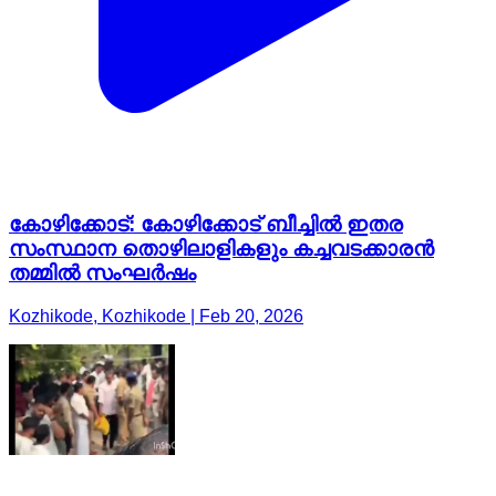
കോഴിക്കോട്: കോഴിക്കോട് ബീച്ചിൽ ഇതര
സംസ്ഥാന തൊഴിലാളികളും കച്ചവടക്കാരൻ
തമ്മിൽ സംഘർഷം
Kozhikode, Kozhikode | Feb 20, 2026