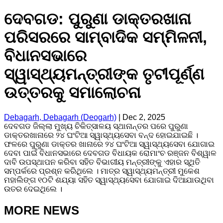
ଦେବଗଡ: ପୁରୁଣା ଡାକ୍ତରଖାନା
ପରିସରରେ ସାମ୍ବାଦିକ ସମ୍ମିଳନୀ,
ବିଧାନସଭାରେ
ସ୍ୱାସ୍ଥ୍ୟମନ୍ତ୍ରୀଙ୍କ ତୃଟୀପୂର୍ଣ୍ଣ
ଉତ୍ତରକୁ ସମାଲୋଚନା
Debagarh, Debagarh (Deogarh)
|
Dec 2, 2025
ଦେବଗଡ ଜିଲ୍ଲା ମୁଖ୍ୟ ଚିକିତ୍ସାଳୟ ସ୍ଥାନାନ୍ତର ପରେ ପୁରୁଣା
ଡାକ୍ତରଖାନାରେ ୨୪ ଘଂଟିଆ ସ୍ୱାସ୍ଥ୍ୟସେବା ବନ୍ଦ ହୋଇଯାଇଛି ।
ଫଳରେ ପୁରୁଣା ଡାକ୍ତର ଖାନାରେ ୨୪ ଘଂଟିଆ ସ୍ୱାସ୍ଥ୍ୟସେବା ଯୋଗାଇ
ଦେବା ପାଇଁ ବିଧାନସଭାରେ ଦେବଗଡ ବିଧାୟକ ରୋମାଂଚ ରଞ୍ଜନ ବିଶ୍ୱାଳ
ଦାବି ଉପସ୍ଥାପନ କରିବା ସହିତ ବିଭାଗୀୟ ମନ୍ତ୍ରୀଙ୍କୁ ଏହାର ସ୍ଥିତି
ସମ୍ପର୍କରେ ପ୍ରଶ୍ନ କରିଥିଲେ । ମାତ୍ର ସ୍ୱାସ୍ଥ୍ୟମନ୍ତ୍ରୀ ମୁକେଶ
ମହାଲିଙ୍ଗ ୧୦ଟି ଶଯ୍ୟା ସହିତ ସ୍ୱାସ୍ଥ୍ୟସେବା ଯୋଗାଇ ଦିଆଯାଉଥିବା
ଉତର ଦେଇଥିଲେ ।
MORE NEWS