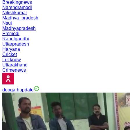
Breakingnews
Narendramodi
Nitishkumar
Madhya_pradesh
Nsui
Madhyapradesh
Pmmodi
Rahulgandhi
Uttarpradesh
Haryana
Cricket
Lucknow
Uttarakhand
Crimenews
deogarhupdate