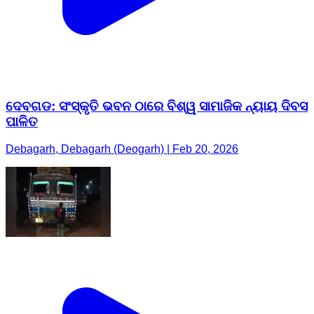
ଦେବଗଡ: ସଂସ୍କୃତି ଭବନ ଠାରେ ବିଶ୍ୱ ସାମାଜିକ ନ୍ୟାୟ ଦିବସ
ପାଳିତ
Debagarh, Debagarh (Deogarh) | Feb 20, 2026