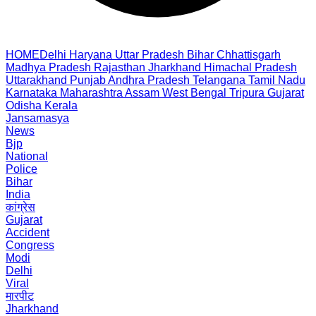
HOME
Delhi
Haryana
Uttar Pradesh
Bihar
Chhattisgarh
Madhya Pradesh
Rajasthan
Jharkhand
Himachal Pradesh
Uttarakhand
Punjab
Andhra Pradesh
Telangana
Tamil Nadu
Karnataka
Maharashtra
Assam
West Bengal
Tripura
Gujarat
Odisha
Kerala
Jansamasya
News
Bjp
National
Police
Bihar
India
कांग्रेस
Gujarat
Accident
Congress
Modi
Delhi
Viral
मारपीट
Jharkhand