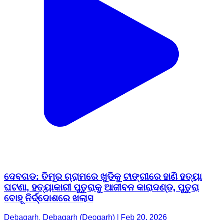
ଦେବଗଡ: ତିମୂର ଗ୍ରାମରେ ଖୁଡିକୁ ଟାଙ୍ଗୀରେ ହାଣି ହତ୍ୟା
ଘଟଣା, ହତ୍ୟାକାରୀ ପୁତୁରାକୁ ଆଜୀବନ କାରାଦଣ୍ଡ, ପୁତୁରା
ବୋହୂ ନିର୍ଦ୍ଦୋଶରେ ଖଲାସ
Debagarh, Debagarh (Deogarh) | Feb 20, 2026