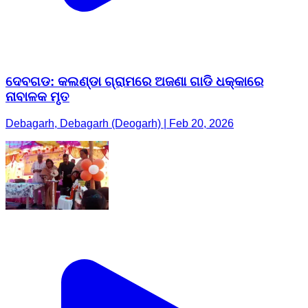
ଦେବଗଡ: କଲଣ୍ଡା ଗ୍ରାମରେ ଅଜଣା ଗାଡି ଧକ୍କାରେ
ନାବାଳକ ମୃତ
Debagarh, Debagarh (Deogarh) | Feb 20, 2026