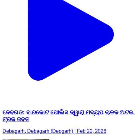
ଦେବଗଡ: ବାରକୋଟ ପୋଲିସ ଦ୍ୱାରା ମଦ୍ୟପ ଚାଳକ ଅଟକ,
ଟ୍ରକ ଜବତ
Debagarh, Debagarh (Deogarh) | Feb 20, 2026