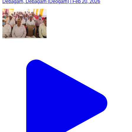
Debagarh, Debagarh (Deogarh) | Feb 20, 2026