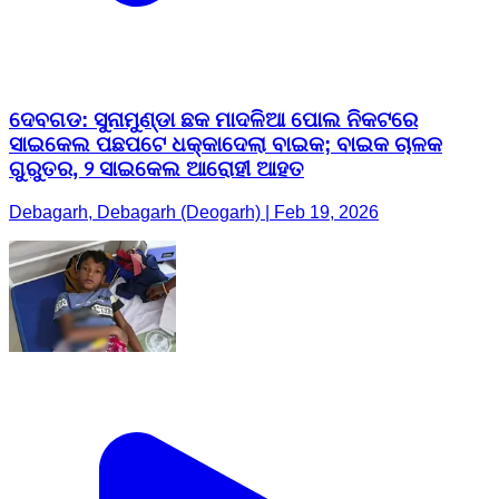
ଦେବଗଡ: ସୁନାମୁଣ୍ଡା ଛକ ମାଦଳିଆ ପୋଲ ନିକଟରେ
ସାଇକେଲ ପଛପଟେ ଧକ୍କାଦେଲା ବାଇକ; ବାଇକ ଚାଳକ
ଗୁରୁତର, ୨ ସାଇକେଲ ଆରୋହୀ ଆହତ
Debagarh, Debagarh (Deogarh) | Feb 19, 2026