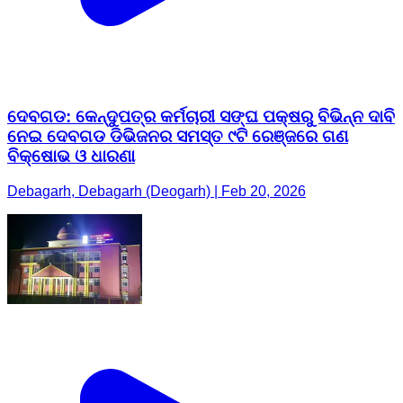
ଦେବଗଡ: କେନ୍ଦୁପତ୍ର କର୍ମଚାରୀ ସଙ୍ଘ ପକ୍ଷରୁ ବିଭିନ୍ନ ଦାବି
ନେଇ ଦେବଗଡ ଡିଭିଜନର ସମସ୍ତ ୯ଟି ରେଞ୍ଜରେ ଗଣ
ବିକ୍ଷୋଭ ଓ ଧାରଣା
Debagarh, Debagarh (Deogarh) | Feb 20, 2026