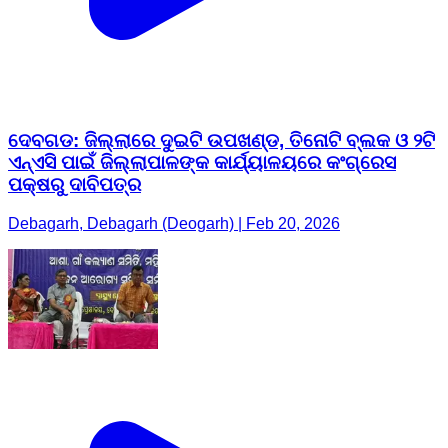
ଦେବଗଡ: ଜିଲ୍ଲାରେ ଦୁଇଟି ଉପଖଣ୍ଡ, ତିନୋଟି ବ୍ଲକ ଓ ୨ଟି
ଏନ୍‌ଏସି ପାଇଁ ଜିଲ୍ଲାପାଳଙ୍କ କାର୍ଯ୍ୟାଳୟରେ କଂଗ୍ରେସ
ପକ୍ଷରୁ ଦାବିପତ୍ର
Debagarh, Debagarh (Deogarh) | Feb 20, 2026