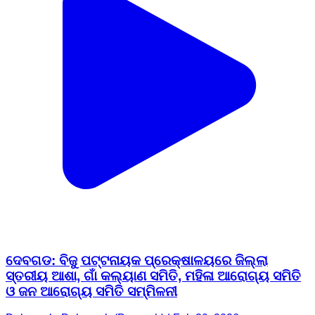
ଦେବଗଡ: ବିଜୁ ପଟ୍ଟନାୟକ ପ୍ରେକ୍ଷାଳୟରେ ଜିଲ୍ଲା
ସ୍ତରୀୟ ଆଶା, ଗାଁ କଲ୍ୟାଣ ସମିତି, ମହିଳା ଆରୋଗ୍ୟ ସମିତି
ଓ ଜନ ଆରୋଗ୍ୟ ସମିତି ସମ୍ମିଳନୀ