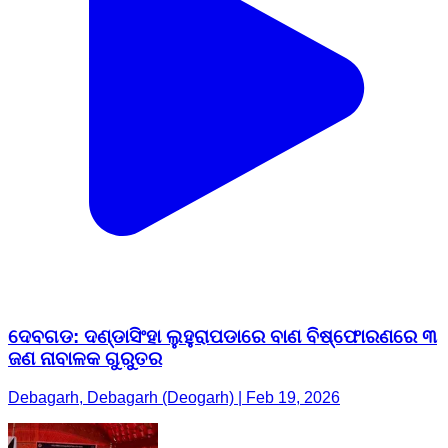
ଦେବଗଡ: ଦଣ୍ଡାସିଂହା ଲୁହୁରାପଡାରେ ବାଣ ବିଷ୍ଫୋରଣରେ ୩
ଜଣ ନାବାଳକ ଗୁରୁତର
Debagarh, Debagarh (Deogarh) | Feb 19, 2026