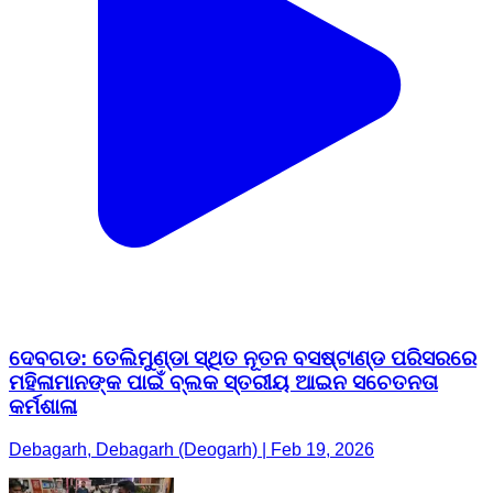
ଦେବଗଡ: ତେଲିମୁଣ୍ଡା ସ୍ଥିତ ନୂତନ ବସଷ୍ଟାଣ୍ଡ ପରିସରରେ
ମହିଳାମାନଙ୍କ ପାଇଁ ବ୍ଲକ ସ୍ତରୀୟ ଆଇନ ସଚେତନତା
କର୍ମଶାଳା
Debagarh, Debagarh (Deogarh) | Feb 19, 2026