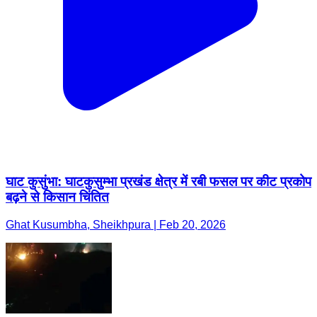
घाट कुसुंभा: घाटकुसुम्भा प्रखंड क्षेत्र में रबी फसल पर कीट प्रकोप
बढ़ने से किसान चिंतित
Ghat Kusumbha, Sheikhpura | Feb 20, 2026