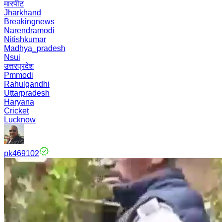
मारपीट
Jharkhand
Breakingnews
Narendramodi
Nitishkumar
Madhya_pradesh
Nsui
उत्तरप्रदेश
Pmmodi
Rahulgandhi
Uttarpradesh
Haryana
Cricket
Lucknow
pk469102