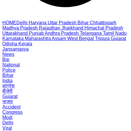
HOME
Delhi
Haryana
Uttar Pradesh
Bihar
Chhattisgarh
Madhya Pradesh
Rajasthan
Jharkhand
Himachal Pradesh
Uttarakhand
Punjab
Andhra Pradesh
Telangana
Tamil Nadu
Karnataka
Maharashtra
Assam
West Bengal
Tripura
Gujarat
Odisha
Kerala
Jansamasya
News
Bjp
National
Police
Bihar
India
कांग्रेस
बीजेपी
Gujarat
भाजपा
Accident
Congress
Modi
Delhi
Viral