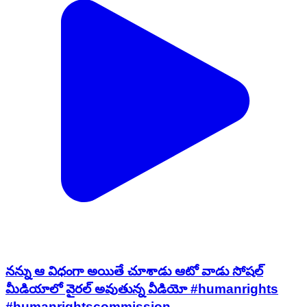
నన్ను ఆ విధంగా అయితే చూశాడు ఆటో వాడు సోషల్
మీడియాలో వైరల్ అవుతున్న వీడియో #humanrights
#humanrightscommission