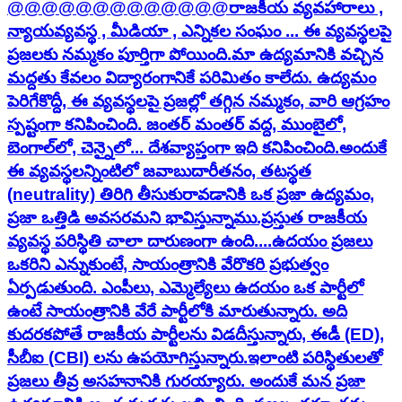
@@@@@@@@@@@@@ ​ ​రాజకీయ వ్యవహారాలు ,
న్యాయవ్యవస్థ , మీడియా , ఎన్నికల సంఘం ... ఈ వ్యవస్థలపై
ప్రజలకు నమ్మకం పూర్తిగా పోయింది. ​మా ఉద్యమానికి వచ్చిన
మద్దతు కేవలం విద్యారంగానికే పరిమితం కాలేదు. ఉద్యమం
పెరిగేకొద్దీ, ఈ వ్యవస్థలపై ప్రజల్లో తగ్గిన నమ్మకం, వారి ఆగ్రహం
స్పష్టంగా కనిపించింది. జంతర్ మంతర్ వద్ద, ముంబైలో,
బెంగాల్‌లో, చెన్నైలో... దేశవ్యాప్తంగా ఇది కనిపించింది. ​అందుకే
ఈ వ్యవస్థలన్నింటిలో జవాబుదారీతనం, తటస్థత
(neutrality) తిరిగి తీసుకురావడానికి ఒక ప్రజా ఉద్యమం,
ప్రజా ఒత్తిడి అవసరమని భావిస్తున్నాము. ​ప్రస్తుత రాజకీయ
వ్యవస్థ పరిస్థితి చాలా దారుణంగా ఉంది....ఉదయం ప్రజలు
ఒకరిని ఎన్నుకుంటే, సాయంత్రానికి వేరొకరి ప్రభుత్వం
ఏర్పడుతుంది. ఎంపీలు, ఎమ్మెల్యేలు ఉదయం ఒక పార్టీలో
ఉంటే సాయంత్రానికి వేరే పార్టీలోకి మారుతున్నారు. అది
కుదరకపోతే రాజకీయ పార్టీలను విడదీస్తున్నారు, ఈడీ (ED),
సీబీఐ (CBI) లను ఉపయోగిస్తున్నారు. ​ఇలాంటి పరిస్థితులతో
ప్రజలు తీవ్ర అసహనానికి గురయ్యారు. అందుకే మన ప్రజా