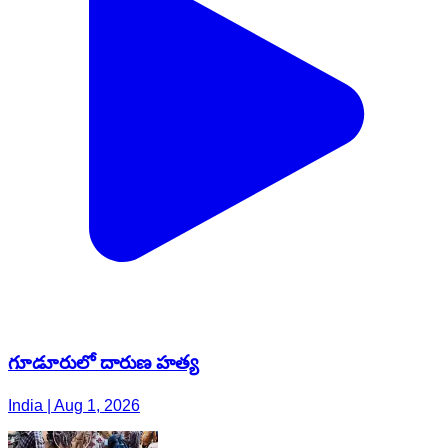
గూడూరులో దారుణ హత్య
India | Aug 1, 2026