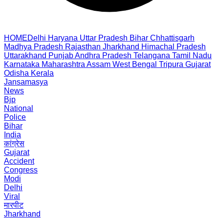
HOME
Delhi
Haryana
Uttar Pradesh
Bihar
Chhattisgarh
Madhya Pradesh
Rajasthan
Jharkhand
Himachal Pradesh
Uttarakhand
Punjab
Andhra Pradesh
Telangana
Tamil Nadu
Karnataka
Maharashtra
Assam
West Bengal
Tripura
Gujarat
Odisha
Kerala
Jansamasya
News
Bjp
National
Police
Bihar
India
कांग्रेस
Gujarat
Accident
Congress
Modi
Delhi
Viral
मारपीट
Jharkhand