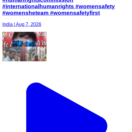
#internationalhumanrights #womensafety
#womensheteam #womensafetyfirst
India | Aug 7, 2026