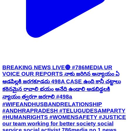
BREAKING NEWS LIVE🔴 #786MEDIA UR
VOICE OUR REPORTS నాకు జరిగిన అన్యాయం ఏ
ఆడపిల్లకి జరగకూడదు 498A CASE ఉంది కానీ చట్టాలు
కఠినమైన రావాలి భయం అనేది ఉండాలి ఆడబిడ్డలకి
న్యాయం త్వరగా జరగాలి #498a
#WIFEANDHUSBANDRELATIONSHIP
#ANDHRAPRADESH #TELUGUDESAMPARTY
#HUMANRIGHTS #WOMENSAFETY #JUSTICE
our team working for better society social
service social activist 786media no 1 news