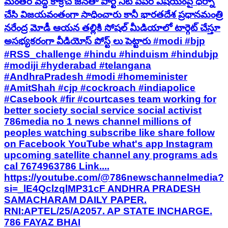
మంతర్ వద్ద కాక్రోచ్ జనతా పార్టీ నీట్ పేపర్ విషయంపై ధర్నా
చేసి విజయవంతంగా సాధించారు కానీ భారతదేశ ప్రధానమంత్రి
నరేంద్ర మోడీ ఆయన తల్లికి సోషల్ మీడియాలో టార్గెట్ చేస్తూ
అసభ్యకరంగా వీడియోస్ పోస్ట్ లు పెట్టారు #modi #bjp
#RSS_challenge #hindu #hinduism #hindubjp
#modiji #hyderabad #telangana
#AndhraPradesh #modi #homeminister
#AmitShah #cjp #cockroach #indiapolice
#Casebook #fir #courtcases team working for
better society social service social activist
786media no 1 news channel millions of
peoples watching subscribe like share follow
on Facebook YouTube what's app Instagram
upcoming satellite channel any programs ads
cal 7674963786 Link....
https://youtube.com/@786newschannelmedia?
si=_lE4QclzqlMP31cF ANDHRA PRADESH
SAMACHARAM DAILY PAPER.
RNI:APTEL/25/A2057. AP STATE INCHARGE.
786 FAYAZ BHAI