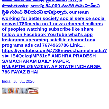
పొందుతుండగా, దాదాపు 54,000 మందికి తమ హెచ్‌ఐవి
స్థితి గురించి తెలియదని భావిస్తున్నారు. our team
working for better society social service social
activist 786media no 1 news channel millions
of peoples watching subscribe like share
follow on Facebook YouTube what's app
Instagram upcoming satellite channel any
programs ads cal 7674963786 Link....
https://youtube.com/@786newschannelmedia?
si=_lE4QclzqlMP31cF ANDHRA PRADESH
SAMACHARAM DAILY PAPER.
RNI:APTEL/25/A2057. AP STATE INCHARGE.
786 FAYAZ BHAI
India | Jul 31, 2026