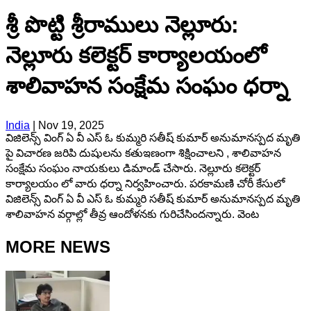
శ్రీ పొట్టి శ్రీరాములు నెల్లూరు:
నెల్లూరు కలెక్టర్ కార్యాలయంలో
శాలివాహన సంక్షేమ సంఘం ధర్నా
India
|
Nov 19, 2025
విజిలెన్స్ వింగ్ ఏ వీ ఎస్ ఓ కుమ్మరి సతీష్ కుమార్ అనుమానస్పద మృతి
పై విచారణ జరిపి దుషులను కతుఇణంగా శిక్షించాలని , శాలివాహన
సంక్షేమ సంఘం నాయకులు డిమాండ్ చేసారు. నెల్లూరు కలెక్టర్
కార్యాలయం లో వారు ధర్నా నిర్వహించారు. పరకామణి చోరీ కేసులో
విజిలెన్స్ వింగ్ ఏ వీ ఎస్ ఓ కుమ్మరి సతీష్ కుమార్ అనుమానస్పద మృతి
శాలివాహన వర్గాల్లో తీవ్ర ఆందోళనకు గురిచేసిందన్నారు. వెంట
MORE NEWS