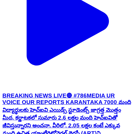
BREAKING NEWS LIVE🔴 #786MEDIA UR
VOICE OUR REPORTS KARANTAKA 7000 మంది
విద్యార్థులకు హెచ్ఐవి ఎయిడ్స్ స్టూడెంట్స్ జాగ్రత్త మొత్తం
మీద, కర్ణాటకలో సుమారు 2.6 లక్షల మంది హెచ్‌ఐవితో
జీవిస్తున్నారని అంచనా. వీరిలో, 2.05 లక్షల కంటే ఎక్కువ
మంది ఉచిత యాంటీరెట్రోవైరల్ థెరపీ (ART)ని