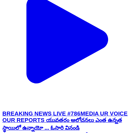
BREAKING NEWS LIVE #786MEDIA UR VOICE
OUR REPORTS యువతరం ఆలోచనలు ఎంత ఉన్నత
స్థాయిలో ఉన్నాయో ... ఓసారి వినండి