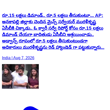
రూ.15 లక్షలు డిమాండ్.. రూ.5 లక్షలు తీసుకుంటూ... AP:
అనకాపల్లి జిల్లాకు చెందిన మైన్స్ సర్వేయర్ మురళీకృష్ణ
ఏసీబీకి చిక్కాడు.. ఓ క్వారీ సర్వే రిపోర్ట్ కోసం రూ.15 లక్షలు
డిమాండ్ చేయగా బాధితుడు ఏసీబీని ఆశ్రయించాడు..
అడ్వాన్స్ రూపంలో రూ.5 లక్షలు తీసుకుంటుండగా
అధికారులు మురళీకృష్ణను రెడ్ హ్యాండెడ్ గా పట్టుకున్నారు...
India | Aug 7, 2026