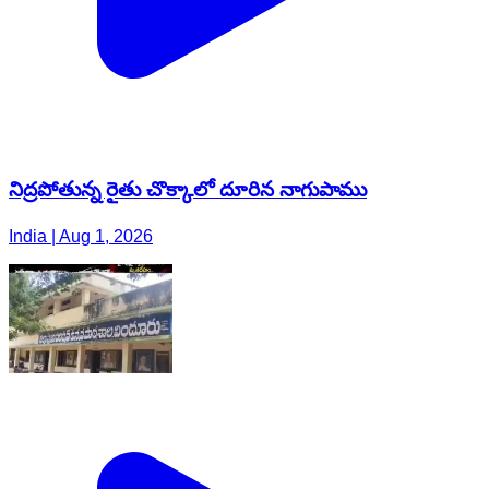
నిద్రపోతున్న రైతు చొక్కాలో దూరిన నాగుపాము
India | Aug 1, 2026