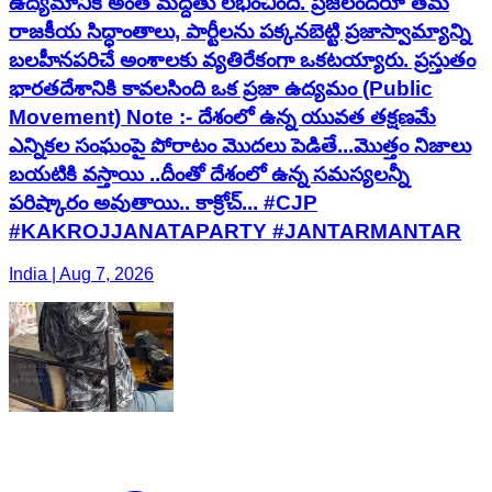
ఉద్యమానికి అంత మద్దతు లభించింది. ప్రజలందరూ తమ
రాజకీయ సిద్ధాంతాలు, పార్టీలను పక్కనబెట్టి ప్రజాస్వామ్యాన్ని
బలహీనపరిచే అంశాలకు వ్యతిరేకంగా ఒకటయ్యారు. ప్రస్తుతం
భారతదేశానికి కావలసింది ఒక ప్రజా ఉద్యమం (Public
Movement) Note :- దేశంలో ఉన్న యువత తక్షణమే
ఎన్నికల సంఘంపై పోరాటం మొదలు పెడితే...మొత్తం నిజాలు
బయటికి వస్తాయి ..దీంతో దేశంలో ఉన్న సమస్యలన్నీ
పరిష్కారం అవుతాయి.. కాక్రోచ్... #CJP
#KAKROJJANATAPARTY #JANTARMANTAR
India | Aug 7, 2026