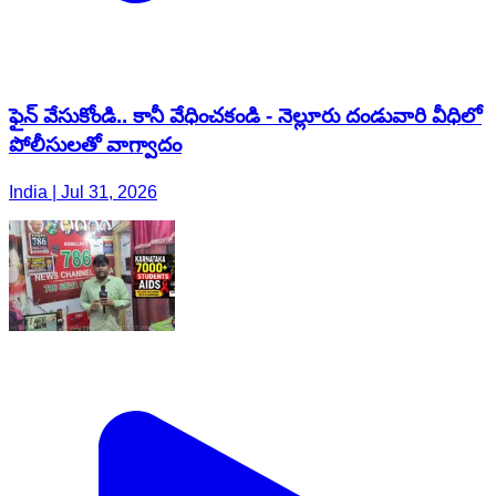
ఫైన్ వేసుకోండి.. కానీ వేధించకండి - నెల్లూరు దండువారి వీధిలో
పోలీసులతో వాగ్వాదం
India | Jul 31, 2026