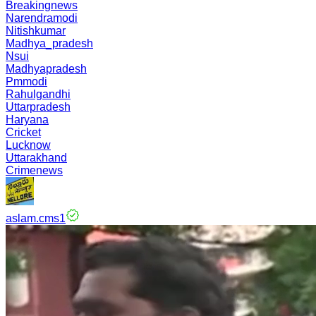
Breakingnews
Narendramodi
Nitishkumar
Madhya_pradesh
Nsui
Madhyapradesh
Pmmodi
Rahulgandhi
Uttarpradesh
Haryana
Cricket
Lucknow
Uttarakhand
Crimenews
aslam.cms1