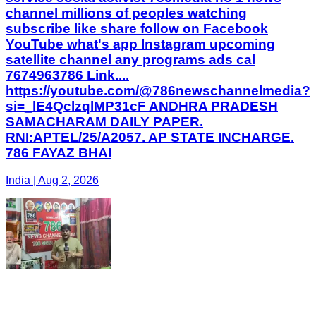
channel millions of peoples watching
subscribe like share follow on Facebook
YouTube what's app Instagram upcoming
satellite channel any programs ads cal
7674963786 Link....
https://youtube.com/@786newschannelmedia?
si=_lE4QclzqlMP31cF ANDHRA PRADESH
SAMACHARAM DAILY PAPER.
RNI:APTEL/25/A2057. AP STATE INCHARGE.
786 FAYAZ BHAI
India | Aug 2, 2026