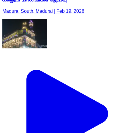
Madurai South, Madurai | Feb 19, 2026