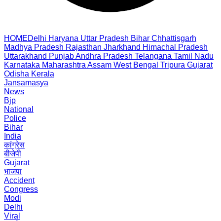
HOME
Delhi
Haryana
Uttar Pradesh
Bihar
Chhattisgarh
Madhya Pradesh
Rajasthan
Jharkhand
Himachal Pradesh
Uttarakhand
Punjab
Andhra Pradesh
Telangana
Tamil Nadu
Karnataka
Maharashtra
Assam
West Bengal
Tripura
Gujarat
Odisha
Kerala
Jansamasya
News
Bjp
National
Police
Bihar
India
कांग्रेस
बीजेपी
Gujarat
भाजपा
Accident
Congress
Modi
Delhi
Viral