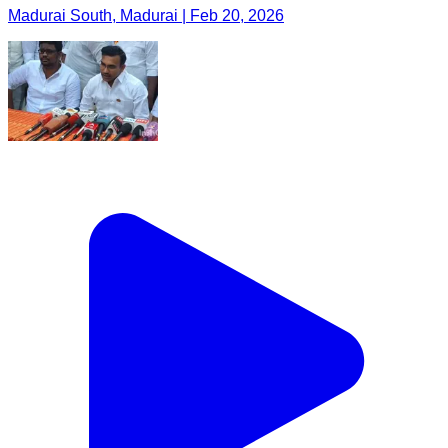
Madurai South, Madurai | Feb 20, 2026