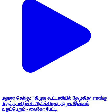
மதுரை தெற்கு: "திமுக கூட்டணியில் தேமுதிக* எனக்கு
மிகுந்த மகிழ்ச்சி அளிக்கிறது- திமுக இன்னும்
வலுப்பெறும் - வைகோ பேட்டி