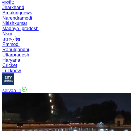
मारपीट
Jharkhand
Breakingnews
Narendramodi
Nitishkumar
Madhya_pradesh
Nsui
उत्तरप्रदेश
Pmmodi
Rahulgandhi
Uttarpradesh
Haryana
Cricket
Lucknow
selvaa_1