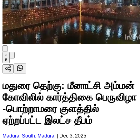
6
மதுரை தெற்கு: மீனாட்சி அம்மன்
கோவிலில் கார்த்திகை பெருவிழா
-பொற்றாமரை குளத்தில்
ஏற்றப்பட்ட இலட்ச தீபம்
Madurai South, Madurai
|
Dec 3, 2025