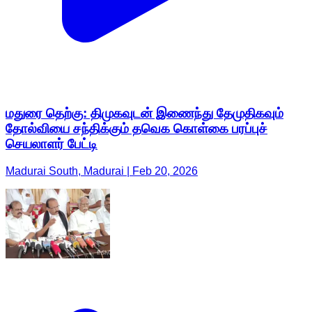
மதுரை தெற்கு: திமுகவுடன் இணைந்து தேமுதிகவும்
தோல்வியை சந்திக்கும் தவெக கொள்கை பரப்புச்
செயலாளர் பேட்டி
Madurai South, Madurai | Feb 20, 2026