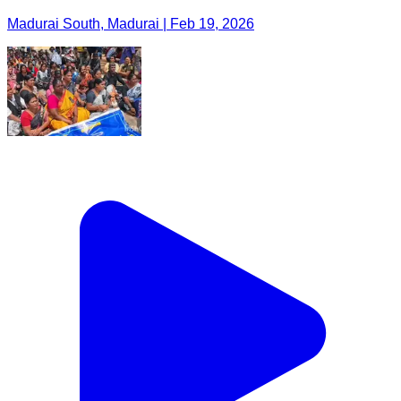
Madurai South, Madurai | Feb 19, 2026