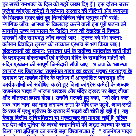
हर सच्चे रामभक्त के दिल को गहरे जख्म दिए हैं। इस दौरान उत्तर
प्रदेश कांग्रेस कमेटी ने वर्तमान सरकार की नीतियों और व्यवस्था
के खिलाफ मुखर होते हुए निम्नलिखित तीन प्रमुख माँगें रखीं:
न्यायिक जाँच: आस्था से खिलवाड़ करने वाली इस पूरी घटना की
माननीय उच्च न्यायालय के सिटिंग जज की देखरेख में निष्पक्ष,
पारदर्शी और समयबद्ध जाँच कराई जाए। ट्रस्ट को भंग करना:
वर्तमान विवादित ट्रस्ट को तत्काल प्रभाव से भंग किया जाए।
शंकराचार्यों को कमान: सनातन धर्म के सर्वोच्च मार्गदर्शक चारों पीठों
के परमपूज्य शंकराचार्यों एवं श्रीराम मंदिर के सम्मानित महंतों को
मंदिर प्रबंधन की सम्पूर्ण जिम्मेदारी सौंपी जाए। भाजपा के 'आस्था
व्यापार' पर जिलाध्यक्ष राजमंगल यादव का करारा प्रहार पदयात्रा के
समापन पर महादेव मंदिर के प्रांगण में आक्रोशित जनसमूह और
कार्यकर्ताओं को संबोधित करते हुए जिला कांग्रेस कमेटी के अध्यक्ष
राजमंगल यादव ने भाजपा सरकार और मंदिर ट्रस्ट पर बेहद तीखा
और चौतरफा हमला बोला। उन्होंने गरजते हुए कहा, "जो लोग कल
तक 'राम नाम' का नारा लगाकर सत्ता के शीर्ष तक पहुंचे, आज उन्हीं
के राज में प्रभु श्रीराम के दरबार में चढ़ावे की चोरी हो रही है। यह
केवल वित्तीय अनियमितता या भ्रष्टाचार का मामला नहीं है, बल्कि
यह देश और दुनिया के अरबों सनातनियों की अटूट आस्था के साथ
किया गया इतिहास का सबसे बड़ा विश्वासघात है।" राजमंगल यादव