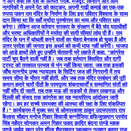
मंदिर के धन में धांधली करने वालों का चेहरा बेनकाब हो चुका है और
उत्तर प्रदेश की जनता इस अधर्म को कभी माफ नहीं करेगी। भाजपा
को आड़े हाथों लेते हुए उन्होंने चेतावनी भरे लहजे में कहा, "कांग्रेस
पार्टी चुप बैठने वाली नहीं है। जब तक वर्तमान विवादित और दागी
ट्रस्ट को तत्काल प्रभाव से भंग नहीं किया जाता, जब तक इसकी
जाँच माननीय उच्च न्यायालय के सिटिंग जज की निगरानी में तय
समय सीमा के भीतर नहीं होती, और जब तक मंदिर प्रबंधन की पूरी
कमान हमारे चारों पीठों के परमपूज्य शंकराचार्यों व सम्मानित संतों को
नहीं सौंप दी जाती, तब तक मऊ की सड़कों से लेकर लखनऊ और
दिल्ली की संसद तक कांग्रेस का यह न्यायप्रिय आंदोलन जारी
रहेगा। हम हर सच्चे रामभक्त की आस्था की रक्षा के लिए संकल्पित
हैं।" कार्यक्रम में मुख्य रूप से ओमप्रकाश ठाकुर उदयप्रताप राय
कैलास चौहान मनोज गिहार शिवाजी कन्नौजिया हफिजुरहमान प्रमोद
सिंह महेंद्र सोनकर अमन गिहार फहद क़ादिर बंदना पाण्डे महक
पाण्डे जावेद खान प्रेम शीला शैदूरहमान पहलवान गुलशन कुमार राजू
फ़ारूक़ी संजय साहु संचिता नंन्द सुरेश राजभर रामविलास मौर्य सहित
सैकड़ों की संख्या में कांग्रेस कार्यकर्ता और स्थानीय रामभक्त
उपस्थित रहे।
Madhuban, Mau | Jul 7, 2026