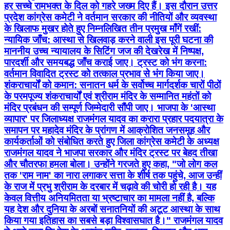
पारदर्शी और समयबद्ध जाँच कराई जाए। ट्रस्ट को भंग करना:
वर्तमान विवादित ट्रस्ट को तत्काल प्रभाव से भंग किया जाए।
शंकराचार्यों को कमान: सनातन धर्म के सर्वोच्च मार्गदर्शक चारों पीठों
के परमपूज्य शंकराचार्यों एवं श्रीराम मंदिर के सम्मानित महंतों को
मंदिर प्रबंधन की सम्पूर्ण जिम्मेदारी सौंपी जाए। भाजपा के 'आस्था
व्यापार' पर जिलाध्यक्ष राजमंगल यादव का करारा प्रहार पदयात्रा के
समापन पर महादेव मंदिर के प्रांगण में आक्रोशित जनसमूह और
कार्यकर्ताओं को संबोधित करते हुए जिला कांग्रेस कमेटी के अध्यक्ष
राजमंगल यादव ने भाजपा सरकार और मंदिर ट्रस्ट पर बेहद तीखा
और चौतरफा हमला बोला। उन्होंने गरजते हुए कहा, "जो लोग कल
तक 'राम नाम' का नारा लगाकर सत्ता के शीर्ष तक पहुंचे, आज उन्हीं
के राज में प्रभु श्रीराम के दरबार में चढ़ावे की चोरी हो रही है। यह
केवल वित्तीय अनियमितता या भ्रष्टाचार का मामला नहीं है, बल्कि
यह देश और दुनिया के अरबों सनातनियों की अटूट आस्था के साथ
किया गया इतिहास का सबसे बड़ा विश्वासघात है।" राजमंगल यादव
ने आगे कहा कि देश के अत्यंत गरीब, मजदूर, किसान और आम
नागरिकों ने अपने पेट को काटकर, अपनी गाढ़ी कमाई का एक-एक
रुपया पावन राम मंदिर के निर्माण के लिए इस पवित्र विश्वास के साथ
दान किया था कि वहाँ मर्यादा पुरुषोत्तम का भव्य और पवित्र धाम
बनेगा। लेकिन आज वर्तमान सरकार के संरक्षण में बैठे चंद मठाधीशों
और भ्रष्ट अधिकारियों ने मर्यादा की सारी सीमाएं लांघ दी हैं। राम