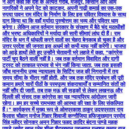
ने आगे कहा कि देश के अत्यंत गरीब, मजदूर, किसान और आम
नागरिकों ने अपने पेट को काटकर, अपनी गाढ़ी कमाई का एक-एक
रुपया पावन राम मंदिर के निर्माण के लिए इस पवित्र विश्वास के साथ
दान किया था कि वहाँ मर्यादा पुरुषोत्तम का भव्य और पवित्र धाम
बनेगा। लेकिन आज वर्तमान सरकार के संरक्षण में बैठे चंद मठाधीशों
और भ्रष्ट अधिकारियों ने मर्यादा की सारी सीमाएं लांघ दी हैं। राम
मंदिर के धन में धांधली करने वालों का चेहरा बेनकाब हो चुका है और
उत्तर प्रदेश की जनता इस अधर्म को कभी माफ नहीं करेगी। भाजपा
को आड़े हाथों लेते हुए उन्होंने चेतावनी भरे लहजे में कहा, "कांग्रेस
पार्टी चुप बैठने वाली नहीं है। जब तक वर्तमान विवादित और दागी
ट्रस्ट को तत्काल प्रभाव से भंग नहीं किया जाता, जब तक इसकी
जाँच माननीय उच्च न्यायालय के सिटिंग जज की निगरानी में तय
समय सीमा के भीतर नहीं होती, और जब तक मंदिर प्रबंधन की पूरी
कमान हमारे चारों पीठों के परमपूज्य शंकराचार्यों व सम्मानित संतों को
नहीं सौंप दी जाती, तब तक मऊ की सड़कों से लेकर लखनऊ और
दिल्ली की संसद तक कांग्रेस का यह न्यायप्रिय आंदोलन जारी
रहेगा। हम हर सच्चे रामभक्त की आस्था की रक्षा के लिए संकल्पित
हैं।" कार्यक्रम में मुख्य रूप से ओमप्रकाश ठाकुर उदयप्रताप राय
कैलास चौहान मनोज गिहार शिवाजी कन्नौजिया हफिजुरहमान प्रमोद
सिंह महेंद्र सोनकर अमन गिहार फहद क़ादिर बंदना पाण्डे महक
पाण्डे जावेद खान प्रेम शीला शैदूरहमान पहलवान गुलशन कुमार राजू