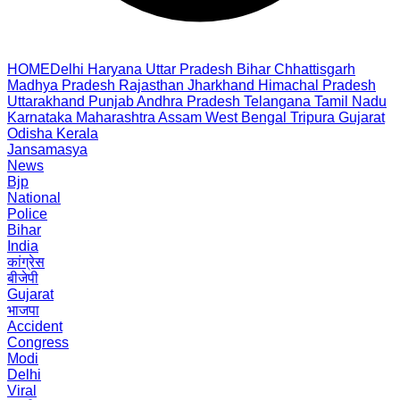
HOME
Delhi
Haryana
Uttar Pradesh
Bihar
Chhattisgarh
Madhya Pradesh
Rajasthan
Jharkhand
Himachal Pradesh
Uttarakhand
Punjab
Andhra Pradesh
Telangana
Tamil Nadu
Karnataka
Maharashtra
Assam
West Bengal
Tripura
Gujarat
Odisha
Kerala
Jansamasya
News
Bjp
National
Police
Bihar
India
कांग्रेस
बीजेपी
Gujarat
भाजपा
Accident
Congress
Modi
Delhi
Viral