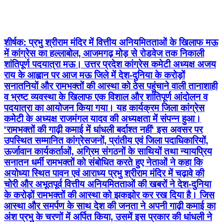
शांतिपूर्ण पदयात्रा मऊ। उत्तर प्रदेश कांग्रेस कमेटी अध्यक्ष अजय
राय के आह्वान पर आज मऊ जिले में देश-दुनिया के करोड़ों
सनातनियों और रामभक्तों की आस्था को ठेस पहुंचाने वाली तानाशाही
व भ्रष्ट व्यवस्था के खिलाफ एक विशाल और शांतिपूर्ण आंदोलन व
पदयात्रा का आयोजन किया गया। यह कार्यक्रम जिला कांग्रेस
कमेटी के अध्यक्ष राजमंगल यादव की अध्यक्षता में संपन्न हुआ।
'रामभक्तों की गाढ़ी कमाई में धांधली बर्दाश्त नहीं' इस अवसर पर
उपस्थित सम्मानित कांग्रेसजनों, प्रांतीय एवं जिला पदाधिकारियों,
ऊर्जावान कार्यकर्ताओं, अग्रिम संगठनों के साथियों तथा न्यायप्रिय
सनातन धर्मी रामभक्तों को संबोधित करते हुए नेताओं ने कहा कि
अयोध्या स्थित पावन एवं आराध्य प्रभु श्रीराम मंदिर में चढ़ावे की
चोरी और अभूतपूर्व वित्तीय अनियमितताओं की खबरों ने देश-दुनिया
के करोड़ों रामभक्तों की आस्था को झकझोर कर रख दिया है। जिस
आस्था और समर्पण के साथ देश की जनता ने अपनी गाढ़ी कमाई का
अंश प्रभु के चरणों में अर्पित किया, उसमें इस प्रकार की धांधली ने
हर सच्चे रामभक्त के दिल को गहरे जख्म दिए हैं। इस दौरान उत्तर
प्रदेश कांग्रेस कमेटी ने वर्तमान सरकार की नीतियों और व्यवस्था
के खिलाफ मुखर होते हुए निम्नलिखित तीन प्रमुख माँगें रखीं:
न्यायिक जाँच: आस्था से खिलवाड़ करने वाली इस पूरी घटना की
माननीय उच्च न्यायालय के सिटिंग जज की देखरेख में निष्पक्ष,