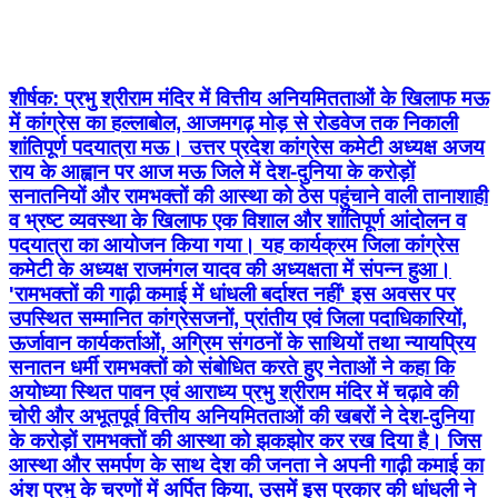
शीर्षक: प्रभु श्रीराम मंदिर में वित्तीय अनियमितताओं के खिलाफ मऊ
में कांग्रेस का हल्लाबोल, आजमगढ़ मोड़ से रोडवेज तक निकाली
शांतिपूर्ण पदयात्रा मऊ। उत्तर प्रदेश कांग्रेस कमेटी अध्यक्ष अजय
राय के आह्वान पर आज मऊ जिले में देश-दुनिया के करोड़ों
सनातनियों और रामभक्तों की आस्था को ठेस पहुंचाने वाली तानाशाही
व भ्रष्ट व्यवस्था के खिलाफ एक विशाल और शांतिपूर्ण आंदोलन व
पदयात्रा का आयोजन किया गया। यह कार्यक्रम जिला कांग्रेस
कमेटी के अध्यक्ष राजमंगल यादव की अध्यक्षता में संपन्न हुआ।
'रामभक्तों की गाढ़ी कमाई में धांधली बर्दाश्त नहीं' इस अवसर पर
उपस्थित सम्मानित कांग्रेसजनों, प्रांतीय एवं जिला पदाधिकारियों,
ऊर्जावान कार्यकर्ताओं, अग्रिम संगठनों के साथियों तथा न्यायप्रिय
सनातन धर्मी रामभक्तों को संबोधित करते हुए नेताओं ने कहा कि
अयोध्या स्थित पावन एवं आराध्य प्रभु श्रीराम मंदिर में चढ़ावे की
चोरी और अभूतपूर्व वित्तीय अनियमितताओं की खबरों ने देश-दुनिया
के करोड़ों रामभक्तों की आस्था को झकझोर कर रख दिया है। जिस
आस्था और समर्पण के साथ देश की जनता ने अपनी गाढ़ी कमाई का
अंश प्रभु के चरणों में अर्पित किया, उसमें इस प्रकार की धांधली ने