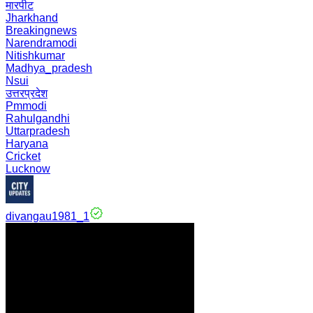
मारपीट
Jharkhand
Breakingnews
Narendramodi
Nitishkumar
Madhya_pradesh
Nsui
उत्तरप्रदेश
Pmmodi
Rahulgandhi
Uttarpradesh
Haryana
Cricket
Lucknow
divangau1981_1