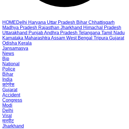
HOME
Delhi
Haryana
Uttar Pradesh
Bihar
Chhattisgarh
Madhya Pradesh
Rajasthan
Jharkhand
Himachal Pradesh
Uttarakhand
Punjab
Andhra Pradesh
Telangana
Tamil Nadu
Karnataka
Maharashtra
Assam
West Bengal
Tripura
Gujarat
Odisha
Kerala
Jansamasya
News
Bjp
National
Police
Bihar
India
कांग्रेस
Gujarat
Accident
Congress
Modi
Delhi
Viral
मारपीट
Jharkhand