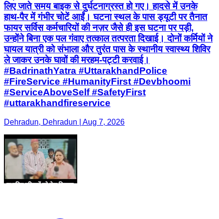
लिए जाते समय बाइक से दुर्घटनाग्रस्त हो गए। हादसे में उनके
हाथ-पैर में गंभीर चोटें आईं। घटना स्थल के पास ड्यूटी पर तैनात
फायर सर्विस कर्मचारियों की नज़र जैसे ही इस घटना पर पड़ी,
उन्होंने बिना एक पल गंवाए तत्काल तत्परता दिखाई। दोनों कर्मियों ने
घायल यात्री को संभाला और तुरंत पास के स्थानीय स्वास्थ्य शिविर
ले जाकर उनके घावों की मरहम-पट्टी करवाई।
#BadrinathYatra #UttarakhandPolice
#FireService #HumanityFirst #Devbhoomi
#ServiceAboveSelf #SafetyFirst
#uttarakhandfireservice
Dehradun, Dehradun | Aug 7, 2026