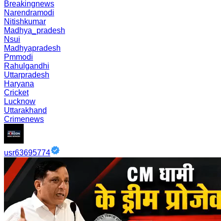
Breakingnews
Narendramodi
Nitishkumar
Madhya_pradesh
Nsui
Madhyapradesh
Pmmodi
Rahulgandhi
Uttarpradesh
Haryana
Cricket
Lucknow
Uttarakhand
Crimenews
usr63695774