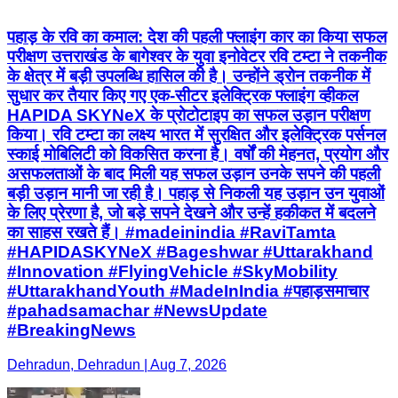
पहाड़ के रवि का कमाल: देश की पहली फ्लाइंग कार का किया सफल
परीक्षण उत्तराखंड के बागेश्वर के युवा इनोवेटर रवि टम्टा ने तकनीक
के क्षेत्र में बड़ी उपलब्धि हासिल की है। उन्होंने ड्रोन तकनीक में
सुधार कर तैयार किए गए एक-सीटर इलेक्ट्रिक फ्लाइंग व्हीकल
HAPIDA SKYNeX के प्रोटोटाइप का सफल उड़ान परीक्षण
किया। रवि टम्टा का लक्ष्य भारत में सुरक्षित और इलेक्ट्रिक पर्सनल
स्काई मोबिलिटी को विकसित करना है। वर्षों की मेहनत, प्रयोग और
असफलताओं के बाद मिली यह सफल उड़ान उनके सपने की पहली
बड़ी उड़ान मानी जा रही है। पहाड़ से निकली यह उड़ान उन युवाओं
के लिए प्रेरणा है, जो बड़े सपने देखने और उन्हें हकीकत में बदलने
का साहस रखते हैं। #madeinindia #RaviTamta
#HAPIDASKYNeX #Bageshwar #Uttarakhand
#Innovation #FlyingVehicle #SkyMobility
#UttarakhandYouth #MadeInIndia #पहाड़समाचार
#pahadsamachar #NewsUpdate
#BreakingNews
Dehradun, Dehradun | Aug 7, 2026