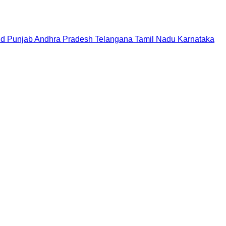
nd
Punjab
Andhra Pradesh
Telangana
Tamil Nadu
Karnataka