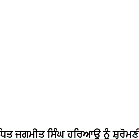
ੰਧਿਤ ਜਗਮੀਤ ਸਿੰਘ ਹਰਿਆਊ ਨੂੰ ਸ਼੍ਰੋ