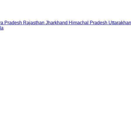
a Pradesh
Rajasthan
Jharkhand
Himachal Pradesh
Uttarakha
la