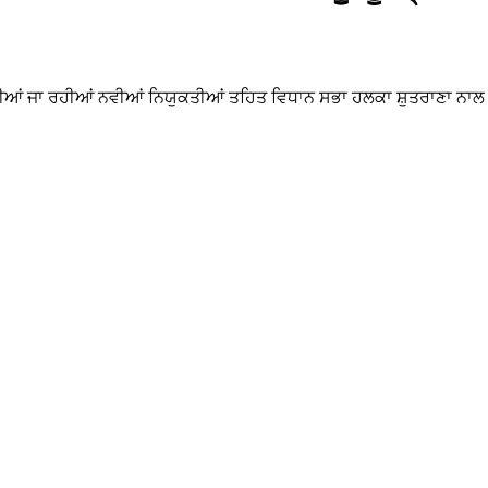
ਕੀਤੀਆਂ ਜਾ ਰਹੀਆਂ ਨਵੀਆਂ ਨਿਯੁਕਤੀਆਂ ਤਹਿਤ ਵਿਧਾਨ ਸਭਾ ਹਲਕਾ ਸ਼ੁਤਰਾਣਾ ਨਾ