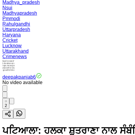
Madhya_pradesh
Nsui
Madhyapradesh
Pmmodi
Rahulgandhi
Uttarpradesh
Haryana
Cricket
Lucknow
Uttarakhand
Crimenews
deepakpanjab6
No video available
2
ਪਟਿਆਲਾ: ਹਲਕਾ ਸ਼ੁਤਰਾਣਾ ਨਾਲ ਸੰਬ