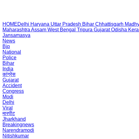
HOME
Delhi
Haryana
Uttar Pradesh
Bihar
Chhattisgarh
Madhy
Maharashtra
Assam
West Bengal
Tripura
Gujarat
Odisha
Kera
Jansamasya
News
Bjp
National
Police
Bihar
India
कांग्रेस
Gujarat
Accident
Congress
Modi
Delhi
Viral
मारपीट
Jharkhand
Breakingnews
Narendramodi
Nitishkumar