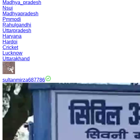
Madhya_pradesh
Nsui
Madhyapradesh
Pmmodi
Rahulgandhi
Uttarpradesh
Haryana
Hardoi
Cricket
Lucknow
Uttarakhand
sultanmirza687786