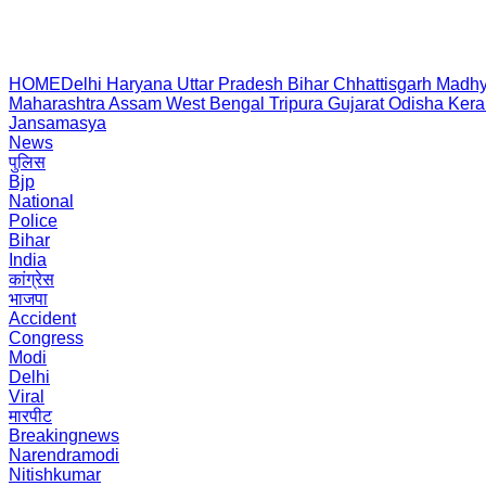
HOME
Delhi
Haryana
Uttar Pradesh
Bihar
Chhattisgarh
Madhy
Maharashtra
Assam
West Bengal
Tripura
Gujarat
Odisha
Kera
Jansamasya
News
पुलिस
Bjp
National
Police
Bihar
India
कांग्रेस
भाजपा
Accident
Congress
Modi
Delhi
Viral
मारपीट
Breakingnews
Narendramodi
Nitishkumar