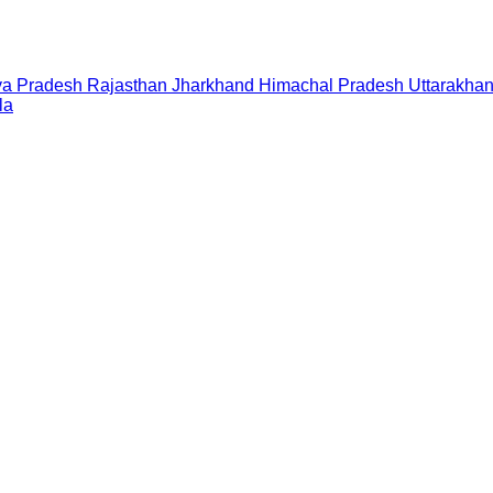
a Pradesh
Rajasthan
Jharkhand
Himachal Pradesh
Uttarakha
la