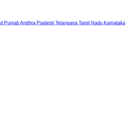
nd
Punjab
Andhra Pradesh
Telangana
Tamil Nadu
Karnataka