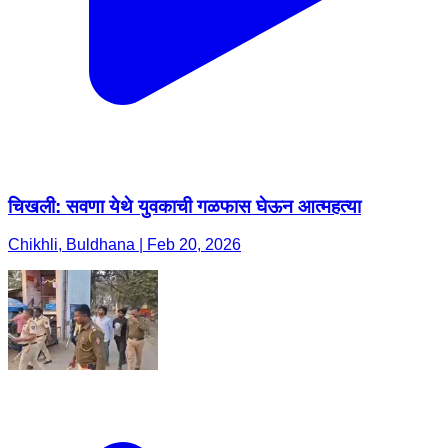
चिखली: सवणा येथे युवकाची गळफास घेऊन आत्महत्या
Chikhli, Buldhana | Feb 20, 2026