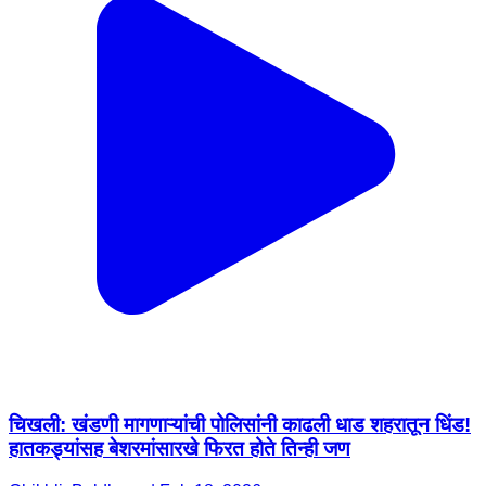
चिखली: खंडणी मागणाऱ्यांची पोलिसांनी काढली धाड शहरातून धिंड!
हातकड्यांसह बेशरमांसारखे फिरत होते तिन्ही जण