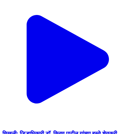
चिखली: जिल्हाधिकारी डॉ. किरण पाटील यांच्या हस्ते शेतकरी