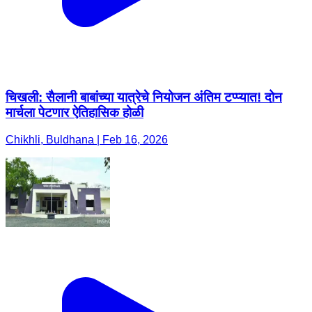
चिखली: सैलानी बाबांच्या यात्रेचे नियोजन अंतिम टप्प्यात! दोन
मार्चला पेटणार ऐतिहासिक होळी
Chikhli, Buldhana | Feb 16, 2026