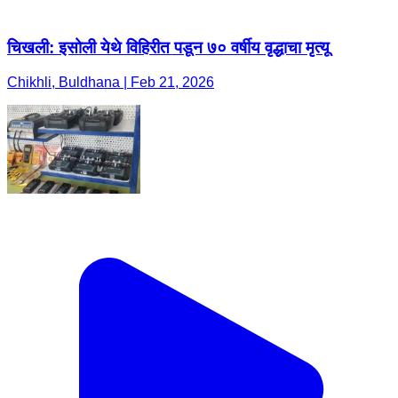
चिखली: इसोली येथे विहिरीत पडून ७० वर्षीय वृद्धाचा मृत्यू
Chikhli, Buldhana | Feb 21, 2026