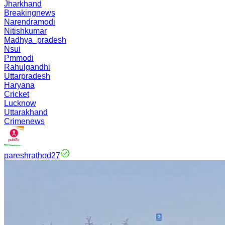
Jharkhand
Breakingnews
Narendramodi
Nitishkumar
Madhya_pradesh
Nsui
Pmmodi
Rahulgandhi
Uttarpradesh
Haryana
Cricket
Lucknow
Uttarakhand
Crimenews
pareshrathod27