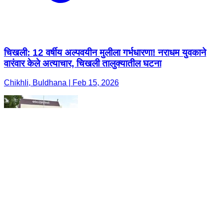
चिखली: 12 वर्षीय अल्पवयीन मुलीला गर्भधारणा! नराधम युवकाने
वारंवार केले अत्याचार, चिखली तालुक्यातील घटना
Chikhli, Buldhana | Feb 15, 2026