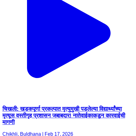
चिखली: खडकपूर्णा प्रकल्पात मृत्युमुखी पडलेल्या विद्यार्थ्यांच्या
मृत्यूस वस्तीगृह प्रशासन जबाबदार! नातेवाईकाकडून कारवाईची
मागणी
Chikhli, Buldhana | Feb 17, 2026