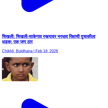
चिखली: चिखली-साकेगाव रस्त्यावर भरधाव रिक्षाची दुचाकीला
धडक; एक जण ठार
Chikhli, Buldhana | Feb 18, 2026