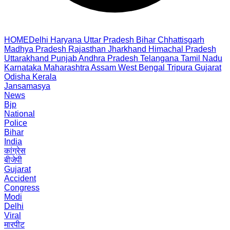
HOME
Delhi
Haryana
Uttar Pradesh
Bihar
Chhattisgarh
Madhya Pradesh
Rajasthan
Jharkhand
Himachal Pradesh
Uttarakhand
Punjab
Andhra Pradesh
Telangana
Tamil Nadu
Karnataka
Maharashtra
Assam
West Bengal
Tripura
Gujarat
Odisha
Kerala
Jansamasya
News
Bjp
National
Police
Bihar
India
कांग्रेस
बीजेपी
Gujarat
Accident
Congress
Modi
Delhi
Viral
मारपीट