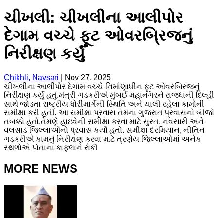
ચીખલી: ચીખલીના આલીપોર
દેગામ વચ્ચે ફૂટ ઓવરબ્રિજનું
નિરીક્ષણ કર્યું
Chikhli, Navsari
|
Nov 27, 2025
ચીખલીના આલીપોર દેગામ વચ્ચે નિર્માણાધીન ફૂટ ઓવરબ્રિજનું
નિરીક્ષણ કર્યું હતું.મંત્રી ગડકરીએ મુંબઈ મહાનગરને રાજધાની દિલ્હી
સાથે જોડતા રાષ્ટ્રીય ધોરીમાર્ગની સ્થિતિ અને ચાલી રહેલા કામોની
સમીક્ષા કરી હતી. આ સમીક્ષા પ્રવાસ તેમના ગુજરાત પ્રવાસનો બીજો
તબક્કો હતો.તેમણે હાઇવેની સમીક્ષા કરવા માટે સુરત, નવસારી અને
વલસાડ જિલ્લાઓનો પ્રવાસ કર્યો હતો. સમીક્ષા દરમિયાન, નીતિન
ગડકરીએ કામનું નિરીક્ષણ કરવા માટે ત્રણેય જિલ્લાઓમાં અનેક
સ્થળોએ પોતાના કાફલાને રોકી
MORE NEWS