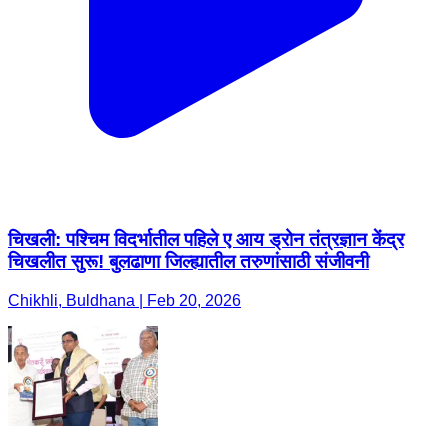
चिखली: पश्चिम विदर्भातील पहिले ए आय ड्रोन तंत्रज्ञान केंद्र
चिखलीत सुरू! बुलढाणा जिल्ह्यातील तरुणांसाठी संजीवनी
Chikhli, Buldhana | Feb 20, 2026