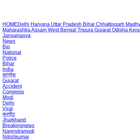
HOME
Delhi
Haryana
Uttar Pradesh
Bihar
Chhattisgarh
Madhy
Maharashtra
Assam
West Bengal
Tripura
Gujarat
Odisha
Kera
Jansamasya
News
Bjp
National
Police
Bihar
India
कांग्रेस
Gujarat
Accident
Congress
Modi
Delhi
Viral
मारपीट
Jharkhand
Breakingnews
Narendramodi
Nitishkumar