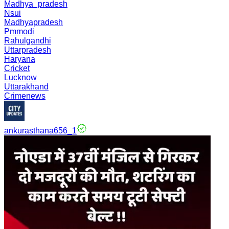
Madhya_pradesh
Nsui
Madhyapradesh
Pmmodi
Rahulgandhi
Uttarpradesh
Haryana
Cricket
Lucknow
Uttarakhand
Crimenews
ankurasthana656_1