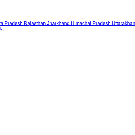
a Pradesh
Rajasthan
Jharkhand
Himachal Pradesh
Uttarakha
la