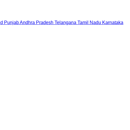
nd
Punjab
Andhra Pradesh
Telangana
Tamil Nadu
Karnataka