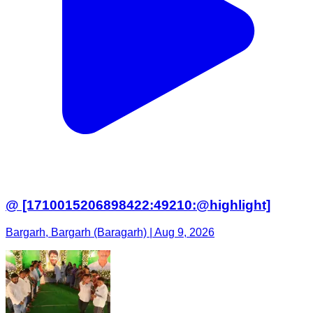
@ [1710015206898422:49210:@highlight]
Bargarh, Bargarh (Baragarh) | Aug 9, 2026