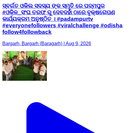
ସ୍ବର୍ଗତ ଓକିଲ ସଦସ୍ୟ ଙ୍କ ସ୍ମୃତି ରେ ପଦ୍ମପୁର
#ଓକିଳ_ସଂଘ ତରଫ ରୁ ଦେବଦର୍ହା ଠାରେ ବୃକ୍ଷରୋପଣ
କାର୍ଯ୍ୟକ୍ରମ ଅନୁଷ୍ଠିତ । #padampurtv
#everyonefollowers #viralchallenge #odisha
follow4followback
Bargarh, Bargarh (Baragarh) | Aug 9, 2026