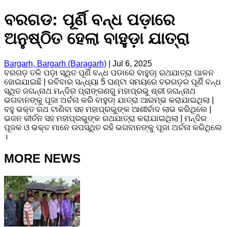
ବରଗଡ: ପୂର୍ଣି ବନ୍ଧ ପଡ଼ାରେ
ଅନୁଷ୍ଠିତ ହେଲା ବାହୁଡ଼ା ଯାତ୍ରା
Bargarh, Bargarh (Baragarh)
|
Jul 6, 2025
ବରଗଡ଼ ତଳି ପଡ଼ା ସ୍ଥିତ ପୂର୍ଣି ବନ୍ଧ ପଡାରେ ବାହୁଡା଼ ରଥଯାତ୍ରା ପାଳନ
ହୋଇଯାଇଛି | ରବିବାର ସନ୍ଧ୍ୟା 5 ଘଣ୍ଟା ସମୟରେ ବରଗଡ଼ର ପୂର୍ଣି ବନ୍ଧ
ସ୍ଥିତ ଜଗନ୍ନାଥ ମନ୍ଦିର ପ୍ରାଙ୍ଗଣରୁ ମହାପ୍ରଭୁ ଶ୍ରୀ ଜଗନ୍ନାଥ
ଭଗବାନଙ୍କୁ ପୂଜା ଅର୍ଚନା କରି ବାହୁଡା଼ ଯାତ୍ରା ଆରମ୍ଭ କରାଯାଇଥିଲା |
ବହୁ ଭକ୍ତ ରଥ ଟାଣିବା ସହ ମହାପ୍ରଭୁଙ୍କ ଆଶୀର୍ବାଦ ଲାଭ କରିଥିଲେ |
ଭଜନ କୀର୍ତନ ସହ ମହାପ୍ରଭୁଙ୍କ ରଥଯାତ୍ରା କରାଯାଇଥିଲା | ମନ୍ଦିର
ପୂଜକ ଓ ଭକ୍ତ ମାନେ ଉପସ୍ଥିତ ରହି ଭଗବାନଙ୍କୁ ପୂଜା ଅର୍ଚନା କରିଥିଲେ
।
MORE NEWS