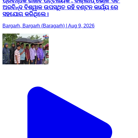
ପ୍ରବନ୍ଧକ ରାଜୀବ ପଟ୍ଟନାୟକ , ଦିଲ୍ଲୀପ୍ ଭୋଳ ଏବଂ
ଅରବିନ୍ଦ ବିଶ୍ୱାଳ ଉପସ୍ଥିତ ରହି ବଣ୍ଟନ କାର୍ଯ୍ୟ ରେ
ସହଯୋଗ କରିଥିଲେ।
Bargarh, Bargarh (Baragarh) | Aug 9, 2026