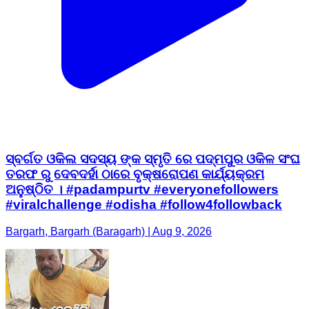
ସ୍ବର୍ଗତ ଓକିଲ ସଦସ୍ୟ ଙ୍କ ସ୍ମୃତି ରେ ପଦ୍ମପୁର ଓକିଳ ସଂଘ
ତରଫ ରୁ ଦେବଦର୍ହା ଠାରେ ବୃକ୍ଷରୋପଣ କାର୍ଯ୍ୟକ୍ରମ
ଅନୁଷ୍ଠିତ । #padampurtv #everyonefollowers
#viralchallenge #odisha #follow4followback
Bargarh, Bargarh (Baragarh) | Aug 9, 2026