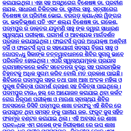
କରାଯାଇଥିଲା। ଏହା ସହ ଅସ୍ଥିରୋଗ ବିଶେଷଜ୍ଞ ଡା. ପ୍ରବୀଣ
ନାୟକ, ସାଧାରଣ ଚିକିତ୍ସକ ଡା. ସୁନୀଲ ସାହୁ, ସ୍ତ୍ରୀରୋଗ
ବିଶେଷଜ୍ଞ ଡା ପ୍ରିତୀଶ ଭୋଇ, ବରଗଡ଼ କ୍ୟାନ୍ସର ୱିଙ୍ଗର
ଡା. ଭକ୍ତିଭୂଷଣ ପତି ଏବଂ ଶଲ୍ୟ ବିଶେଷଜ୍ଞ ଡା. ରାକେଶ,
ପଦ୍ମପୁର ର ଡାକ୍ତର ଯଦୁମଣି ସାହୁ ଙ୍କ ଦ୍ୱାରା ସାଧାରଣ
ସ୍ୱାସ୍ଥ୍ୟ ପରୀକ୍ଷା, ପରାମର୍ଶ ଓ ଆବଶ୍ୟକ ମାର୍ଗଦର୍ଶନ
ପ୍ରଦାନ କରାଯାଇଥିଲା। ଫାଇଟର୍ସ ଗୃପର ଅଧ୍ୟକ୍ଷ ଅଶ୍ବିନୀ
ଦର୍ଜି ଓ ଫାଇଟର୍ସ ଗୃପ ର ସହଯୋଗୀ ସଦସ୍ୟ ବିଜୟ ସାହୁ ଓ
ଗୋପବନ୍ଧୁ ସିକାଙ୍କ ତତ୍ତ୍ୱାବଧାନରେ ଶିବିର ସୁଚାରୁ ଭାବେ
ପରିଚାଳିତ ହୋଇଥିଲା। ଏପରି ସ୍ୱାସ୍ଥ୍ୟମୂଳକ ପ୍ରୟାସ
ଗ୍ରାମାଞ୍ଚଳରେ କର୍କଟ ସଚେତନତା ବୃଦ୍ଧି ସହ ପ୍ରାରମ୍ଭିକ
ଚିହ୍ନଟକୁ ଅଧିକ ସୁଗମ କରିବ ବୋଲି ମତ ପ୍ରକାଶ ପାଇଛି।
ଶିବିରରେ ପଦ୍ମପୁର ସହର ତଥା ପାଖ ଆଖ ଅଂଚଳ ମହିଳା ଓ
ପୁରୁଷ ଚିକିତ୍ସା ପରାମର୍ଶ ଗ୍ରହଣ ସହ ଚିକିତ୍ସା ପାଇଥିଲେ।
ପଦମପୁର ଟାଉନ୍ ହଲ୍ ରେ ଆୟୋଜନ କରାଯାଇ ଥିବା କର୍କଟ
ରୋଗ ନିରୂପଣ ପରୀକ୍ଷା ଓ ମାଗଣା ସ୍ବାସ୍ଥ୍ୟ ଶିବିର
ଅବସରରେ ଡିସିବି ପଦ୍ମପୁର ଶାଖା ତରଫରୁ ଏହି ଶିବିର ରେ
ଉପସ୍ଥିତ ଥିବା ସମସ୍ତ ଙ୍କୁ ପାନୀୟ ଜଳ, ଫ୍ରୁଟ ଜୁସ ସହିତ
ଫଳମୂଳ ବଣ୍ଟନ କରାଯାଇ ଥିଲା। ଏହି ଅବସର ରେ ଶାଖା
ପ୍ରବନ୍ଧକ ଏମ ରାଜେଶ୍ ଙ୍କ ନିରୀକ୍ଷଣ ରେ ଉପ ଶାଖା