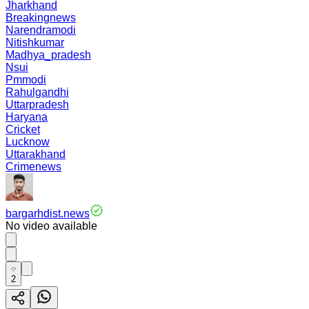
Jharkhand
Breakingnews
Narendramodi
Nitishkumar
Madhya_pradesh
Nsui
Pmmodi
Rahulgandhi
Uttarpradesh
Haryana
Cricket
Lucknow
Uttarakhand
Crimenews
bargarhdist.news
No video available
2