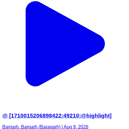
@ [1710015206898422:49210:@highlight]
Bargarh, Bargarh (Baragarh) | Aug 9, 2026