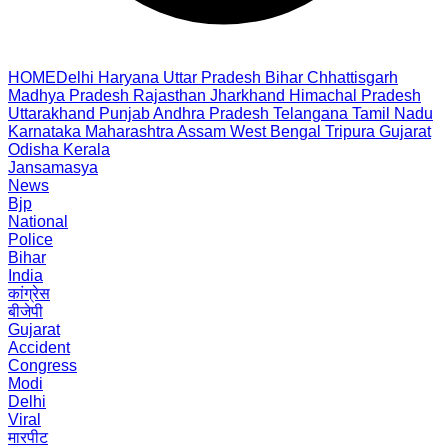
HOME
Delhi
Haryana
Uttar Pradesh
Bihar
Chhattisgarh
Madhya Pradesh
Rajasthan
Jharkhand
Himachal Pradesh
Uttarakhand
Punjab
Andhra Pradesh
Telangana
Tamil Nadu
Karnataka
Maharashtra
Assam
West Bengal
Tripura
Gujarat
Odisha
Kerala
Jansamasya
News
Bjp
National
Police
Bihar
India
कांग्रेस
बीजेपी
Gujarat
Accident
Congress
Modi
Delhi
Viral
मारपीट