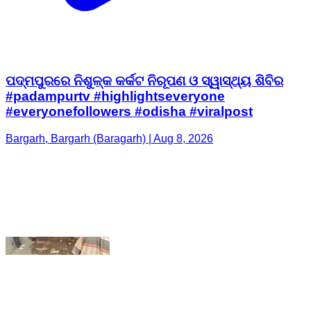
ପଦ୍ମପୁରରେ ନିଶୁଳ୍କ କର୍କଟ ନିରୂପଣ ଓ ସ୍ୱାସ୍ଥ୍ୟ ଶିବିର
#padampurtv #highlightseveryone
#everyonefollowers #odisha #viralpost
Bargarh, Bargarh (Baragarh) | Aug 8, 2026