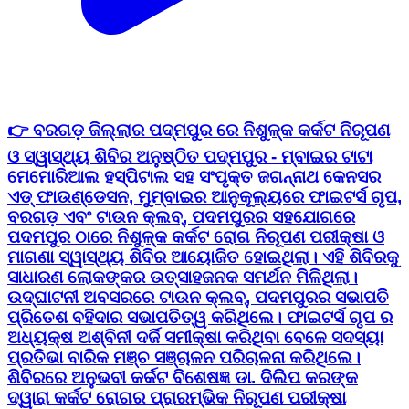
👉 ବରଗଡ଼ ଜିଲ୍ଲାର ପଦ୍ମପୁର ରେ ନିଶୁଳ୍କ କର୍କଟ ନିରୂପଣ
ଓ ସ୍ୱାସ୍ଥ୍ୟ ଶିବିର ଅନୁଷ୍ଠିତ ପଦ୍ମପୁର - ମ୍ବାଇର ଟାଟା
ମେମୋରିଆଲ ହସ୍ପିଟାଲ ସହ ସଂପୃକ୍ତ ଜଗନ୍ନାଥ କେନସର
ଏଡ୍ ଫାଉଣ୍ଡେସନ, ମୁମ୍ବାଇର ଆନୁକୂଲ୍ୟରେ ଫାଇଟର୍ସ ଗୃପ,
ବରଗଡ଼ ଏବଂ ଟାଉନ କ୍ଲବ୍, ପଦମପୁରର ସହଯୋଗରେ
ପଦମପୁର ଠାରେ ନିଶୁଳ୍କ କର୍କଟ ରୋଗ ନିରୂପଣ ପରୀକ୍ଷା ଓ
ମାଗଣା ସ୍ୱାସ୍ଥ୍ୟ ଶିବିର ଆୟୋଜିତ ହୋଇଥିଲା। ଏହି ଶିବିରକୁ
ସାଧାରଣ ଲୋକଙ୍କର ଉତ୍ସାହଜନକ ସମର୍ଥନ ମିଳିଥିଲା।
ଉଦ୍‌ଘାଟନୀ ଅବସରରେ ଟାଉନ କ୍ଲବ୍, ପଦମପୁରର ସଭାପତି
ପ୍ରିତେଶ ବହିଦାର ସଭାପତିତ୍ୱ କରିଥିଲେ। ଫାଇଟର୍ସ ଗୃପ ର
ଅଧ୍ୟକ୍ଷ ଅଶ୍ବିନୀ ଦର୍ଜି ସମୀକ୍ଷା କରିଥିବା ବେଳେ ସଦସ୍ୟା
ପ୍ରତିଭା ବାରିକ ମଞ୍ଚ ସଞ୍ଚାଳନ ପରିଚାଳନା କରିଥିଲେ।
ଶିବିରରେ ଅନୁଭବୀ କର୍କଟ ବିଶେଷଜ୍ଞ ଡା. ଦିଲିପ କରଙ୍କ
ଦ୍ୱାରା କର୍କଟ ରୋଗର ପ୍ରାରମ୍ଭିକ ନିରୂପଣ ପରୀକ୍ଷା