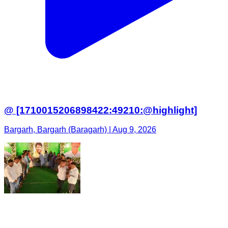
@ [1710015206898422:49210:@highlight]
Bargarh, Bargarh (Baragarh) | Aug 9, 2026