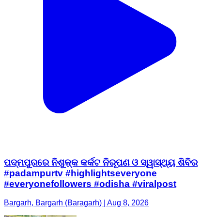
ପଦ୍ମପୁରରେ ନିଶୁଳ୍କ କର୍କଟ ନିରୂପଣ ଓ ସ୍ୱାସ୍ଥ୍ୟ ଶିବିର
#padampurtv #highlightseveryone
#everyonefollowers #odisha #viralpost
Bargarh, Bargarh (Baragarh) | Aug 8, 2026