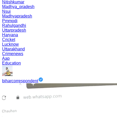
Nitishkumar
Madhya_pradesh
Nsui
Madhyapradesh
Pmmodi
Rahulgandhi
Uttarpradesh
Haryana
Cricket
Lucknow
Uttarakhand
Crimenews
Aap
Education
biharcorrespondent