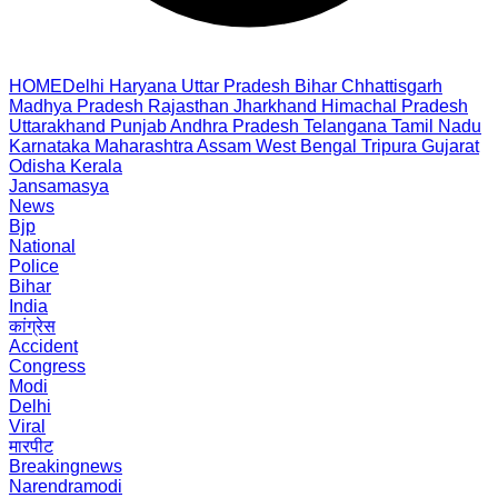
HOME
Delhi
Haryana
Uttar Pradesh
Bihar
Chhattisgarh
Madhya Pradesh
Rajasthan
Jharkhand
Himachal Pradesh
Uttarakhand
Punjab
Andhra Pradesh
Telangana
Tamil Nadu
Karnataka
Maharashtra
Assam
West Bengal
Tripura
Gujarat
Odisha
Kerala
Jansamasya
News
Bjp
National
Police
Bihar
India
कांग्रेस
Accident
Congress
Modi
Delhi
Viral
मारपीट
Breakingnews
Narendramodi