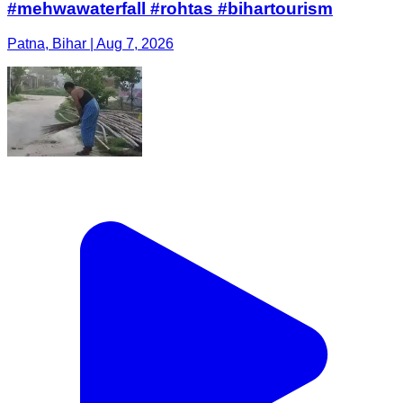
#mehwawaterfall #rohtas #bihartourism
Patna, Bihar | Aug 7, 2026