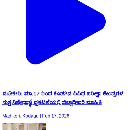
ಮಡಿಕೇರಿ: ಮಾ.17 ರಿಂದ ಕೊಡಗಿನ ವಿವಿಧ ಪರೀಕ್ಷಾ ಕೇಂದ್ರಗಳ
ಸುತ್ತ ನಿಷೇಧಾಜ್ಞೆ ಪ್ರಕಟಣೆಯಲ್ಲಿ ಜಿಲ್ಲಾಧಿಕಾರಿ ಮಾಹಿತಿ
Madikeri, Kodagu | Feb 17, 2026