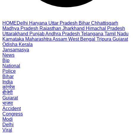
HOME
Delhi
Haryana
Uttar Pradesh
Bihar
Chhattisgarh
Madhya Pradesh
Rajasthan
Jharkhand
Himachal Pradesh
Uttarakhand
Punjab
Andhra Pradesh
Telangana
Tamil Nadu
Karnataka
Maharashtra
Assam
West Bengal
Tripura
Gujarat
Odisha
Kerala
Jansamasya
News
Bjp
National
Police
Bihar
India
कांग्रेस
बीजेपी
Gujarat
भाजपा
Accident
Congress
Modi
Delhi
Viral