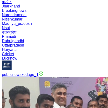
मारपीट
Jharkhand
Breakingnews
Narendramodi
Nitishkumar
Madhya_pradesh
Nsui
उत्तरप्रदेश
Pmmodi
Rahulgandhi
Uttarpradesh
Haryana
Cricket
Lucknow
publicnewskodagu_1