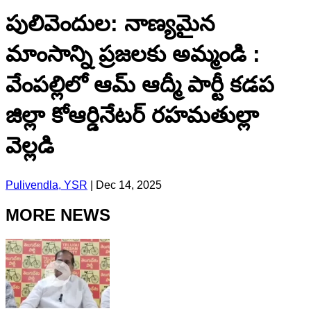
పులివెందుల: నాణ్యమైన
మాంసాన్ని ప్రజలకు అమ్మండి :
వేంపల్లిలో ఆమ్ ఆద్మీ పార్టీ కడప
జిల్లా కోఆర్డినేటర్ రహమతుల్లా
వెల్లడి
Pulivendla, YSR
|
Dec 14, 2025
MORE NEWS