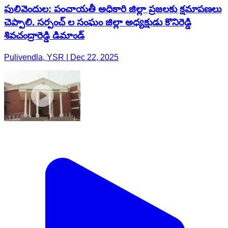
పులివెందుల: పంచాయతీ అధికారి జిల్లా ప్రజలకు క్షమాపణలు
చెప్పాలి. సర్పంచ్ ల సంఘం జిల్లా అధ్యక్షుడు కొనిరెడ్డి
శివచంద్రారెడ్డి డిమాండ్
Pulivendla, YSR | Dec 22, 2025