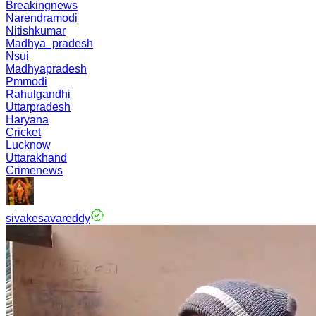
Breakingnews
Narendramodi
Nitishkumar
Madhya_pradesh
Nsui
Madhyapradesh
Pmmodi
Rahulgandhi
Uttarpradesh
Haryana
Cricket
Lucknow
Uttarakhand
Crimenews
sivakesavareddy