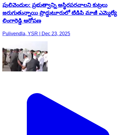
పులివెందుల: ప్రభుత్వాన్ని అస్థిరపరచాలని కుట్రలు
జరుగుతున్నాయి ప్రొద్దుటూరులో టిడిపి మాజీ ఎమ్మెల్యే
లింగారెడ్డి ఆరోపణ
Pulivendla, YSR | Dec 23, 2025