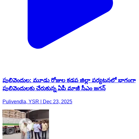
పులివెందుల: మూడు రోజుల కడప జిల్లా పర్యటనలో భాగంగా
పులివెందులకు చేరుకున్న ఏపీ మాజీ సీఎం జగన్
Pulivendla, YSR | Dec 23, 2025