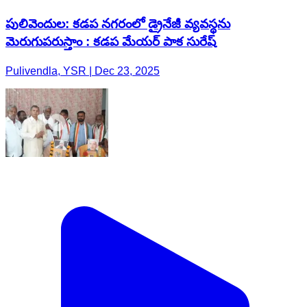
పులివెందుల: కడప నగరంలో డ్రైనేజీ వ్యవస్థను
మెరుగుపరుస్తాం : కడప మేయర్ పాక సురేష్
Pulivendla, YSR | Dec 23, 2025