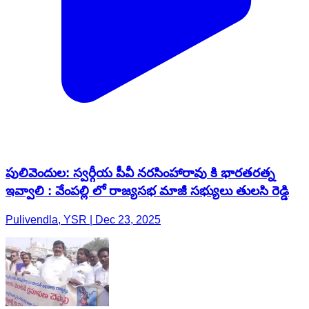
పులివెందుల: స్వర్గీయ పీవీ నరసింహారావు కి భారతరత్న
ఇవ్వాలి : వేంపల్లి లో రాజ్యసభ మాజీ సభ్యులు తులసి రెడ్డి
Pulivendla, YSR | Dec 23, 2025