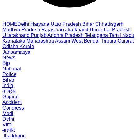
HOME
Delhi
Haryana
Uttar Pradesh
Bihar
Chhattisgarh
Madhya Pradesh
Rajasthan
Jharkhand
Himachal Pradesh
Uttarakhand
Punjab
Andhra Pradesh
Telangana
Tamil Nadu
Karnataka
Maharashtra
Assam
West Bengal
Tripura
Gujarat
Odisha
Kerala
Jansamasya
News
Bjp
National
Police
Bihar
India
कांग्रेस
Gujarat
Accident
Congress
Modi
Delhi
Viral
मारपीट
Jharkhand