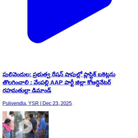
పులివెందుల: ప్రభుత్వ రేషన్ షాపుల్లో ప్లాస్టిక్ బకెట్లను
తొలగించాలి : వేంపల్లి AAP పార్టీ జిల్లా కోఆర్డినేటర్
రహమతుల్లా డిమాండ్
Pulivendla, YSR | Dec 23, 2025