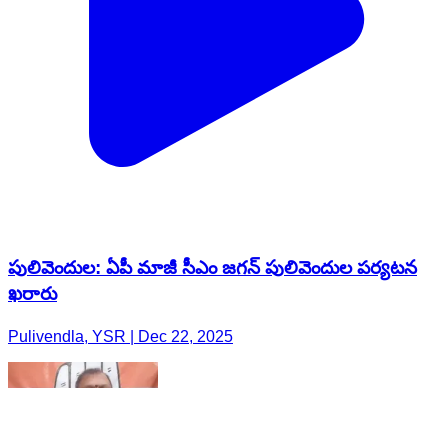
పులివెందుల: ఏపీ మాజీ సీఎం జగన్ పులివెందుల పర్యటన
ఖరారు
Pulivendla, YSR | Dec 22, 2025