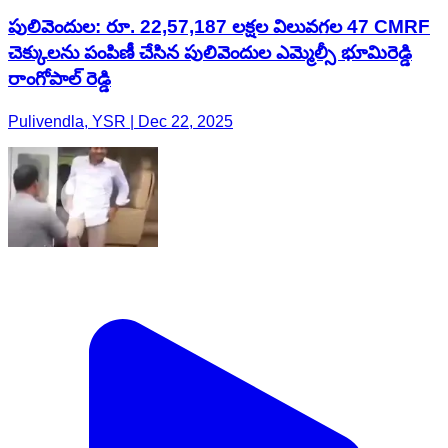
పులివెందుల: రూ. 22,57,187 లక్షల విలువగల 47 CMRF
చెక్కులను పంపిణీ చేసిన పులివెందుల ఎమ్మెల్సీ భూమిరెడ్డి
రాంగోపాల్ రెడ్డి
Pulivendla, YSR | Dec 22, 2025