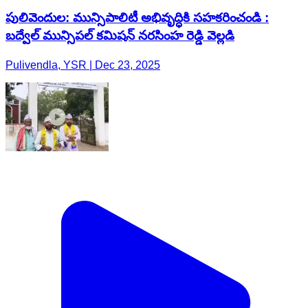
పులివెందుల: మున్సిపాలిటీ అభివృద్ధికి సహకరించండి :
బద్వేల్ మున్సిపల్ కమిషన్ నరసింహ రెడ్డి వెల్లడి
Pulivendla, YSR | Dec 23, 2025